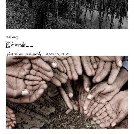
கவிதை
இல்லாள்……
புல்மோட்டை கவி நவீத்
-
April 16, 2022