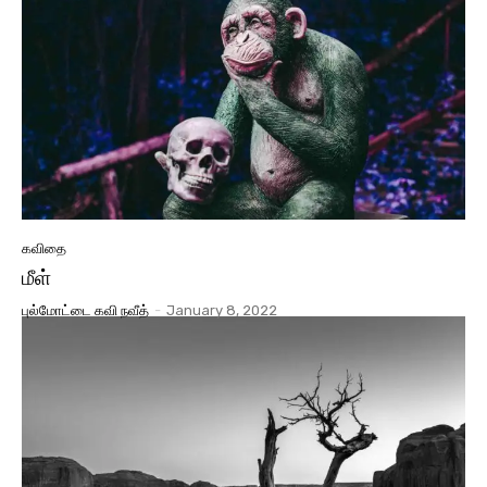
கவிதை
மீள்
புல்மோட்டை கவி நவீத்
-
January 8, 2022