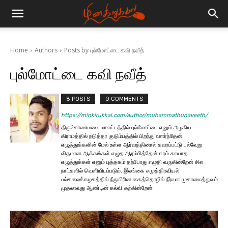
Home
Authors
Posts by புல்மோட்டை கவி நவீத்
புல்மோட்டை கவி நவீத்
8 POSTS
0 COMMENTS
https://minkirukkal.com/author/muhammathunaveeth/
திருகோணமலை மாவட்டத்தில் புல்மோட்டை எனும் அழகிய
கிராமத்தில் நடுத்தர குடும்பத்தில் பிறந்து வளர்ந்தேன்
எழுத்துக்களின் மேல் உள்ள ஆர்வத்தினால் கவரப்பட்டு பல்வேறு
விதமான ஆக்கங்கள் எழுத ஆரம்பித்தேன் ஈரம் காயாத
எழுத்துக்கள் எனும் புத்தகம் தற்போது எழுதி வருகின்றேன் சில
நாட்களில் வெளியிடப்படும். இலங்கை சமுத்திரவியல்
பல்கலைக்கழகத்தில் நீருயிரின கைத்தொழில் நீர்வள முகாமைத்துவம்
முதலாவது ஆண்டின் கல்வி கற்கின்றேன்