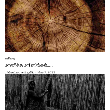
கவிதை
மரணித்த மர(ன)ங்கள்…..
புல்மோட்டை கவி நவீத்
-
May 7, 2022