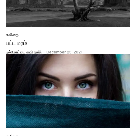
கவிதை
பட்ட மரம்
புல்மோட்டை கவி நவீத்
-
December 25, 2021