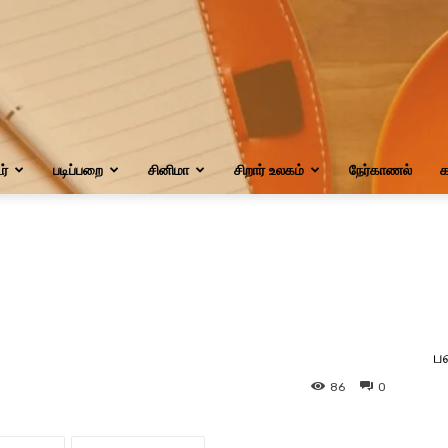
்
படிப்பறை
சினிமா
சிறார் உலகம்
நேர்காணல்
க
ப
86
0