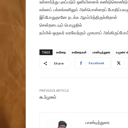
உள்ளார்ந்து புலப்படும் ஒளியினைக் கண்டுகொண்டு
எல்லாப் பக்கங்களிலும் அன்பொன்றைப் போதிப்
இப்போதுதானே நடக்க ஆரம்பித்திருக்கிறாள்
சென்றடையும் பொழுதில்
நம்மில் ஒருவர் வரவேற்கும் முகமாய் அங்கிருப்போம
TAGS
கவிதை
கவிதைகள்
பாண்டித்துரை
யமுனா வ
Facebook
Share
PREVIOUS ARTICLE
சுடர்முகம்
பாண்டித்துரை