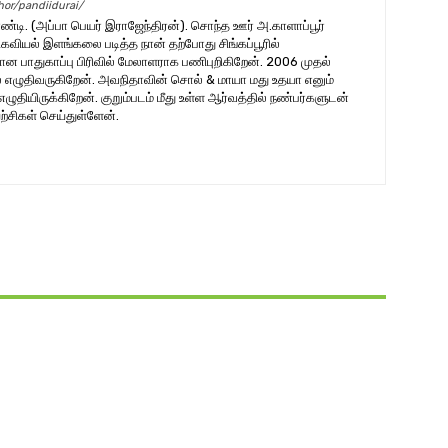
hor/pandiidurai/
ாண்டி. (அப்பா பெயர் இராஜேந்திரன்). சொந்த ஊர் அ.காளாப்பூர்
வியல் இளங்கலை படித்த நான் தற்போது சிங்கப்பூரில்
ான பாதுகாப்பு பிரிவில் மேலாளராக பணிபுறிகிறேன். 2006 முதல்
ல் எழுதிவருகிறேன். அவநிதாவின் சொல் & மாயா மது உதயா எனும்
ியிருக்கிறேன். குறும்படம் மீது உள்ள ஆர்வத்தில் நண்பர்களுடன்
்சிகள் செய்துள்ளேன்.