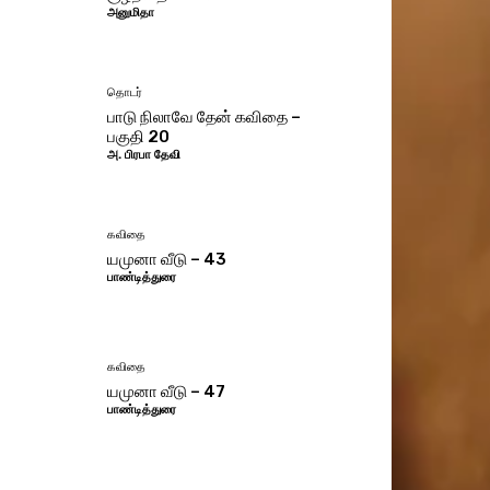
அனுமிதா
தொடர்
பாடு நிலாவே தேன் கவிதை –
பகுதி 20
அ. பிரபா தேவி
கவிதை
யமுனா வீடு – 43
பாண்டித்துரை
கவிதை
யமுனா வீடு – 47
பாண்டித்துரை