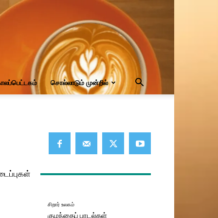
ாலப்பெட்டகம்
சொல்லாடும் முன்றில்
டைப்புகள்
சிறார் உலகம்
குழந்தைப் பாடல்கள்