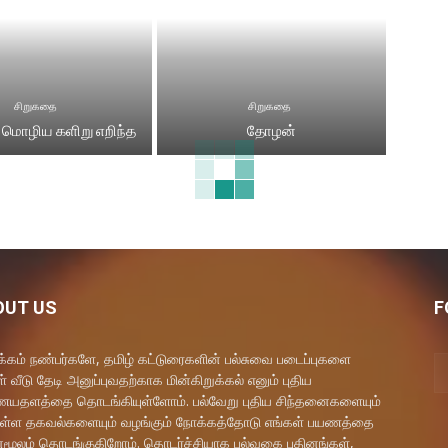
சிறுகதை
சிறுகதை
 மொழிய களிறு எறிந்த
தோழன்
OUT US
F
கம் நண்பர்களே, தமிழ் கட்டுரைகளின் பல்சுவை படைப்புகளை
் வீடு தேடி அனுப்புவதற்காக மின்கிறுக்கல் எனும் புதிய
தளத்தை தொடங்கியுள்ளோம். பல்வேறு புதிய சிந்தனைகளையும்
ள்ள தகவல்களையும் வழங்கும் நோக்கத்தோடு எங்கள் பயணத்தை
மூலம் தொடங்குகிறோம். தொடர்ச்சியாக பல்வகை புதினங்கள்,