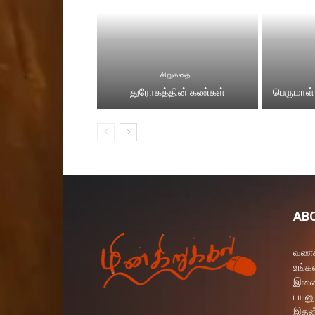
சிறுகதை
துரோகத்தின் கண்கள்
பெருமாள்
AB
வணக்
உங்கள
இணைய
பயனு
இதன்