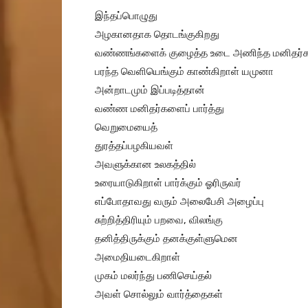
இந்தப்பொழுது
அழகானதாக தொடங்குகிறது
வண்ணங்களைக் குழைத்த உடை அணிந்த மனிதர்
பரந்த வெளியெங்கும் காண்கிறாள் யமுனா
அன்றாடமும் இப்படித்தான்
வண்ண மனிதர்களைப் பார்த்து
வெறுமையைத்
துரத்தப்பழகியவள்
அவளுக்கான உலகத்தில்
உரையாடுகிறாள் பார்க்கும் ஓரிருவர்
எப்போதாவது வரும் அலைபேசி அழைப்பு
சுற்றித்திரியும் பறவை, விலங்கு
தனித்திருக்கும் தனக்குள்ளுமென
அமைதியடைகிறாள்
முகம் மலர்ந்து பணிசெய்தல்
அவள் சொல்லும் வார்த்தைகள்