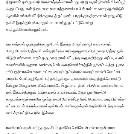
நிறுவனம் ஒன்று வாரி அணைத்துக்கொண்டது. ஆறு ஆண்டுகளில் சிங்கப்பூர்
அனுப்பியது. என் நிலை உயர உயர எத்தனையோ பேர் என் மாமனார் ஆகிவிடும்
ஆவலில் எங்கள் வீட்டுக்கதவைத் தட்டினர். யாருக்கும் திறக்காமல் நாலு வீடு
தள்ளி இருக்கும் ரங்கராஜன் மாமா வந்து தட்டட்டுமென்று
காத்துக்கொண்டிருந்தேன்.
வளைத்தால் ஒடிந்துவிடுவது போல் இருந்த அருள்மொழி வளர வளரப்
பேரழகியாகியிருந்தாள். கல்லூரிக்கு வாரம் ஒருமுறை விடுமுறையிருந்தாலும்,
விடுதி எங்களை மாதம் ஒருமுறை தான் வீட்டிற்கு அனுமதித்தது. அப்படி வரும்
காலங்களில் ஆறரை மணிக்கு மேல் அரைவெளிச்சத்தில் பூக்கும் அந்தப் பூவை
ரசிப்பதற்காகவே கர்லா கட்டையையும் ‘தம்புள்ஸ்’களையும் வாங்கி மொட்டை
மாடியில் போட்டிருந்தேன். புத்தகத்துக்குள் தலையைப் புதைத்துக்கொண்டு
இங்கும் அங்கும் உலாவிக்கொண்டே இருப்பாள். திடீர் திடீரென கண்களினால்
என் இதயத்திற்குள் மின்னலைப் பாய்ச்சுவாள். அந்த ஒன்றிரண்டு
தருணங்களுக்காகவே மூன்று மணி நேரத்திற்கு மேல் மொட்டை மாடியில் கர்லா
கட்டையைச் சுற்றிக்கொண்டிருப்பேன். கண்களுக்குள் தேங்கிக்கிடந்த காதல்
வாய்க்கு மட்டும் வரவே இல்லை.
எ
னக்காய் வரன் பார்த்த தரகரிடம் தனியே பேசினேன் ரங்கராஜன் மாமா