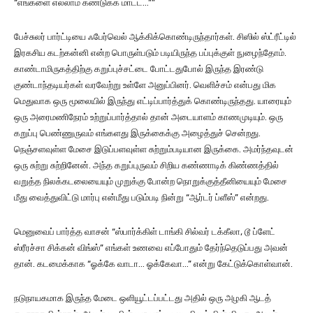
“எங்களை எல்லாம் கண்டுக்க மாட்ட…””
பேச்சுலர் பார்ட்டியை ஃபேர்வெல் ஆக்கிக்கொண்டிருந்தார்கள். சிஸில் ஸ்ட்ரீட்டில்
இரகசிய கடற்கன்னி என்ற பொருள்படும் படியிருந்த பப்புக்குள் நுழைந்தோம்.
காண்டாமிருகத்திற்கு கறுப்புச்சட்டை போட்டதுபோல் இருந்த இரண்டு
குண்டாந்தடியர்கள் வரவேற்று உள்ளே அனுப்பினர். வெளிச்சம் என்பது மிக
மெதுவாக ஒரு மூலையில் இருந்து எட்டிப்பார்த்துக் கொண்டிருந்தது. யாரையும்
ஒரு அரைமணிநேரம் உற்றுப்பார்த்தால் தான் அடையாளம் காணமுடியும். ஒரு
கறுப்பு பெண்ணுருவம் எங்களது இருக்கைக்கு அழைத்துச் சென்றது.
நெஞ்சளவுள்ள மேசை இடுப்பளவுள்ள சுற்றும்படியான இருக்கை. அமர்ந்தவுடன்
ஒரு சுற்று சுற்றினேன். அந்த கறுப்புருவம் சிறிய கண்ணாடிக் கிண்ணத்தில்
வறுத்த நிலக்கடலையையும் முறுக்கு போன்ற நொறுக்குத்தீனியையும் மேசை
மீது வைத்துவிட்டு மார்பு என்மீது படும்படி நின்று “ஆர்டர் ப்ளீஸ்” என்றது.
மெனுவைப் பார்த்த வாசன் “ஸ்பார்க்கிள் டாங்கி சில்வர் டக்கீலா, டூ ப்ளேட்
ஸ்ரீரச்சா சிக்கன் விங்ஸ்” எங்கள் உணவை எப்போதும் தேர்ந்தெடுப்பது அவன்
தான். கடமைக்காக “ஓக்கே வாடா… ஓக்கேவா…” என்று கேட்டுக்கொள்வான்.
நடுநாயகமாக இருந்த மேடை ஒளியூட்டப்பட்டது அதில் ஒரு அழகி ஆடத்