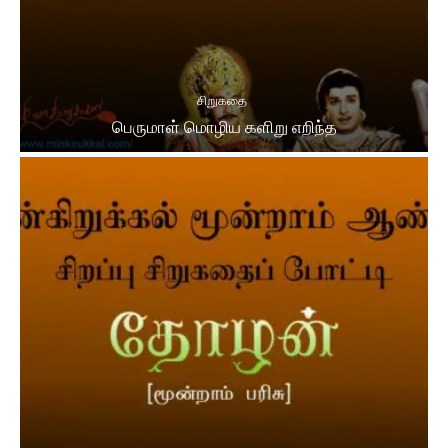
சிறுகதை
பெருமாள் மொழிய களிறு எறிந்த