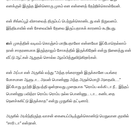
எனக்குள் இருந்த இன்னொரு முகம் என என்னைத் தேற்றிக்கொள்வேன்.
என் சிங்கப்பூர் விசாவைத் திரும்பப் பெற்றுக்கொண்டது என் நிறுவனம்.
இந்தியாவில் என் சேவையின் தேவை இருப்பதாகக் காரணம் கூறியது.
எ
ன் முகத்தின் வடிவம் கொஞ்சம் மாறியதாலோ என்னவோ இப்போதெல்லாம்
நான் சாதரணமாக இருந்தாலும் சோகத்தில் இருக்கிறேன் என்று நினைத்து என்
வீட்டு ஆட்கள் ஆறுதல் சொல்ல ஆரம்பித்துவிடுகிறார்கள்.
என் அப்பா என் அருகில் வந்து “அந்த ரங்கராஜன் இருக்கானே பயங்கர
மோசமான ஆளுடா… அவன் பொண்ணு அந்த அருள்மொழி அதைவிட…”
இப்போது நூற்றி இருபத்தி ஒன்றாவது முறையாக “ரொம்ப லக்கி டா நீ… இந்தப்
பொண்ணு பவித்ரா ரொம்ப ரொம்ப நல்ல பொண்ணு… டா… கண்டதை
நெனச்சுகிட்டு இருக்காத” என்று முதுகில் தட்டினார்.
அருகில் அமர்ந்திருந்த வாசன் கையைப்பிடித்துக்கொண்டு மெதுவான குரலில்
“சாரி டா” என்றான்.