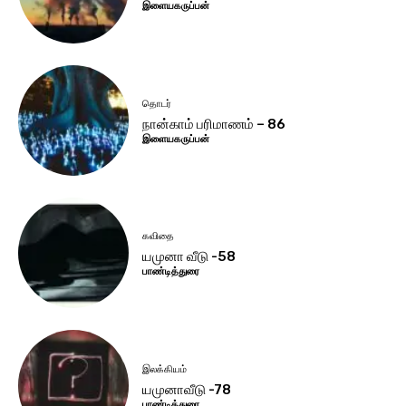
இளையகருப்பன்
தொடர்
நான்காம் பரிமாணம் – 86
இளையகருப்பன்
கவிதை
யமுனா வீடு -58
பாண்டித்துரை
இலக்கியம்
யமுனாவீடு -78
பாண்டித்துரை