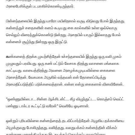
அலைபேசிக்குள் படமாகிக்கொண்டிருந்தார்.
பின்னந்தலையில் இருந்து யாரோ மயிலிறகால் வருடி விடுவது போல் இருந்தது.
கன்னத்துச் சதைகளின் கனம் கூடியது கை கால்களில் உள்ள ஒவ்வொரு
செல்லும் விரைத்துக்கொண்டு நின்றது. அறையில் யாரும் இல்லாதது போல்
என்னைச் சூழ்ந்து நின்றது ஒரு இருட்டு.
க
ண்களைத் திறக்க முயற்சித்தேன் உச்சந்தலையில் இருந்து ஒரு வலி முகம்
முழுவதும் பரவியது. ஒரு கண் மட்டும் லேசாக திறந்து வாசனை மங்கலாக
காட்டியது. வாயைத்திறந்து அவனை அழைக்கமுடியவில்லை கைகளை
அசைத்தேன். வேகமாக அருகில் வந்தவன் என் தோளைப்பிடித்து
அமைதிப்படுத்திப் படுக்கவைத்தான். என்ன என்று கைகளால் வினவினேன்.
“ஒண்ணுமில்லடா… சின்ன ஆக்சிடன்ட்… கீழ விழுந்துட்ட… கொஞ்சம் வெய்ட்
பண்ணு டாக்டர கூட்டிட்டு வரேன்” வெளியே ஓடினான்.
ஒன்றும் புரியவில்லை கன்னத்தைத் தடவிப்பார்த்தேன் அழுகிய தக்காளியை
அமுக்குவது போலிருந்தது. வலித்தது. வலதுபக்கம் கன்னத்தின் வீக்கம்
கண்ணை மறைத்திருந்தது இடதுபக்கம் கொஞ்சம் பரவாயில்லை.