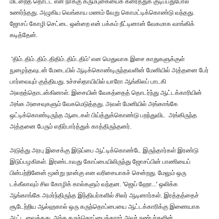
மிடறைத் தொட்ட என் நாக்கு கரும்புகையைக் கரைத்துக் குடிப்பதுபோல்
உணர்ந்தது. அழுகிய வெங்காய மணம் வேறு கொமட்டிக்கொண்டு வந்தது.
ஜோசப் கோழி செட்டை ஒன்றை என் பக்கம் நீட்டினான் வேகமாக வாங்கிக்
கடித்தேன்.
‘திம்..திம்..திம்..திதிம்..திம்..திம்’ என மெதுவாக இசை காதுகளுக்குள்
நுழைந்தவுடன் மேடையில் ஆடிக்கொண்டிருந்தவளின் மேனியில் அத்தனை பேர்
பார்வையும் குத்தியது. உச்சஸ்தாயியில் யாரோ ஆங்கிலப் பாடகி
அலறத்தொடன்கினாள். இசையின் வேகத்தைத் தொடர்ந்து ஆட்டக்காரியின்
அங்க அசைவுகளும் வேகமெடுத்தது. அவள் மேனியில் அங்காங்கே
ஒட்டிக்கொண்டிருந்த ஆடைகள் பிய்த்துக்கொண்டு பறந்துவிட அங்கிருந்த
அத்தனை பேரும் எதிர்பார்த்துக் காத்திருந்தனர்.
அடுத்து அரபு இசைக்கு இடுப்பை ஆட்டிக்கொண்டே இருந்தார்கள் இரண்டு
இடுப்பழகிகள். இரண்டாவது கோப்பையிலிருந்து ஜோசப்பின் பாணியைப்
பின்பற்றினேன் மூன்று நான்கு என வரிசையாகச் சென்றது. மேலும் ஒரு
டக்கீலாவும் சில கோழிக் கால்களும் வந்தன. ‘ஜெய் ஹோ…’ ஒலிக்க
ஆங்காங்கே அமர்ந்திருந்த இந்தியர்களில் சிலர் ஆடினார்கள். இரத்தத்தைச்
சூடேற்றிய ஆல்ஹகால் ஒரு கருந்தொப்பையை ஆட்டக்காரிக்கு இணையாக
ஆட்ட வைத்தது. அந்த கருந்தொப்பைக்காரர் அவர் நண்பர்களின்