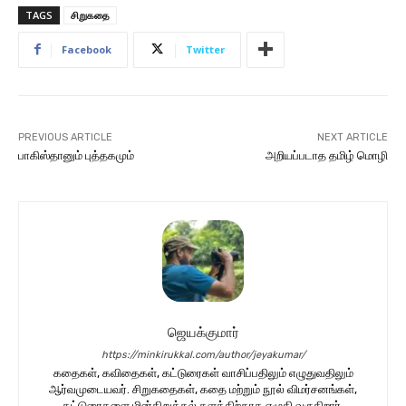
TAGS
சிறுகதை
Facebook
Twitter
PREVIOUS ARTICLE
NEXT ARTICLE
பாகிஸ்தானும் புத்தகமும்
அறியப்படாத தமிழ் மொழி
ஜெயக்குமார்
https://minkirukkal.com/author/jeyakumar/
கதைகள், கவிதைகள், கட்டுரைகள் வாசிப்பதிலும் எழுதுவதிலும்
ஆர்வமுடையவர். சிறுகதைகள், கதை மற்றும் நூல் விமர்சனங்கள்,
கட்டுரைகளை மின்கிறுக்கல் தளத்திற்காக எழுதி வருகிறார்.