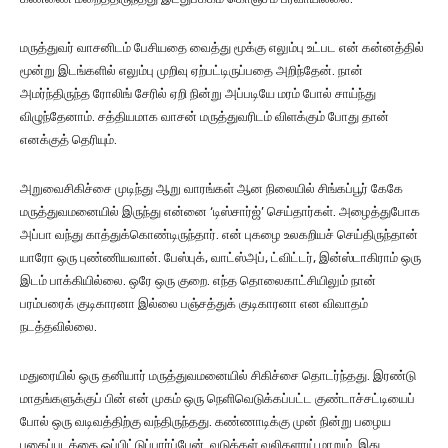
மருத்துவர் வாசனிடம் பேசியதை வைத்து மூக்கு எலும்பு உட்பட என் கன்னத்தில்
மூன்று இடங்களில் எலும்பு முறிவு ஏற்பட்டிருப்பதை அறிந்தேன். நான்
அமர்ந்திருந்த ரோலிங் சேரில் ஏறி நின்று அப்படியே மரம் போல் சாய்ந்து
விழுந்தேனாம். சத்தியமாக வாசன் மருத்துவரிடம் விளக்கும் போது தான்
எனக்குத் தெரியும்.
அறுவைசிகிச்சை முடிந்து ஆறு வாரங்கள் ஆன நிலையில் சிங்கப்பூர் கேகே
மருத்துவமனையில் இருந்து என்னை ‘டிஸ்சார்ஜ்’ செய்தார்கள். அழைத்துபோக
அப்பா வந்து காத்துக்கொண்டிருந்தார். என் புகழை உலகறியச் செய்திருந்தான்
யாரோ ஒரு புண்ணியவான். பேஸ்புக், வாட்ஸ்அப், ட்விட்டர், இன்ஸ்டாகிராம் ஒரு
இடம் பாக்கியில்லை. ஒரே ஒரு குறை. எந்த தொலைகாட்சியிலும் நான்
பரம்பரைக் குடிகாரனா இல்லை பஞ்சத்துக் குடிகாரனா என விவாதம்
நடத்தவில்லை.
மதுரையில் ஒரு தனியார் மருத்துவமனையில் சிகிச்சை தொடர்ந்தது. இரண்டு
மாதங்களுக்குப் பின் என் முகம் ஒரு நெளிவெடுக்கப்பட்ட குண்டாச்சட்டியைப்
போல் ஒரு வடிவத்திற்கு வந்திருந்தது. கண்ணாடிக்கு முன் நின்று பழைய
புகைப்படத்தை ஒப்பிட்டுப்பார்ப்பேன். வடுக்கள் வலிகளாய் மாறும். இது