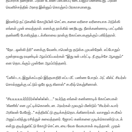
தயாராக நின்றாள். அவள் உடலின் பளபளப்பு உடையிலும் மின்னியது. அவள்
வெளிச்சத்தில் அறை இன்னும் கொஞ்சம் பிரகாசமானது.
இரண்டு தட்டுகளில் கோழியின் செட்டைகளை வரிசை வரிசையாக அடுக்கி
எங்கள் முன் வைத்தாள். எனக்கு நாக்கில் ஊறியது. நீளக்கண்ணாடி பாட்டிலில்
தண்ணீர் போலிருந்த டக்கீலாவை நான்கு கோப்பைகளுக்கும் பகிர்ந்தாள்.
“நோ…ஒன்லி த்ரி” எனக்கு வேண்டாமென்று தடுக்க முயன்றேன். எப்போதும்
மூன்றாவது ரவுண்டில் ஆரம்பிப்பவர்கள் “இது உன் பார்ட்டி. நீ குடிச்சே ஆகனும்”
என தொடங்கும் முன்னே ஆரம்பித்தனர்.
“ப்ளீஸ் டா, இதுக்கப்பறம் இந்தமாதிரி எப்ப மீட் பண்ண போறம். அட் லீஸ்ட் சியர்ஸ்
சொல்றதுக்கு மட்டும் ஒரே ஒரு கிளாஸ்” சபரீஷ் கெஞ்சினான்.
“சியயயயயர்ர்ர்ர்ர்ஸ்ஸ்ஸ்ஸ்ஸ்…..” உயர்ந்த எங்கள் கண்ணாடிக் கோப்பைகள்
‘கிணிங்’ என முட்டிக்கொண்டன. அவர்கள் மூவரும் மீண்டும் “சியர்ஸ் ஃபார்
அகிலன் மேரேஜ்…” கத்திவிட்டு குடிக்கத்தொடங்கினார்கள். வாசனும் சபரீசும்
அனுப்பவித்து ரசித்துச் சுவைத்தனர். ஜோசப் கண்களை மூடிக்கொண்டு மடக்
என்று குடித்துவிட்டு கோழி செட்டையை வேக வேகமாகக் கடித்தான். முதல்