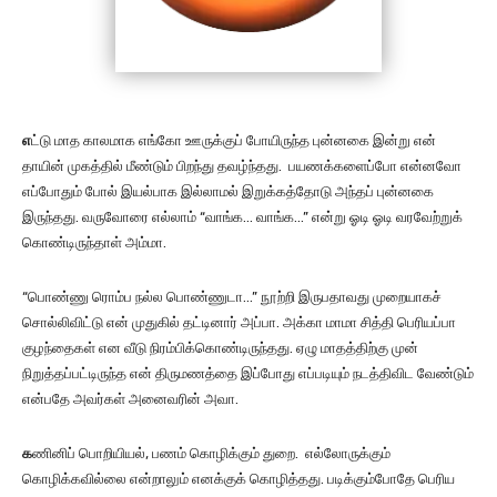
எ
ட்டு மாத காலமாக எங்கோ ஊருக்குப் போயிருந்த புன்னகை இன்று என்
தாயின் முகத்தில் மீண்டும் பிறந்து தவழ்ந்தது. பயணக்களைப்போ என்னவோ
எப்போதும் போல் இயல்பாக இல்லாமல் இறுக்கத்தோடு அந்தப் புன்னகை
இருந்தது. வருவோரை எல்லாம் “வாங்க… வாங்க…” என்று ஓடி ஓடி வரவேற்றுக்
கொண்டிருந்தாள் அம்மா.
“பொண்ணு ரொம்ப நல்ல பொண்ணுடா…” நூற்றி இருபதாவது முறையாகச்
சொல்லிவிட்டு என் முதுகில் தட்டினார் அப்பா. அக்கா மாமா சித்தி பெரியப்பா
குழந்தைகள் என வீடு நிரம்பிக்கொண்டிருந்தது. ஏழு மாதத்திற்கு முன்
நிறுத்தப்பட்டிருந்த என் திருமணத்தை இப்போது எப்படியும் நடத்திவிட வேண்டும்
என்பதே அவர்கள் அனைவரின் அவா.
க
ணினிப் பொறியியல், பணம் கொழிக்கும் துறை. எல்லோருக்கும்
கொழிக்கவில்லை என்றாலும் எனக்குக் கொழித்தது. படிக்கும்போதே பெரிய