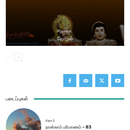
சிறுகதை
தோழன்
படைப்புகள்
தொடர்
நான்காம் பரிமாணம் – 83