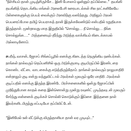
“நிச்சியம் தான் முடிஞ்சிருச்சே… இனி பேசலாம் ஒன்னும் தப்பில்லை..” தயங்கி
தயங்கித் தொடங்கிய எங்கள் அலைபேசி உரையாடல்கள் சில நாட்களிலேயே
பிள்ளைகளுக்கு பெயர் வைக்கும் அளவிற்கு வளர்ந்தது. அதிலும் அவள்
பெயரைப்போல தமிழ் பெயராகத் தான் இருக்கவேண்டும் என்பதில் உறுதியாக
இருந்தாள். மூன்றாவது மாத இறுதியில் “சொல்லு…. நீ சொல்லு…. நீங்க
சொல்லுங்க…..” அத்தனையும் தீர்ந்து அடுத்த வாக்கியம் கிடைக்காமல்
அல்லாடினோம்.
ச
பரீஷ், வாசன், ஜோசப் சிங்கப்பூரில் எனக்கு கிடைத்த நெருங்கிய நண்பர்கள்.
நாங்கள் நால்வரும் தெம்பனிசில் ஒரு அடுக்குமாடி குடியிருப்பில் இரண்டறை
கொண்ட வீட்டை வாடகைக்கு எடுத்திருந்தோம். நாங்கள் நால்வரும் நாலுமாதிரி
என்றாலும் குடி என்று வந்துவிட்டால் அவர்கள் மூவரும் ஒரே மாதிரி. அவர்கள்
குடிப்பதில் எனக்கு இருந்த இரண்டே பிரச்சனைகளில் ஒன்று ஜோசப்பின்
முறிந்துபோன காதல் கதை இன்னொன்று மூன்று ரவுண்ட் முடிந்தவுடன் மூவரும்
சேர்ந்து என்னைக் குடிக்கச் சொல்லி கொடுக்கும் இம்சை. இத்தனை நாள்
இவர்களிடமிருந்து எப்படியோ தப்பிவிட்டேன்.
“இனிமேல் உன் வீட்டுக்கு விருந்தாளியா தான் வர முடியும்…”