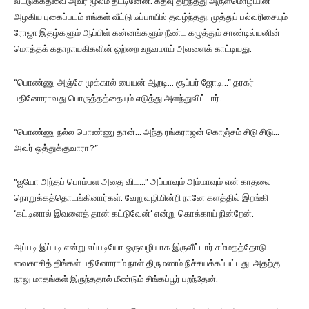
வீட்டுக்கதவை அவர் மூலம் தட்டினேன். கதவு திறந்தது அருள்மொழியின்
அழகிய புகைப்படம் எங்கள் வீட்டு டீப்பாயில் தவழ்ந்தது. முத்துப் பல்வரிசையும்
ரோஜா இதழ்களும் ஆப்பிள் கன்னங்களும் நீண்ட கழுத்தும் சாண்டில்யனின்
மொத்தக் கதாநாயகிகளின் ஒற்றை உருவமாய் அவளைக் காட்டியது.
“பொண்ணு அஞ்சே முக்கால் பையன் ஆறடி… சூப்பர் ஜோடி…” தரகர்
பதினோராவது பொருத்தத்தையும் எடுத்து அளந்துவிட்டார்.
“பொண்ணு நல்ல பொண்ணு தான்… அந்த ரங்கராஜன் கொஞ்சம் சிடு சிடு…
அவர் ஒத்துக்குவாரா?”
“ஐயோ அந்தப் பொம்பள அதை விட…” அப்பாவும் அம்மாவும் என் காதலை
நொறுக்கத்தொடங்கினார்கள். வேறுவழியின்றி நானே களத்தில் இறங்கி
‘கட்டினால் இவளைத் தான் கட்டுவேன்’ என்று கொக்காய் நின்றேன்.
அப்படி இப்படி என்று எப்படியோ ஒருவழியாக இருவீட்டார் சம்மதத்தோடு
வைகாசித் திங்கள் பதினோராம் நாள் திருமணம் நிச்சயக்கப்பட்டது. அதற்கு
நாலு மாதங்கள் இருந்ததால் மீண்டும் சிங்கப்பூர் பறந்தேன்.