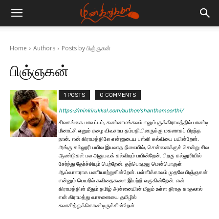
Home
Authors
Posts by பிஞ்ஞகன்
பிஞ்ஞகன்
1 POSTS
0 COMMENTS
https://minkirukkal.com/author/shanthamoorthi/
சிவகங்கை மாவட்டம், கண்ணமங்கலம் எனும் குக்கிராமத்தில் பாண்டி
மீனாட்சி எனும் ஏழை விவசாய தம்பதியினருக்கு மகனாகப் பிறந்த
நான், என் கிராமத்திலே என்னுடைய பள்ளி கல்வியை பயின்றேன்,
அங்கு கல்லூரி பயில இயலாத நிலையில், சென்னைக்குச் சென்று சில
ஆண்டுகள் பல அனுபவக் கல்வியும் பயின்றேன். பிறகு கல்லூரியில்
சேர்ந்து தேர்ச்சியும் பெற்றேன். தற்பொழுது மென்பொருள்
ஆய்வாளராக பணியாற்றுகின்றேன். பள்ளிக்காலம் முதலே பிஞ்ஞகன்
என்னும் பெயரில் கவிதைகளை இயற்றி வருகின்றேன். என்
கிராமத்தின் மீதும் தமிழ் அன்னையின் மீதும் உள்ள தீராத காதலால்
என் கிராமத்து வாசனையை தமிழில்
சுவாசித்துக்கொண்டிருக்கின்றேன்.