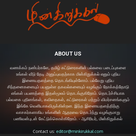
ABOUT US
வணக்கம் நண்பர்களே, தமிழ் கட்டுரைகளின் பல்சுவை படைப்புகளை
உங்கள் வீடு தேடி அனுப்புவதற்காக மின்கிறுக்கல் எனும் புதிய
இணையதளத்தை தொடங்கியுள்ளோம். பல்வேறு புதிய
சிந்தனைகளையும் பயனுள்ள தகவல்களையும் வழங்கும் நோக்கத்தோடு
எங்கள் பயணத்தை இதன்மூலம் தொடங்குகிறோம். தொடர்ச்சியாக
பல்வகை புதினங்கள், கவிதைகள், கட்டுரைகள் மற்றும் விமர்சனங்களும்
இங்கே வெளியாகவிருக்கின்றன. இந்த இணையதளத்திற்கு
வாசகர்களாகிய உங்களின் ஆதரவை தொடர்ந்து வழங்குமாறு
பணிவன்புடன் கேட்டுக்கொள்கிறோம். - ஆசிரியர், மின்கிறுக்கல்
Contact us:
editor@minkirukkal.com