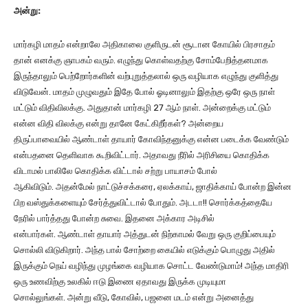
அன்று:
மார்கழி மாதம் என்றாலே அதிகாலை குளிருடன் சூடான கோயில் பிரசாதம்
தான் எனக்கு ஞாபகம் வரும். எழுந்து கொள்வதற்கு சோம்பேறித்தனமாக
இருந்தாலும் பெற்றோர்களின் வற்புறுத்தலால் ஒரு வழியாக எழுந்து குளித்து
விடுவேன். மாதம் முழுவதும் இதே போல் ஓடினாலும் இதற்கு ஒரே ஒரு நாள்
மட்டும் விதிவிலக்கு. அதுதான் மார்கழி 27 ஆம் நாள். அன்றைக்கு மட்டும்
என்ன விதி விலக்கு என்று தானே கேட்கிறீர்கள்? அன்றைய
திருப்பாவையில் ஆண்டாள் தாயார் கோவிந்தனுக்கு என்ன படைக்க வேண்டும்
என்பதனை தெளிவாக கூறிவிட்டார். அதாவது நீரில் அரிசியை கொதிக்க
விடாமல் பாலிலே கொதிக்க விட்டால் சற்று பாயாசம் போல்
ஆகிவிடும். அதன்மேல் நாட்டுச்சக்கரை, ஏலக்காய், ஜாதிக்காய் போன்ற இன்ன
பிற வஸ்துக்களையும் சேர்த்துவிட்டால் போதும். அடடா!! சொர்க்கத்தையே
நேரில் பார்த்தது போன்ற சுவை. இதனை அக்கார அடிசில்
என்பார்கள். ஆண்டாள் தாயார் அத்துடன் நிற்காமல் வேறு ஒரு குறிப்பையும்
சொல்லி விடுகிறார். அந்த பால் சோற்றை கையில் எடுக்கும் பொழுது அதில்
இருக்கும் நெய் வழிந்து முழங்கை வழியாக சொட்ட வேண்டுமாம்! அந்த மாதிரி
ஒரு உணவிற்கு உலகில் ஈடு இணை ஏதாவது இருக்க முடியுமா
சொல்லுங்கள். அன்று வீடு, கோவில், பஜனை மடம் என்று அனைத்து