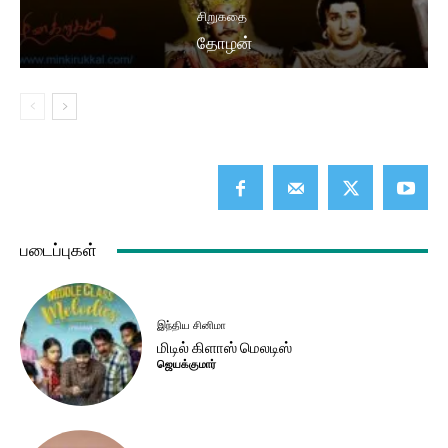
சிறுகதை
தோழன்
படைப்புகள்
இந்திய சினிமா
மிடில் கிளாஸ் மெலடிஸ்
ஜெயக்குமார்