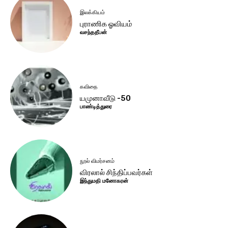
இலக்கியம்
புராணிக ஓவியம்
வசந்ததீபன்
கவிதை
யமுனாவீடு -50
பாண்டித்துரை
நூல் விமர்சனம்
விரலால் சிந்திப்பவர்கள்
இந்துமதி மனோகரன்