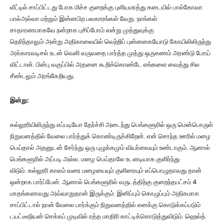
வீட்டில் சாப்பிட்டது போக மிச்ச குறைக்கு புளியமரத்து கடையில் பால்கோவா
பால்அல்வா மற்றும் இன்னபிற பலகாரங்கள் வேறு. நாங்கள்
சாதாரணமாகவே நன்றாக புசிப்போம் என்று முத்துவுக்கு
தெரிந்தாலும் அன்று அதிகாலையில் வெற்றிப் புன்னகையோடு கோயிலிலிருந்து
அக்காரவடிசல் உடன் வெளி வருவதை பார்த்த முத்து ஒருகணம் அரண்டு போய்
விட்டான். பின்பு வகுப்பில் அதனை கூறிக்கொண்டே எங்களை வைத்து சில
சீண்டலும் அரங்கேறியது.
இன்று:
கல்லூரியிலிருந்து எப்படியோ தேர்ச்சி அடைந்து பெங்களூரில் ஒரு மென்பொருள்
நிறுவனத்தில் வேலை பார்த்துக் கொண்டிருக்கிறேன். என் சொந்த ஊரில் மழை
பெய்தால் அதனுடன் சேர்ந்து ஒரு புழுக்கமும் வியர்வையும் உண்டாகும். ஆனால்
பெங்களூரில் அப்படி அல்ல. மழை பெய்தாலே உடனடியாக குளிர்ந்து
விடும். கல்லூரி காலம் வரை மழையையும் குளிரையும் எப்பொழுதாவது தான்
ஒன்றாக பார்ப்பேன். ஆனால் பெங்களூரில் வருடத்திற்கு குறைந்தபட்சம் 4
மாதங்களாவது அவ்வாறுதான் இருக்கும். இனிப்பும் கொழுப்பும் அதிகமாக
சாப்பிட்டால் நான் வேலை பார்க்கும் நிறுவனத்தில் எனக்கு கொடுக்கப்படும்
டயட்டீஷியன் செக்கப் முடிவில் ரத்த மாதிரி காட்டிக்கொடுத்துவிடும். ஹெல்த்