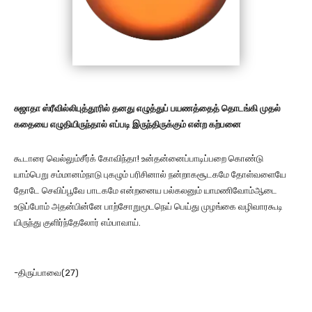
சுஜாதா ஸ்ரீவில்லிபுத்தூரில் தனது எழுத்துப் பயணத்தைத் தொடங்கி முதல்
கதையை எழுதியிருந்தால் எப்படி இருந்திருக்கும் என்ற கற்பனை
கூடாரை வெல்லும்சீர்க் கோவிந்தா! உன்தன்னைப்பாடிப்பறை கொண்டு
யாம்பெறு சம்மானம்நாடு புகழும் பரிசினால் நன்றாகசூடகமே தோள்வளையே
தோடே செவிப்பூவே பாடகமே என்றனைய பல்கலனும் யாமணிவோம்ஆடை
உடுப்போம் அதன்பின்னே பாற்சோறுமூடநெய் பெய்து முழங்கை வழிவாரகூடி
யிருந்து குளிர்ந்தேலோர் எம்பாவாய்.
-திருப்பாவை(27)