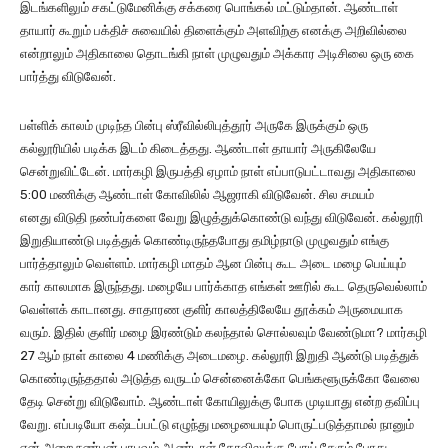
இடங்களிலும் சகட்டுமேனிக்கு சக்கரை பொங்கல் மட்டும்தான். ஆண்டாள்
தாயார் கூறும் பக்திச் சுவையில் திளைக்கும் அளவிற்கு எனக்கு அறிவில்லை
என்றாலும் அதிகாலை தொடங்கி நாள் முழுவதும் அக்கார அடிசிலை ஒரு கை
பார்த்து விடுவேன்.
பள்ளிக் காலம் முடிந்த பின்பு ஸ்ரீவில்லிபுத்தூர் அருகே இருக்கும் ஒரு
கல்லூரியில் படிக்க இடம் கிடைத்தது. ஆண்டாள் தாயார் அருகிலேயே
சென்றுவிட்டேன். மார்கழி இருபத்தி ஏழாம் நாள் எப்பாடுபட்டாவது அதிகாலை
5:00 மணிக்கு ஆண்டாள் கோவிலில் ஆஜராகி விடுவேன். சில சமயம்
எனது விடுதி நண்பர்களை வேறு இழுத்துக்கொண்டு வந்து விடுவேன். கல்லூரி
இறுதியாண்டு படித்துக் கொண்டிருந்தபோது தமிழ்நாடு முழுவதும் எங்கு
பார்த்தாலும் வெள்ளம். மார்கழி மாதம் ஆன பின்பு கூட அடை மழை பெய்யும்
கார் காலமாக இருந்தது. மழையே பார்க்காத எங்கள் ஊரில் கூட தெருவெல்லாம்
வெள்ளக் காடானது. சாதாரண குளிர் காலத்திலேயே தூக்கம் அருமையாக
வரும். இதில் குளிர் மழை இரண்டும் கலந்தால் சொல்லவும் வேண்டுமா? மார்கழி
27 ஆம் நாள் காலை 4 மணிக்கு அடைமழை. கல்லூரி இறுதி ஆண்டு படித்துக்
கொண்டிருந்ததால் அடுத்த வருடம் சென்னைக்கோ பெங்களூருக்கோ வேலை
தேடி சென்று விடுவோம். ஆண்டாள் கோயிலுக்கு போக முடியாது என்ற தவிப்பு
வேறு. எப்படியோ கஷ்டப்பட்டு எழுந்து மழையையும் பொருட்படுத்தாமல் நானும்
என் அறை நண்பன் பாபுவும் ஆண்டாள் கோவிலுக்கு போய் சேரும் போது