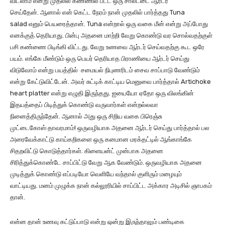
விடலாம் என்று முதலில் கண்ணில் பட்ட ஒரு சாலட்டை ஆர்டர்
செய்தேன். ஆனால் என் கெட்ட நேரம் நான் முதலில் பார்த்தது Tuna
salad எனும் பெயரைத்தான். Tuna என்றால் ஒரு வகை மீன் என்று அப்போது
எனக்குத் தெரியாது. பின்பு அதனை மாற்றி வேறு கொண்டு வர சொல்வதற்குள்
பசி கண்ணை பிடிங்கி விட்டது. வேறு உணவை ஆர்டர் செய்வதற்கு கூட ஒரே
பயம். எங்கே மீண்டும் ஒரு பெயர் தெரியாத பிராணியை ஆர்டர் செய்து
விடுவோம் என்று பயத்தில் சமையல் நிபுணரிடம் சைவ சாப்பாடு வேண்டும்
என்று கேட்டுவிட்டேன். அவர் சுட்டிக் காட்டிய மெனுவை பார்த்தால் Artichoke
heart platter என்று எழுதி இருந்தது. ஐயையோ ஏதோ ஒரு விலங்கின்
இதயத்தைப் பிடித்துக் கொண்டு வருவார்கள் என்றல்லவா
நினைத்திருந்தேன். ஆனால் அது ஒரு சிறிய வகை பிரெஞ்சு
முட்டைகோஸ் தாவரமாம்! ஒருவழியாக அதனை ஆர்டர் செய்து பார்த்தால் பல
அரைவேக்காட்டு காய்கறிகளை ஒரு கனமான மரக்தட்டில் ஆங்காங்கே
சிதறவிட்டு கொடுத்தார்கள். கிளையன்ட் முன்பாக அதனை
சிரித்துக்கொண்டே சாப்பிட்டு வேறு ஆக வேண்டும். ஒருவழியாக அதனை
முடித்துக் கொண்டு எப்படியோ வெளியே வந்தால் குளிரும் மழையும்
வாட்டியது. மனம் முழுக்க நான் கல்லூரியில் சாப்பிட்ட அக்கார அடிசில் ஞாபகம்
தான்.
என்ன தான் உணவு கட்டுப்பாடு என்று ஒன்று இருந்தாலும் பண்டிகை