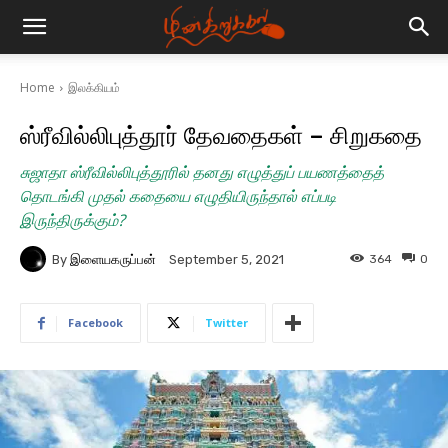
Home
இலக்கியம்
ஸ்ரீவில்லிபுத்தூர் தேவதைகள் – சிறுகதை
சுஜாதா ஸ்ரீவில்லிபுத்தூரில் தனது எழுத்துப் பயணத்தைத்
தொடங்கி முதல் கதையை எழுதியிருந்தால் எப்படி
இருந்திருக்கும்?
By
இளையகருப்பன்
364
0
September 5, 2021
Facebook
Twitter