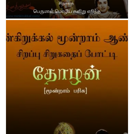
சிறுகதை
பெருமாள் மொழிய களிறு எறிந்த