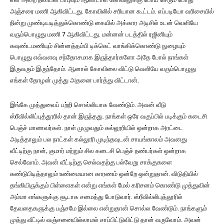
அஞ்சரை மணி ஆகிவிட்டது. கோவிலில் சரியான கூட்டம். எப்படியோ வரிசையில்
நின்று முண்டியடித்துக்கொண்டு கையில் அக்கார அடிசில் உடன் வெளியே
வரும்பொழுது மணி 7 ஆகிவிட்டது. மன்னன் படத்தில் ரஜினியும்
கவுண்டமணியும் சின்னத்தம்பி டிக்கெட் வாங்கிக்கொண்டு நுழையும்
பொழுது எவ்வளவு சந்தோசமாக இருந்தார்களோ அதே போல் நாங்கள்
இருவரும் இருந்தோம். ஆனால் கோவிலை விட்டு வெளியே வரும்பொழுது
எங்கள் தோழன் முத்து அதனை பார்த்து விட்டான்.
இங்கே முத்துவைப் பற்றி சொல்லியாக வேண்டும். அவன் வீடு
ஸ்ரீவில்லிப்புத்தூரில் தான் இருந்தது. நாங்கள் ஒரே வகுப்பில் படிக்கும் கடைசி
பெஞ்ச் மாணவர்கள். நாள் முழுவதும் கல்லூரியில் ஒன்றாக அரட்டை
அடித்தாலும் பல நாட்கள் கல்லூரி முடிந்தவுடன் சாயங்காலம் அவனது
வீட்டிற்கு நான், குமார் மற்றும் சில கடைசி பெஞ்ச் நண்பர்கள் ஒன்றாக
செல்வோம். அவன் வீட்டிற்கு செல்வதற்கு பல்வேறு சாக்குகளை
கண்டுபிடித்தாலும் உண்மையான காரணம் ஒன்றே ஒன்றுதான். விடுதியில்
தங்கியிருக்கும் பிள்ளைகள் என்று எங்கள் மேல் கரிசனம் கொண்டு முத்துவின்
அம்மா எங்களுக்கு சூடாக சமைத்து போடுவார். ஸ்ரீவில்லிபுத்தூரில்
தேவதைகளுக்கு பஞ்சமே இல்லை என்றுதான் சொல்ல வேண்டும். நாங்களும்
முத்து வீட்டில் வஞ்சனையில்லாமல் சாப்பிட்டுவிட்டு தான் வருவோம். அவன்