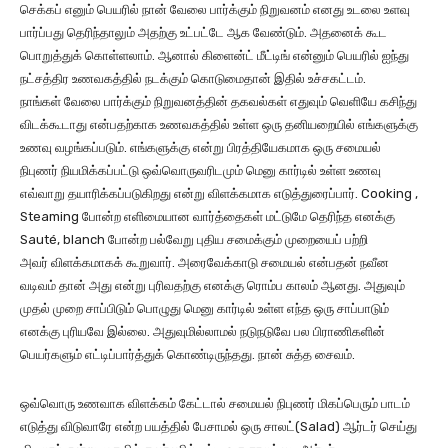
செக்கப் எனும் பெயரில் நான் வேலை பார்க்கும் நிறுவனம் எனது உடலை உளவு
பார்ப்பது தெரிந்தாலும் அதற்கு உட்பட்டே ஆக வேண்டும். அதனைக் கூட
பொறுத்துக் கொள்ளலாம். ஆனால் கிளைன்ட் மீட்டிங் என்னும் பெயரில் ஐந்து
நட்சத்திர உணவகத்தில் நடக்கும் கொடுமைதான் இதில் உச்சகட்டம்.
நாங்கள் வேலை பார்க்கும் நிறுவனத்தின் தகவல்கள் எதுவும் வெளியே கசிந்து
விடக்கூடாது என்பதற்காக உணவகத்தில் உள்ள ஒரு தனியறையில் எங்களுக்கு
உணவு வழங்கப்படும். எங்களுக்கு என்று பிரத்தியேகமாக ஒரு சமையல்
நிபுணர் நியமிக்கப்பட்டு ஒவ்வொருவரிடமும் மெனு கார்டில் உள்ள உணவு
எவ்வாறு தயாரிக்கப்படுகிறது என்று விளக்கமாக எடுத்துரைப்பார். Cooking ,
Steaming போன்ற எளிமையான வார்த்தைகள் மட்டுமே தெரிந்த எனக்கு
Sauté, blanch போன்ற பல்வேறு புதிய சமைக்கும் முறையைப் பற்றி
அவர் விளக்கமாகக் கூறுவார். அரைவேக்காடு சமையல் என்பதன் நவீன
வடிவம் தான் அது என்று புரிவதற்கு எனக்கு ரொம்ப காலம் ஆனது. அதுவும்
முதல் முறை சாப்பிடும் பொழுது மெனு கார்டில் உள்ள எந்த ஒரு சாப்பாடும்
எனக்கு புரியவே இல்லை. அதுவுமில்லாமல் நடுநடுவே பல பிராணிகளின்
பெயர்களும் எட்டிப்பார்த்துக் கொண்டிருந்தது. நான் சுத்த சைவம்.
ஒவ்வொரு உணவாக விளக்கம் கேட்டால் சமையல் நிபுணர் மிகப்பெரும் பாடம்
எடுத்து விடுவாரே என்ற பயத்தில் பேசாமல் ஒரு சாலட்(Salad) ஆர்டர் செய்து