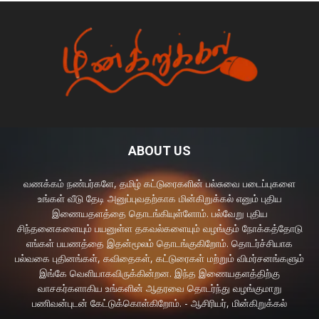
ABOUT US
வணக்கம் நண்பர்களே, தமிழ் கட்டுரைகளின் பல்சுவை படைப்புகளை
உங்கள் வீடு தேடி அனுப்புவதற்காக மின்கிறுக்கல் எனும் புதிய
இணையதளத்தை தொடங்கியுள்ளோம். பல்வேறு புதிய
சிந்தனைகளையும் பயனுள்ள தகவல்களையும் வழங்கும் நோக்கத்தோடு
எங்கள் பயணத்தை இதன்மூலம் தொடங்குகிறோம். தொடர்ச்சியாக
பல்வகை புதினங்கள், கவிதைகள், கட்டுரைகள் மற்றும் விமர்சனங்களும்
இங்கே வெளியாகவிருக்கின்றன. இந்த இணையதளத்திற்கு
வாசகர்களாகிய உங்களின் ஆதரவை தொடர்ந்து வழங்குமாறு
பணிவன்புடன் கேட்டுக்கொள்கிறோம். - ஆசிரியர், மின்கிறுக்கல்