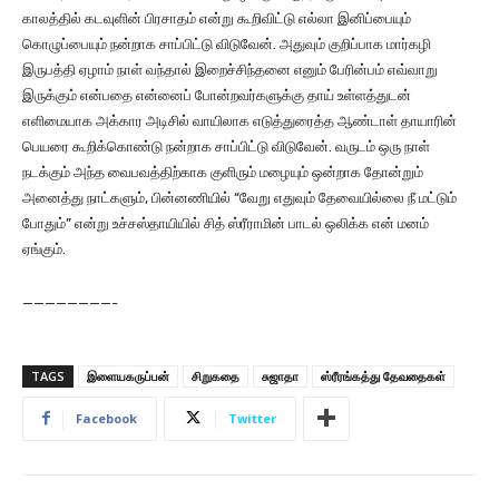
காலத்தில் கடவுளின் பிரசாதம் என்று கூறிவிட்டு எல்லா இனிப்பையும்
கொழுப்பையும் நன்றாக சாப்பிட்டு விடுவேன். அதுவும் குறிப்பாக மார்கழி
இருபத்தி ஏழாம் நாள் வந்தால் இறைச்சிந்தனை எனும் பேரின்பம் எவ்வாறு
இருக்கும் என்பதை என்னைப் போன்றவர்களுக்கு தாய் உள்ளத்துடன்
எளிமையாக அக்கார அடிசில் வாயிலாக எடுத்துரைத்த ஆண்டாள் தாயாரின்
பெயரை கூறிக்கொண்டு நன்றாக சாப்பிட்டு விடுவேன். வருடம் ஒரு நாள்
நடக்கும் அந்த வைபவத்திற்காக குளிரும் மழையும் ஒன்றாக தோன்றும்
அனைத்து நாட்களும், பின்னணியில் “வேறு எதுவும் தேவையில்லை நீ மட்டும்
போதும்” என்று உச்சஸ்தாயியில் சித் ஸ்ரீராமின் பாடல் ஒலிக்க என் மனம்
ஏங்கும்.
————————-
TAGS
இளையகருப்பன்
சிறுகதை
சுஜாதா
ஸ்ரீரங்கத்து தேவதைகள்
Facebook
Twitter