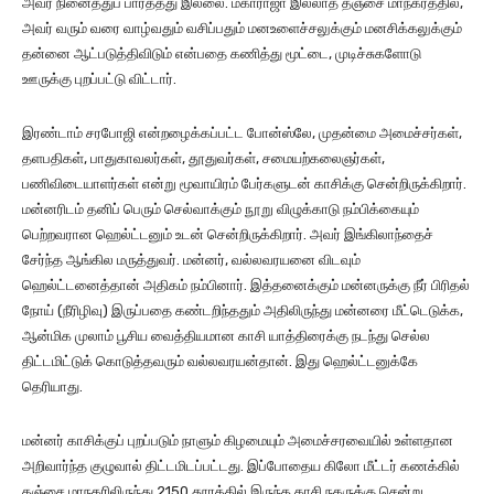
அவர் நினைத்துப் பார்த்தது இல்லை. மகாராஜா இல்லாத தஞ்சை மாநகரத்தில்,
அவர் வரும் வரை வாழ்வதும் வசிப்பதும் மனஉளைச்சலுக்கும் மனசிக்கலுக்கும்
தன்னை ஆட்படுத்திவிடும் என்பதை கணித்து மூட்டை, முடிச்சுகளோடு
ஊருக்கு புறப்பட்டு விட்டார்.
இரண்டாம் சரபோஜி என்றழைக்கப்பட்ட போன்ஸ்லே, முதன்மை அமைச்சர்கள்,
தளபதிகள், பாதுகாவலர்கள், தூதுவர்கள், சமையற்கலைஞர்கள்,
பணிவிடையாளர்கள் என்று மூவாயிரம் பேர்களுடன் காசிக்கு சென்றிருக்கிறார்.
மன்னரிடம் தனிப் பெரும் செல்வாக்கும் நூறு விழுக்காடு நம்பிக்கையும்
பெற்றவரான ஹெல்ட்டனும் உடன் சென்றிருக்கிறார். அவர் இங்கிலாந்தைச்
சேர்ந்த ஆங்கில மருத்துவர். மன்னர், வல்லவரயனை விடவும்
ஹெல்ட்டனைத்தான் அதிகம் நம்பினார். இத்தனைக்கும் மன்னருக்கு நீர் பிரிதல்
நோய் (நீரிழிவு) இருப்பதை கண்டறிந்ததும் அதிலிருந்து மன்னரை மீட்டெடுக்க,
ஆன்மிக முலாம் பூசிய வைத்தியமான காசி யாத்திரைக்கு நடந்து செல்ல
திட்டமிட்டுக் கொடுத்தவரும் வல்லவரயன்தான். இது ஹெல்ட்டனுக்கே
தெரியாது.
மன்னர் காசிக்குப் புறப்படும் நாளும் கிழமையும் அமைச்சரவையில் உள்ளதான
அறிவார்ந்த குழுவால் திட்டமிடப்பட்டது. இப்போதைய கிலோ மீட்டர் கணக்கில்
தஞ்சை மாநகரிலிருந்து 2150 தூரத்தில் இருந்த காசி நகருக்கு சென்று