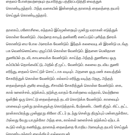
தைலம் போன்றவற்றையும் தயாரித்து பத்திரப்படுத்தி வைத்துக்
கொண்டிருந்தார். அந்த வகையில் இன்றைக்கு தாளகத் தைலத்தை தயார்
செய்துக் கொண்டிருந்தார்.
தாளகம், மனோசீலை, கந்தகம் இம்மூன்றையும் மூன்று வராகன் எடுத்துக்
கொள்ள வேண்டும். அவற்றை காடித் தண்ணீர் எனப்படும் புளித்த நீரைக்
கொண்டு மை போல அரைக்க வேண்டும். இந்தக் கலவையுடன் இரண்டு மடங்கு
பசு வெண்ணெய்யை குழப்பிக் கொள்ள வேண்டும். இதனை மெலிதான
துணியில் தடவி, காயவைக்க வேண்டும். காய்ந்த அந்தத் துணியை ஒரு
கம்பியில் தொங்கவிட்டு, அதில் தீ மூட்ட வேண்டும். கலவை தடவிய துணி
எரிந்து, தைலம் சொட்டுச் சொட்டாக வடியும். அதனை ஒரு மண் கலயத்தில்
சேகரித்துக் கொள்ள வேண்டும். எல்லாம் எரிந்து வடிந்த பிறகு, அந்தத்
தைலத்தைக் குளிர வைத்து, சீசாவில் சேகரித்துக் கொள்ள வேண்டும். கை,
கால் உளைச்சல், நடுக்கம், நடுக்கு வாதம் போன்றவை வந்தால், வெற்றிலை
ஒன்றில் ஒரு சொட்டு தைலத்தைத் தடவி கொடுக்க வேண்டும். காலையும்
மாலையும் மூன்று நாள்களுக்கு கொடுத்தால், மேற்கண்ட பிணி தீரும். கிட்டதட்ட
நான்காயிரத்து முன்னூறு கிலோ மீட்டர் நடந்து சென்று திரும்பும் மன்னருக்கோ,
அல்லது வேறு யாருக்கோ அந்த கை, கால்கள் உளைச்சல் நடுக்கம் ஏற்படக்
கூடும் என்று கணித்து, தாளகத் தைலத்தை போதிய அளவுக்கு தயார் செய்துக்
கொண்டிருந்தார் வைத்தியர் வல்லவரயன்.