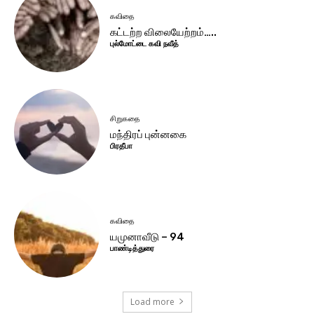
கவிதை
கட்டற்ற விலையேற்றம்…..
புல்மோட்டை கவி நவீத்
சிறுகதை
மந்திரப் புன்னகை
பிரதீபா
கவிதை
யமுனாவீடு – 94
பாண்டித்துரை
Load more