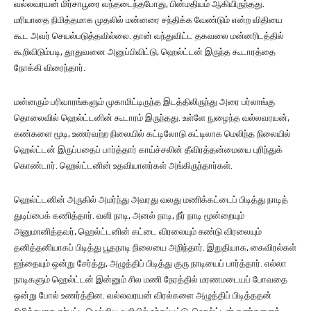
வல்லவரயன் மிர்சாபூரை வந்தடைந்தபோது, பின்மதியம் ஆகியிருந்தது.
மரியாதை நிமித்தமாக முதலில் மன்னரை சந்திக்க வேண்டும் என்ற விதியை
கூட அவர் செயல்படுத்தவில்லை. தான் வந்துவிட்ட தகவலை மன்னரிடத்தில்
கூறிவிடும்படி, தூதுவனை அனுப்பிவிட்டு, ஹெல்ட்டன் இருந்த கூடாரத்தை
நோக்கி விரைந்தார்.
மன்னரும் பரிவாரங்களும் முகாமிட்டிருந்த இடத்திலிருந்து அரை பர்லாங்கு
தொலைவில் ஹெல்ட்டனின் கூடாரம் இருந்தது. உள்ளே நுழைந்த வல்லவரயன்,
கண்களை மூடி, உணர்வற்ற நிலையில் கட்டிலோடு கட்டிலாக மெலிந்த நிலையில்
ஹெல்ட்டன் இருப்பதைப் பார்த்தார் காய்ச்சலின் தீவிரத்தன்மையை புரிந்துக்
கொண்டார். ஹெல்ட்டனின் உதவியாளர்கள் அங்கிருந்தார்கள்.
ஹெல்ட்டனின் அருகில் அமர்ந்து அவரது வலது மணிக்கட்டைப் பிடித்து நாடித்
துடிப்பைக் கணித்தார். வளி நாடி, அனல் நாடி, நீர் நாடி மூன்றையும்
அனுமானித்தவர், ஹெல்ட்டனின் கட்டை விரலையும் சுண்டு விரலையும்
தனித்தனியாகப் பிடித்து பூதநாடி நிலையை அறிந்தார். இறுதியாக, கைவிரல்கள்
ஐந்தையும் ஒன்று சேர்த்து, அழுத்திப் பிடித்து குரு நாடியைப் பார்த்தார். எல்லா
நாடிகளும் ஹெல்ட்டன் இன்னும் சில மணி நேரத்தில் மரணமடையப் போவதை
ஒன்று போல் உணர்த்தின. வல்லவரயன் விரல்களை அழுத்திப் பிடித்ததன்