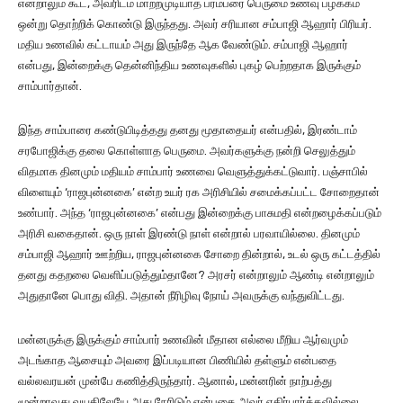
என்றாலும் கூட, அவரிடம் மாற்றமுடியாத பரம்பரை பெருமை உணவு பழக்கம்
ஒன்று தொற்றிக் கொண்டு இருந்தது. அவர் சரியான சம்பாஜி ஆஹார் பிரியர்.
மதிய உணவில் கட்டாயம் அது இருந்தே ஆக வேண்டும். சம்பாஜி ஆஹார்
என்பது, இன்றைக்கு தென்னிந்திய உணவுகளில் புகழ் பெற்றதாக இருக்கும்
சாம்பார்தான்.
இந்த சாம்பாரை கண்டுபிடித்தது தனது மூதாதையர் என்பதில், இரண்டாம்
சரபோஜிக்கு தலை கொள்ளாத பெருமை. அவர்களுக்கு நன்றி செலுத்தும்
விதமாக தினமும் மதியம் சாம்பார் உணவை வெளுத்துக்கட்டுவார். பஞ்சாபில்
விளையும் ‘ராஜபுன்னகை’ என்ற உயர் ரக அரிசியில் சமைக்கப்பட்ட சோறைதான்
உண்பார். அந்த ‘ராஜபுன்னகை’ என்பது இன்றைக்கு பாசுமதி என்றழைக்கப்படும்
அரிசி வகைதான். ஒரு நாள் இரண்டு நாள் என்றால் பரவாயில்லை. தினமும்
சம்பாஜி ஆஹார் ஊற்றிய, ராஜபுன்னகை சோறை தின்றால், உடல் ஒரு கட்டத்தில்
தனது கதறலை வெளிப்படுத்தும்தானே? அரசர் என்றாலும் ஆண்டி என்றாலும்
அதுதானே பொது விதி. அதான் நீரிழிவு நோய் அவருக்கு வந்துவிட்டது.
மன்னருக்கு இருக்கும் சாம்பார் உணவின் மீதான எல்லை மீறிய ஆர்வமும்
அடங்காத ஆசையும் அவரை இப்படியான பிணியில் தள்ளும் என்பதை
வல்லவரயன் முன்பே கணித்திருந்தார். ஆனால், மன்னரின் நாற்பத்து
மூன்றாவது வயதிலேயே அது நேரிடும் என்பதை அவர் எதிர்பார்க்கவில்லை.