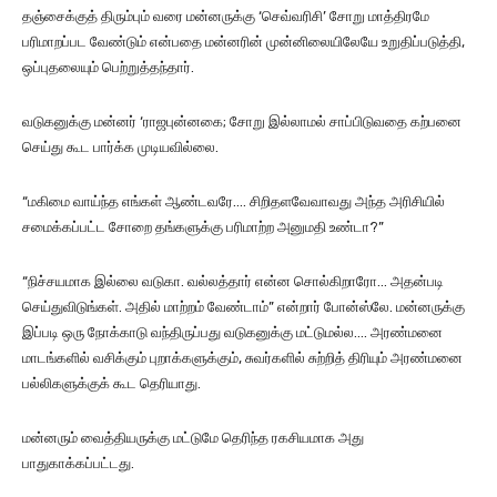
தஞ்சைக்குத் திரும்பும் வரை மன்னருக்கு ‘செவ்வரிசி’ சோறு மாத்திரமே
பரிமாறப்பட வேண்டும் என்பதை மன்னரின் முன்னிலையிலேயே உறுதிப்படுத்தி,
ஒப்புதலையும் பெற்றுத்தந்தார்.
வடுகனுக்கு மன்னர் ‘ராஜபுன்னகை; சோறு இல்லாமல் சாப்பிடுவதை கற்பனை
செய்து கூட பார்க்க முடியவில்லை.
“மகிமை வாய்ந்த எங்கள் ஆண்டவரே…. சிறிதளவேவாவது அந்த அரிசியில்
சமைக்கப்பட்ட சோறை தங்களுக்கு பரிமாற்ற அனுமதி உண்டா?”
“நிச்சயமாக இல்லை வடுகா. வல்லத்தார் என்ன சொல்கிறாரோ… அதன்படி
செய்துவிடுங்கள். அதில் மாற்றம் வேண்டாம்” என்றார் போன்ஸ்லே. மன்னருக்கு
இப்படி ஒரு நோக்காடு வந்திருப்பது வடுகனுக்கு மட்டுமல்ல…. அரண்மனை
மாடங்களில் வசிக்கும் புறாக்களுக்கும், சுவர்களில் சுற்றித் திரியும் அரண்மனை
பல்லிகளுக்குக் கூட தெரியாது.
மன்னரும் வைத்தியருக்கு மட்டுமே தெரிந்த ரகசியமாக அது
பாதுகாக்கப்பட்டது.