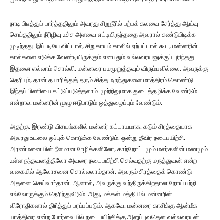
நாடி பிடித்துப் பார்த்ததிலும் அவரது சிறுநீரில் பற்பக் கலவை சேர்த்து ஆய்வு
செய்ததிலும் நீரிழிவு உச்ச அளவை எட்டியிருந்ததை அவரால் கண்டுபிடிக்க
முடிந்தது. இப்படியே விட்டால், சிறுகாயம் காலில் ஏற்பட்டால் கூட, மன்னரின்
கால்களை எடுக்க வேண்டியிருக்கும் என்பதும் வல்லவரயனுக்குப் புரிந்தது.
இதனை எல்லாம் சொல்லி, மன்னரை பயமுறுத்தவும் விரும்பவில்லை. அவருக்கு
தெரியும், தான் தயாரித்துத் தரும் சித்த மருந்துகளை மாத்திரம் கொண்டு
இந்தப் பிணியை கட்டுப்படுத்தலாம். முற்றிலுமாக துடைத்தழிக்க வேண்டும்
என்றால், மன்னரின் முழு ஈடுபாடும் ஒத்துழைப்பும் வேண்டும்.
அதற்கு, இரண்டு விசயங்களில் மன்னர் கட்டாயமாக, கடும் சிரத்தையாக
அவரது உடலை ஒப்புக் கொடுக்க வேண்டும். ஒன்று தீவிர நடைபயிற்சி.
அரண்மனையின் நீளமான ரேழிக்களிலோ, காற்றோட்டமும் மலர்களின் மணமும்
உள்ள நந்தவனத்திலோ அவரை நடைபயிற்சி செல்வதற்கு மருத்துவன் என்ற
வகையில் ஆலோசனை சொல்லலாம்தான். அவரும் சிரத்தைக் கொண்டு
அதனை செய்வார்தான். ஆனால், அவருக்கு வந்திருக்கிறதான நோய் பற்றி
எல்லோருக்கும் தெரிந்துவிடும். அது, மக்கள் மத்தியில் மன்னரின்
விரோதிகளால் திரித்துப் பரப்பப்படும். ஆகவே, மன்னரை காசிக்கு ஆன்மீக
யாத்திரை என்ற போர்வையில் நடைபயிற்சிக்கு அனுப்புவதென வல்லவரயன்