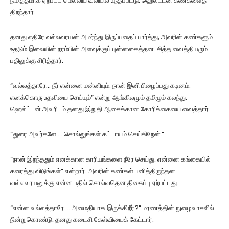
நிமித்தமாக ஏற்பட்ட மெல்லிய வலியில் உந்தப்பட்டு, ஹெல்ட்டன் கண்களைத்
திறந்தார்.
தனது எதிரே வல்லவரயன் அமர்ந்து இருப்பதைப் பார்த்து, அவரின் கண்களும்
உதடும் இலையின் நரம்பின் அளவுக்குப் புன்னகைத்தன. சித்த வைத்தியரும்
பதிலுக்கு சிரித்தார்.
“வல்லத்தாரே… நீர் என்னை மன்னியும். நான் இனி பிழைப்பது கடினம்.
எனக்கொரு உதவியை செய்யும்” என்று ஆங்கிலமும் தமிழும் கலந்து,
ஹெல்ட்டன் அவரிடம் தனது இறுதி ஆசைக்கான கோரிக்கையை வைத்தார்.
“துரை அவர்களே…. சொல்லுங்கள் கட்டாயம் செய்கிறேன்.”
“நான் இறந்ததும் எனக்கான காரியங்களை நீரே செய்து, என்னை கங்கையில்
கரைத்து விடுங்கள்” என்றார். அவரின் கண்கள் பனித்திருந்தன.
வல்லவரயனுக்கு என்ன பதில் சொல்வதென திகைப்பு ஏற்பட்டது.
“என்ன வல்லத்தாரே…. அமைதியாக இருக்கிறீர்?” மரணத்தின் நுழைவாசலில்
நின்றுகொண்டு, தனது கடைசி கேள்வியைக் கேட்டார்.