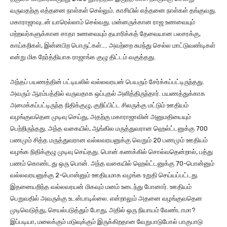
வருவதற்கு எத்தனை நாள்கள் செல்லும். காசியில் எத்தனை நாள்கள் தங்குவது.
மகாராஜாவுடன் யாரெல்லாம் செல்வது. மன்னருக்கான ராஜ உணவையும்
மற்றவர்களுக்கான சாதா உணவையும் தயாரிக்கத் தேவையான பலசரக்கு,
காய்கறிகள், இன்னபிற பொருட்கள்…. அவற்றை சுமந்து செல்ல மாட்டுவண்டிகள்
என்று மிக நேர்த்தியாக ராஜாங்க குழு திட்டம் வகுத்தது.
அந்தப் பயணத்தின் பட்டியலில் வல்லவரயன் பெயரும் சேர்க்கப்பட்டிருந்தது.
அவரும் ஆரம்பத்தில் வருவதாக ஒப்புதல் அளித்திருந்தார். பயணத்துக்காக
அமைக்கப்பட்டிருந்த நிதிக்குழு, குறிப்பிட்ட சிலருக்கு மட்டும் ஊதியம்
வழங்குவதென முடிவு செய்து, அதற்கு மகாராஜாவின் அனுமதியையும்
பெற்றிருந்தது. அந்த வகையில், ஆங்கில மருத்துவரான ஹெல்ட்டனுக்கு 700
பணமும் சித்த மருத்துவரான வல்லவரயனுக்கு வெறும் 20 பணமும் ஊதியம்
வழங்க நிதிக்குழு முடிவு செய்தது. பொன் கணக்கில் சொல்வதென்றால், பத்து
பணம் கொண்டது ஒரு பொன். அந்த வகையில் ஹெல்ட்டனுக்கு 70-பொன்னும்
வல்லவரயனுக்கு 2-பொன்னும் ஊதியமாக வழங்க உறுதி செய்யப்பட்டது.
இதனையறிந்த வல்லவரயன் மிகவும் மனம் உடைந்து போனார். ஊதியம்
பெறுவதில் அவருக்கு உடன்பாடில்லை. என்றாலும் அதனை வழங்குவதென
முடிவெடுத்து, செயல்படுத்தும் போது, அதில் ஒரு நியாயம் வேண்டாமா?
இப்படியா, மலைக்கும் மடுவுக்கும் இருக்கிறதான வேறுபாடுபோல் பாகுபாடு