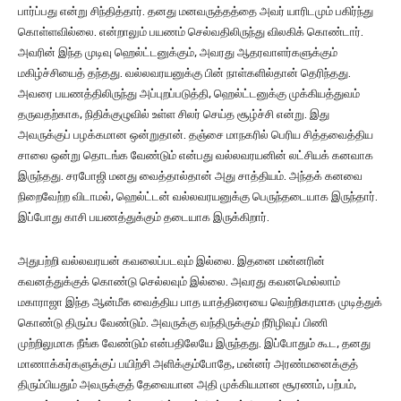
பார்ப்பது என்று சிந்தித்தார். தனது மனவருத்தத்தை அவர் யாரிடமும் பகிர்ந்து
கொள்ளவில்லை. என்றாலும் பயணம் செல்வதிலிருந்து விலகிக் கொண்டார்.
அவரின் இந்த முடிவு ஹெல்ட்டனுக்கும், அவரது ஆதரவாளர்களுக்கும்
மகிழ்ச்சியைத் தந்தது. வல்லவரயனுக்கு பின் நாள்களில்தான் தெரிந்தது.
அவரை பயணத்திலிருந்து அப்புறப்படுத்தி, ஹெல்ட்டனுக்கு முக்கியத்துவம்
தருவதற்காக, நிதிக்குழுவில் உள்ள சிலர் செய்த சூழ்ச்சி என்று. இது
அவருக்குப் பழக்கமான ஒன்றுதான். தஞ்சை மாநகரில் பெரிய சித்தவைத்திய
சாலை ஒன்று தொடங்க வேண்டும் என்பது வல்லவரயனின் லட்சியக் கனவாக
இருந்தது. சரபோஜி மனது வைத்தால்தான் அது சாத்தியம். அந்தக் கனவை
நிறைவேற்ற விடாமல், ஹெல்ட்டன் வல்லவரயனுக்கு பெருந்தடையாக இருந்தார்.
இப்போது காசி பயணத்துக்கும் தடையாக இருக்கிறார்.
அதுபற்றி வல்லவரயன் கவலைப்படவும் இல்லை. இதனை மன்னரின்
கவனத்துக்குக் கொண்டு செல்லவும் இல்லை. அவரது கவனமெல்லாம்
மகாராஜா இந்த ஆன்மீக வைத்திய பாத யாத்திரையை வெற்றிகரமாக முடித்துக்
கொண்டு திரும்ப வேண்டும். அவருக்கு வந்திருக்கும் நீரிழிவுப் பிணி
முற்றிலுமாக நீங்க வேண்டும் என்பதிலேயே இருந்தது. இப்போதும் கூட, தனது
மாணாக்கர்களுக்குப் பயிற்சி அளிக்கும்போதே, மன்னர் அரண்மனைக்குத்
திரும்பியதும் அவருக்குத் தேவையான அதி முக்கியமான சூரணம், பற்பம்,