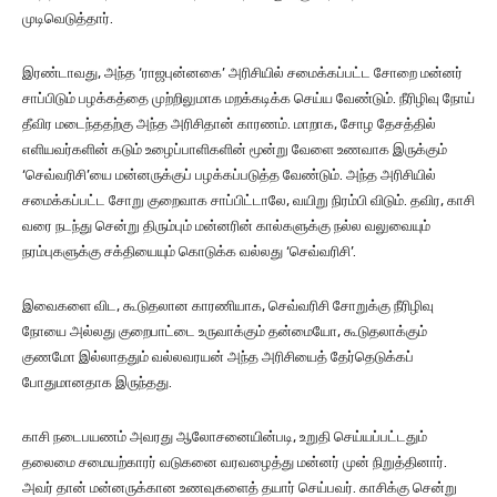
முடிவெடுத்தார்.
இரண்டாவது, அந்த ‘ராஜபுன்னகை’ அரிசியில் சமைக்கப்பட்ட சோறை மன்னர்
சாப்பிடும் பழக்கத்தை முற்றிலுமாக மறக்கடிக்க செய்ய வேண்டும். நீரிழிவு நோய்
தீவிர மடைந்ததற்கு அந்த அரிசிதான் காரணம். மாறாக, சோழ தேசத்தில்
எளியவர்களின் கடும் உழைப்பாளிகளின் மூன்று வேளை உணவாக இருக்கும்
‘செவ்வரிசி’யை மன்னருக்குப் பழக்கப்படுத்த வேண்டும். அந்த அரிசியில்
சமைக்கப்பட்ட சோறு குறைவாக சாப்பிட்டாலே, வயிறு நிரம்பி விடும். தவிர, காசி
வரை நடந்து சென்று திரும்பும் மன்னரின் கால்களுக்கு நல்ல வலுவையும்
நரம்புகளுக்கு சக்தியையும் கொடுக்க வல்லது ‘செவ்வரிசி’.
இவைகளை விட, கூடுதலான காரணியாக, செவ்வரிசி சோறுக்கு நீரிழிவு
நோயை அல்லது குறைபாட்டை உருவாக்கும் தன்மையோ, கூடுதலாக்கும்
குணமோ இல்லாததும் வல்லவரயன் அந்த அரிசியைத் தேர்தெடுக்கப்
போதுமானதாக இருந்தது.
காசி நடைபயணம் அவரது ஆலோசனையின்படி, உறுதி செய்யப்பட்டதும்
தலைமை சமையற்காரர் வடுகனை வரவழைத்து மன்னர் முன் நிறுத்தினார்.
அவர் தான் மன்னருக்கான உணவுகளைத் தயார் செய்பவர். காசிக்கு சென்று