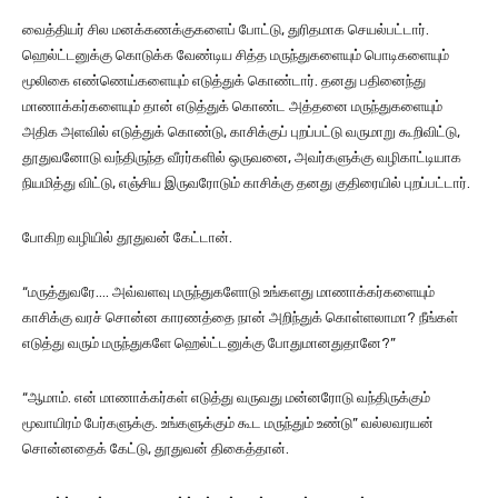
வைத்தியர் சில மனக்கணக்குகளைப் போட்டு, துரிதமாக செயல்பட்டார்.
ஹெல்ட்டனுக்கு கொடுக்க வேண்டிய சித்த மருந்துகளையும் பொடிகளையும்
மூலிகை எண்ணெய்களையும் எடுத்துக் கொண்டார். தனது பதினைந்து
மாணாக்கர்களையும் தான் எடுத்துக் கொண்ட அத்தனை மருந்துகளையும்
அதிக அளவில் எடுத்துக் கொண்டு, காசிக்குப் புறப்பட்டு வருமாறு கூறிவிட்டு,
தூதுவனோடு வந்திருந்த வீரர்களில் ஒருவனை, அவர்களுக்கு வழிகாட்டியாக
நியமித்து விட்டு, எஞ்சிய இருவரோடும் காசிக்கு தனது குதிரையில் புறப்பட்டார்.
போகிற வழியில் தூதுவன் கேட்டான்.
“மருத்துவரே…. அவ்வளவு மருந்துகளோடு உங்களது மாணாக்கர்களையும்
காசிக்கு வரச் சொன்ன காரணத்தை நான் அறிந்துக் கொள்ளலாமா? நீங்கள்
எடுத்து வரும் மருந்துகளே ஹெல்ட்டனுக்கு போதுமானதுதானே?”
“ஆமாம். என் மாணாக்கர்கள் எடுத்து வருவது மன்னரோடு வந்திருக்கும்
மூவாயிரம் பேர்களுக்கு. உங்களுக்கும் கூட மருந்தும் உண்டு” வல்லவரயன்
சொன்னதைக் கேட்டு, தூதுவன் திகைத்தான்.