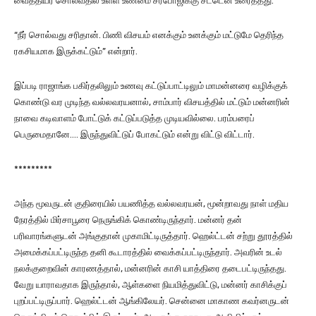
வைத்தியர் சொல்வதில் உள்ள உண்மை சரபோஜிக்கு சட்டென உரைத்தது.
“நீர் சொல்வது சரிதான். பிணி விசயம் எனக்கும் உனக்கும் மட்டுமே தெரிந்த
ரகசியமாக இருக்கட்டும்” என்றார்.
இப்படி ராஜாங்க பகிர்தலிலும் உணவு கட்டுப்பாட்டிலும் மாமன்னரை வழிக்குக்
கொண்டு வர முடிந்த வல்லவரயனால், சாம்பார் விசயத்தில் மட்டும் மன்னரின்
நாவை கடிவாளம் போட்டுக் கட்டுப்படுத்த முடியவில்லை. பரம்பரைப்
பெருமைதானே…. இருந்துவிட்டுப் போகட்டும் என்று விட்டு விட்டார்.
*********
அந்த மூவருடன் குதிரையில் பயணித்த வல்லவரயன், மூன்றாவது நாள் மதிய
நேரத்தில் மிர்சாபூரை நெருங்கிக் கொண்டிருந்தார். மன்னர் தன்
பரிவாரங்களுடன் அங்குதான் முகாமிட்டிருத்தார். ஹெல்ட்டன் சற்று தூரத்தில்
அமைக்கப்பட்டிருந்த தனி கூடாரத்தில் வைக்கப்பட்டிருந்தார். அவரின் உடல்
நலக்குறைவின் காரணத்தால், மன்னரின் காசி யாத்திரை தடைபட்டிருந்தது.
வேறு யாராவதாக இருந்தால், ஆள்களை நியமித்துவிட்டு, மன்னர் காசிக்குப்
புறப்பட்டிருப்பார். ஹெல்ட்டன் ஆங்கிலேயர். சென்னை மாகாண கவர்னருடன்