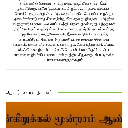
என்ற ஊரில் பிறந்தவர். எனினும் தனது பூர்வீகம் என்று இவர்
குறிப்பிடுவது, காவேரிபூம்பட்டினம் அருகில் உள்ள தலையுடையவர்
கோவில் பத்து என்று அரசு ஆவணத்தில் பதிவு செய்யப்பட்டிருக்கும்
தலைச்சங்காடு என்ற சின்னஞ்சிறு கிராமத்தை. இவருடைய ஆதர்ஷ
எழுத்தாளர் மௌனி. அவரைப் படித்தப் பிறகே, தான் எழுத வந்ததாகக்
குறிப்பிடுகிறார். எழுத்தின் வழிகாட்டிகளாக, நாஞ்சில் நாடன், எஸ்.ரா,
ஜெயமோகன், சாரு,கோணங்கி, இமையம் ஆகியோரை நன்றி
பாராட்டுகிறார். கோவை சிறுவாணி வாசகர்மையம், சென்னை
வானவில் பண்பாட்டு மையம், நன்னன் குடி, பேசும் புதியசக்தி, விடியல்
இலக்கிய இதழ், தமிழ்ப்பல்லவி, நோஸன் பிரஸ் (பிஞ்ச்) உள்ளிட்ட
ஏராளமான இலக்கிய அமைப்புகள் நடத்திய சிறுகதைப் போட்டிகளில்
பரிசுகள் வென்றிருக்கிறார்.
தொடர்புடைய பதிவுகள்