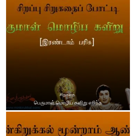
சிறுகதை
பெருமாள் மொழிய களிறு எறிந்த