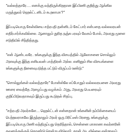
“வல்லத்தாரே….. எனக்கு வந்திருக்கிறதான இப்பிணி குறித்து ஆங்கில
மருத்துவர் ஹெல்ட்டனிடம் கூறலாமா?”
இப்படியொரு கேள்வியை சத்ரபதி தன்னிடம் கேட்பார் என்பதை வல்லவரயன்
எதிர்பார்க்கவில்லை. ஆனாலும் துரித நஞ்சு பரவும் வேகம் போல், அவரது மூளை
சடுதியில் சிந்தித்தது.
“என் ஆண்டவரே.. உங்களுக்கு இந்த விசயத்தில் ஆலோசனை சொல்லும்
அளவுக்கு இந்த எளியவன் பாத்திரன் அல்ல. எனினும் சில விசயங்களை
உங்களுக்கு நினைவுபடுத்த மட்டும் விருப்பம் உண்டு.”
“சொல்லுங்கள் வல்லத்தாரே” போன்ஸ்லே எப்போதும் வல்லவரயனை அவரது
ஊரை வைத்தே அழைப்பது வழக்கம். அது, அவரது பெயரையும்
குறிப்பிடுவதாகவும் இருப்பது கூடுதல் சிறப்பு.
“சத்ரபதி அவர்களே…. ஹெல்ட்டன் என்னதான் உங்களின் நம்பிக்கையைப்
பெற்றவராகவே இருந்தாலும் அவர் ஒரு பிரிட்டீஸ் பிரஜை, உங்களுக்கு
இப்படியொரு பிணி வந்திருப்பது தெரிந்தால், சென்னை மாகாண கவர்னரின்
கவனத்துக்குக் கொண்டு சென்று விடுவார். தான் ஆடவில்லை என்றாலும்