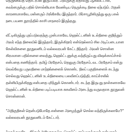
நெருங்கியத் தொடர்பில் இருப்பவர். அவருக்கு ஏதாவது ஆகிவிட்டால்,
கவர்னருக்கு பதில் சொல்லியாக வேண்டிய நெருக்கடி நிலை ஏற்படும். அதன்
காரணமாகவே, மன்னரும் அங்கேயே இருந்தார். மிர்சாபூரிலிருந்து ஒரு பகல்
நடைபயண தூரத்தில் காசி மாநகரம் இருந்தது.
வீட்டிலிருந்து புறப்படுவதற்கு முன்பாகவே, ஹெல்ட்டனின் உடல்நிலை குறித்தும்
அவர் எந்த நிலையில் இருந்தார், இருக்கிறார் என்றெல்லாம் சில அடிப்படையான
கேள்விகளை தூதுவனிடம் வல்லவரயன் கேட்டறிந்தார். அவன் சொன்ன
கிரமமான பதில்களை வைத்து, ஹெல்ட்டனுக்கு வந்திருப்பது விஷக்காய்ச்சல்
என்பதை கணித்தார். தமிழ் பிரதேசம், தெலுகு பிரதேசம், வட பிரதேசம் என்று
வெவ்வேறு பருவநிலை மாற்றங்களைக் கொண்ட நிலப் பகுதிகளைக் கடந்து
செல்வது ஹெல்ட்டனின் உடல்நிலையை பலவீனப்படுத்தி, காய்ச்சலில்
தள்ளியிருக்கிறது என்பதை புரிந்துக் கொண்டார். கடந்த இருபது நாள்களாகவே
ஹெல்ட்டனின் உடல்நிலை படிப்படியாக சுகவீனம் அடைந்து வருவதாக தூதுவன்
சொன்னான்.
“அறிகுறிகள் தென்படுபோதே என்னை அழைத்துச் செல்ல வந்திருக்கலாமே?”
வல்லவரயன் தூதுவனிடம் கேட்டார்.
“மருத்துவரே…. நீங்கள் அறியாததல்ல. ஹெல்ட்டனும் மருத்துவர் என்பதால்,