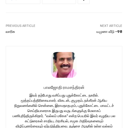
PREVIOUS ARTICLE
NEXT ARTICLE
வாரிசு
யமுனா வீடு -98
பாலஜோதி ராமசந்திரன்
இவர் தற்போது வசிப்பது புதுக்கோட்டை நகரில்.
மூத்தப்பத்திரிகையாளர். விகடன், குமுதம், நக்கீரன் ஆகிய
நிறுவனங்களில் சென்னை, இராமநாதபுரம், புதுக்கோட்டை மாவட்டச்
செய்தியாளராக இருபது வருடங்களுக்கு மேலாகப்
பணிபுரிந்திருக்கிறார். "வல்லம் மகேசு” என்ற பெயரில் இவர் எழுதிய பல
கட்டுரைகள் சாதிய, அரசியல், சமூக அதிர்வுகளையும்
விழிப்புணர்வையும் ஏற்படுத்தியவை. தஞ்சை அருகில் உள்ள வல்லம்