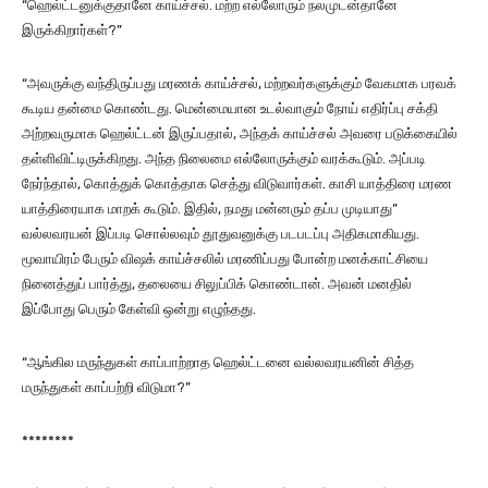
“ஹெல்ட்டனுக்குதானே காய்ச்சல். மற்ற எல்லோரும் நலமுடன்தானே
இருக்கிறார்கள்?”
“அவருக்கு வந்திருப்பது மரணக் காய்ச்சல், மற்றவர்களுக்கும் வேகமாக பரவக்
கூடிய தன்மை கொண்டது. மென்மையான உடல்வாகும் நோய் எதிர்ப்பு சக்தி
அற்றவருமாக ஹெல்ட்டன் இருப்பதால், அந்தக் காய்ச்சல் அவரை படுக்கையில்
தள்ளிவிட்டிருக்கிறது. அந்த நிலைமை எல்லோருக்கும் வரக்கூடும். அப்படி
நேர்ந்தால், கொத்துக் கொத்தாக செத்து விடுவார்கள். காசி யாத்திரை மரண
யாத்திரையாக மாறக் கூடும். இதில், நமது மன்னரும் தப்ப முடியாது”
வல்லவரயன் இப்படி சொல்லவும் தூதுவனுக்கு படபடப்பு அதிகமாகியது.
மூவாயிரம் பேரும் விஷக் காய்ச்சலில் மரணிப்பது போன்ற மனக்காட்சியை
நினைத்துப் பார்த்து, தலையை சிலுப்பிக் கொண்டான். அவன் மனதில்
இப்போது பெரும் கேள்வி ஒன்று எழுந்தது.
“ஆங்கில மருந்துகள் காப்பாற்றாத ஹெல்ட்டனை வல்லவரயனின் சித்த
மருந்துகள் காப்பற்றி விடுமா?”
********