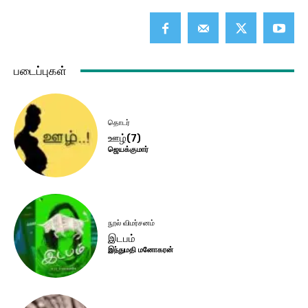
படைப்புகள்
தொடர்
ஊழ்(7)
ஜெயக்குமார்
நூல் விமர்சனம்
இடபம்
இந்துமதி மனோகரன்