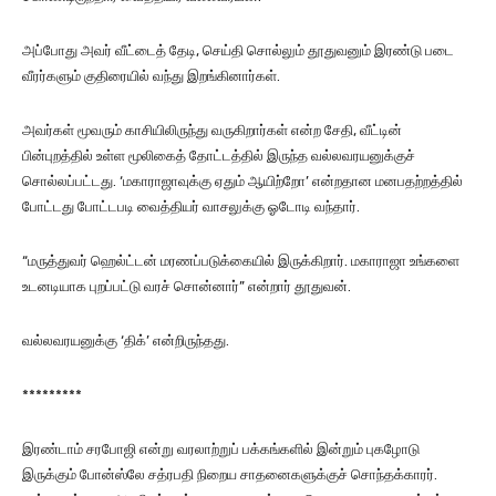
அப்போது அவர் வீட்டைத் தேடி, செய்தி சொல்லும் தூதுவனும் இரண்டு படை
வீரர்களும் குதிரையில் வந்து இறங்கினார்கள்.
அவர்கள் மூவரும் காசியிலிருந்து வருகிறார்கள் என்ற சேதி, வீட்டின்
பின்புறத்தில் உள்ள மூலிகைத் தோட்டத்தில் இருந்த வல்லவரயனுக்குச்
சொல்லப்பட்டது. ‘மகாராஜாவுக்கு ஏதும் ஆயிற்றோ’ என்றதான மனபதற்றத்தில்
போட்டது போட்டபடி வைத்தியர் வாசலுக்கு ஓடோடி வந்தார்.
“மருத்துவர் ஹெல்ட்டன் மரணப்படுக்கையில் இருக்கிறார். மகாராஜா உங்களை
உடனடியாக புறப்பட்டு வரச் சொன்னார்” என்றார் தூதுவன்.
வல்லவரயனுக்கு ‘திக்’ என்றிருந்தது.
*********
இரண்டாம் சரபோஜி என்று வரலாற்றுப் பக்கங்களில் இன்றும் புகழோடு
இருக்கும் போன்ஸ்லே சத்ரபதி நிறைய சாதனைகளுக்குச் சொந்தக்காரர்.