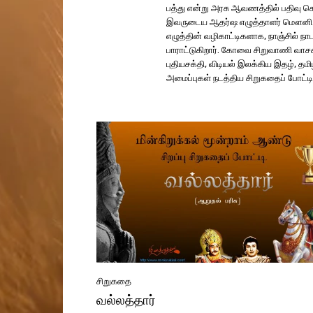
பத்து என்று அரசு ஆவணத்தில் பதிவு செய
இவருடைய ஆதர்ஷ எழுத்தாளர் மௌனி. அவர
எழுத்தின் வழிகாட்டிகளாக, நாஞ்சில்
பாராட்டுகிறார். கோவை சிறுவாணி வாசக
புதியசக்தி, விடியல் இலக்கிய இதழ், தம
அமைப்புகள் நடத்திய சிறுகதைப் போட்டிகள
சிறுகதை
வல்லத்தார்