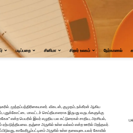
்
படிப்பறை
சினிமா
சிறார் உலகம்
நேர்காணல்
க
கரில். மூத்தப்பத்திரிகையாளர். விகடன், குமுதம், நக்கீரன் ஆகிய
, புதுக்கோட்டை மாவட்டச் செய்தியாளராக இருபது வருடங்களுக்கு
் மகேசு” என்ற பெயரில் இவர் எழுதிய பல கட்டுரைகள் சாதிய, அரசியல்,
ப
் ஏற்படுத்தியவை. தஞ்சை அருகில் உள்ள வல்லம் என்ற ஊரில் பிறந்தவர்.
றிப்பிடுவது, காவேரிபூம்பட்டினம் அருகில் உள்ள தலையுடையவர் கோவில்