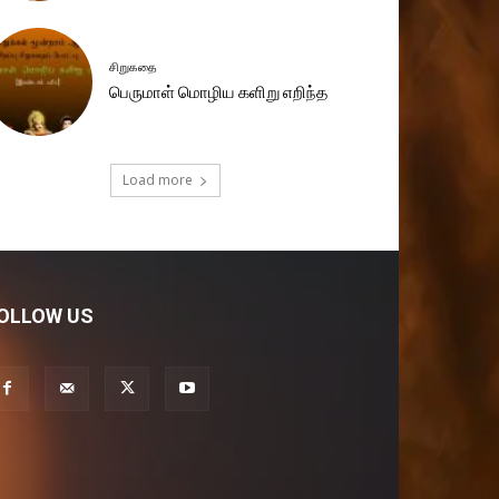
சிறுகதை
பெருமாள் மொழிய களிறு எறிந்த
Load more
OLLOW US