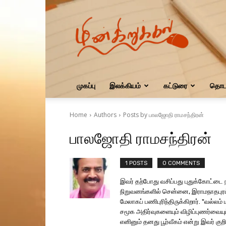
மின்கிறுக்கல்
முகப்பு
இலக்கியம்
கட்டுரை
தொடர
Home
Authors
Posts by பாலஜோதி ராமசந்திரன்
பாலஜோதி ராமசந்திரன்
1 POSTS
0 COMMENTS
இவர் தற்போது வசிப்பது புதுக்கோட்டை ந
நிறுவனங்களில் சென்னை, இராமநாதபுரம்
மேலாகப் பணிபுரிந்திருக்கிறார். "வல்லம
சமூக அதிர்வுகளையும் விழிப்புணர்வையும
எனினும் தனது பூர்வீகம் என்று இவர் கு