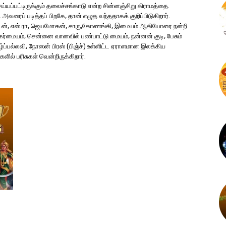
்யப்பட்டிருக்கும் தலைச்சங்காடு என்ற சின்னஞ்சிறு கிராமத்தை.
ைப் படித்தப் பிறகே, தான் எழுத வந்ததாகக் குறிப்பிடுகிறார்.
 நாடன், எஸ்.ரா, ஜெயமோகன், சாரு,கோணங்கி, இமையம் ஆகியோரை நன்றி
ர்மையம், சென்னை வானவில் பண்பாட்டு மையம், நன்னன் குடி, பேசும்
ிழ்ப்பல்லவி, நோஸன் பிரஸ் (பிஞ்ச்) உள்ளிட்ட ஏராளமான இலக்கிய
ில் பரிசுகள் வென்றிருக்கிறார்.