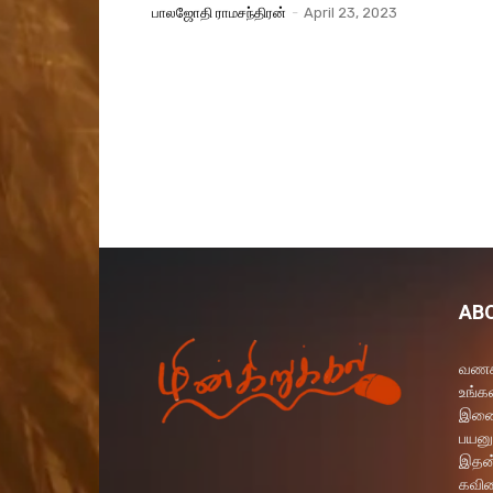
பாலஜோதி ராமசந்திரன்
-
April 23, 2023
AB
வணக்
உங்கள
இணைய
பயனு
இதன்
கவித