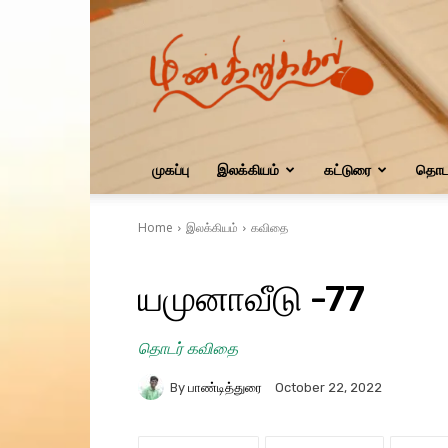
மின்கிறுக்கல்
முகப்பு
இலக்கியம்
கட்டுரை
தொடர
Home
இலக்கியம்
கவிதை
யமுனாவீடு -77
தொடர் கவிதை
By
பாண்டித்துரை
October 22, 2022