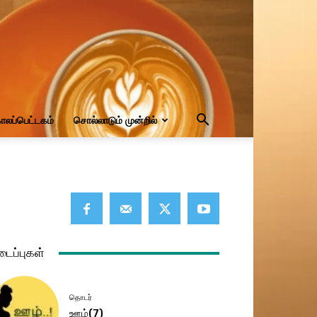
ாலப்பெட்டகம்
சொல்லாடும் முன்றில்
டைப்புகள்
தொடர்
ஊழ்(7)