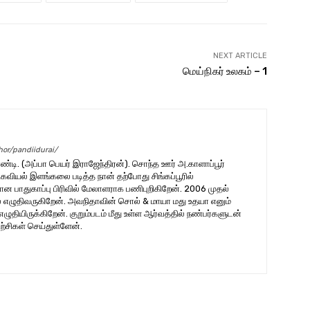
NEXT ARTICLE
மெய்நிகர் உலகம் – 1
hor/pandiidurai/
ாண்டி. (அப்பா பெயர் இராஜேந்திரன்). சொந்த ஊர் அ.காளாப்பூர்
வியல் இளங்கலை படித்த நான் தற்போது சிங்கப்பூரில்
ான பாதுகாப்பு பிரிவில் மேலாளராக பணிபுறிகிறேன். 2006 முதல்
ல் எழுதிவருகிறேன். அவநிதாவின் சொல் & மாயா மது உதயா எனும்
ியிருக்கிறேன். குறும்படம் மீது உள்ள ஆர்வத்தில் நண்பர்களுடன்
்சிகள் செய்துள்ளேன்.