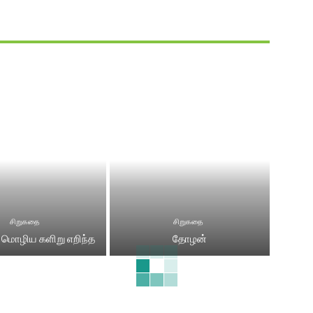
சிறுகதை
சிறுகதை
 மொழிய களிறு எறிந்த
தோழன்