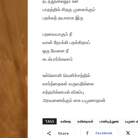
நடந்துசெல்லும் உன்
பாதத்தில் சிறகு முளைக்கும்
பறக்கத் தயாராக இரு
பறவையாகும் நீ
வான் நோக்கி பறக்கிறாய்
ஒரு வேளை நீ
கடல்பார்க்கலாம்
உள்ளொளி வெளிச்சத்தில்
வார்த்தைகள் வருவதில்லை
சத்தமில்லாமல் விசும்பு
அரவணைக்கும் கை யமுனாதான்
TAGS
கவிதை
கவிதைகள்
பாண்டித்துரை
யமுனா வ
Facebook
Share