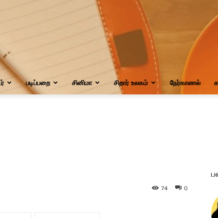
்
படிப்பறை
சினிமா
சிறார் உலகம்
நேர்காணல்
க
ப
74
0