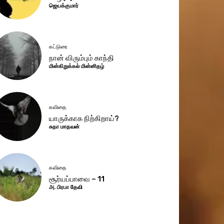
ஜெயக்குமார்
கட்டுரை
நான் விரும்பும் காந்தி
மின்கிறுக்கல் மின்னிதழ்
கவிதை
யாருக்காக நிற்கிறாய்?
சுதா மாதவன்
கவிதை
சூர்யப்பாவை – 11
அ. பிரபா தேவி