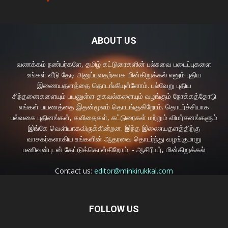
ABOUT US
வணக்கம் நண்பர்களே, தமிழ் கட்டுரைகளின் பல்சுவை படைப்புகளை
உங்கள் வீடு தேடி அனுப்புவதற்காக மின்கிறுக்கல் எனும் புதிய
இணையதளத்தை தொடங்கியுள்ளோம். பல்வேறு புதிய
சிந்தனைகளையும் பயனுள்ள தகவல்களையும் வழங்கும் நோக்கத்தோடு
எங்கள் பயணத்தை இதன்மூலம் தொடங்குகிறோம். தொடர்ச்சியாக
பல்வகை புதினங்கள், கவிதைகள், கட்டுரைகள் மற்றும் விமர்சனங்களும்
இங்கே வெளியாகவிருக்கின்றன. இந்த இணையதளத்திற்கு
வாசகர்களாகிய உங்களின் ஆதரவை தொடர்ந்து வழங்குமாறு
பணிவன்புடன் கேட்டுக்கொள்கிறோம். - ஆசிரியர், மின்கிறுக்கல்
Contact us:
editor@minkirukkal.com
FOLLOW US