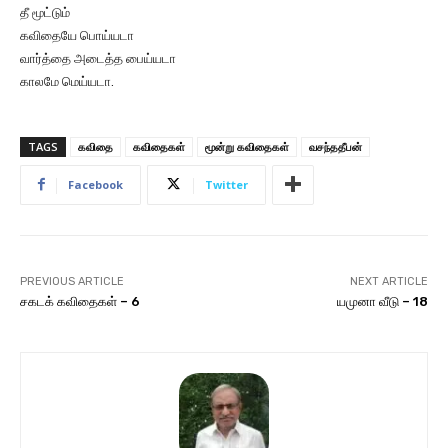
தீ மூட்டும்
கவிதையே பொய்யடா
வார்த்தை அடைத்த பைய்யடா
காலமே மெய்யடா.
TAGS
கவிதை
கவிதைகள்
மூன்று கவிதைகள்
வசந்ததீபன்
Facebook
Twitter
PREVIOUS ARTICLE
NEXT ARTICLE
சகடக் கவிதைகள் – 6
யமுனா வீடு – 18