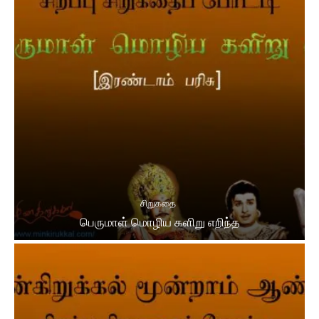
சிறுகதை
பெருமாள் மொழிய களிறு எறிந்த