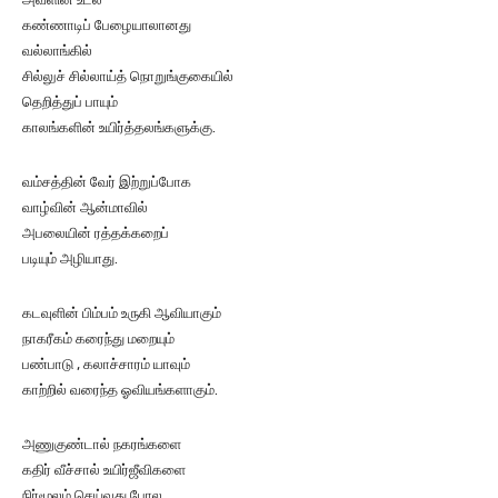
கண்ணாடிப் பேழையாலானது
வல்லாங்கில்
சில்லுச் சில்லாய்த் நொறுங்குகையில்
தெறித்துப் பாயும்
காலங்களின் உயிர்த்தலங்களுக்கு.
வம்சத்தின் வேர் இற்றுப்போக
வாழ்வின் ஆன்மாவில்
அபலையின் ரத்தக்கறைப்
படியும் அழியாது.
கடவுளின் பிம்பம் உருகி ஆவியாகும்
நாகரீகம் கரைந்து மறையும்
பண்பாடு , கலாச்சாரம் யாவும்
காற்றில் வரைந்த ஓவியங்களாகும்.
அணுகுண்டால் நகரங்களை
கதிர் வீச்சால் உயிர்ஜீவிகளை
நிர்மூலம் செய்வது போல