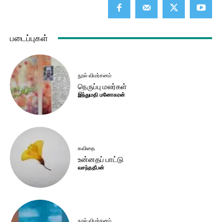
படைப்புகள்
நூல் விமர்சனம்
நெருப்பு மலர்கள்
இந்துமதி மனோகரன்
கவிதை
உன்னதப் பாட்டு
வசந்ததீபன்
நூல் விமர்சனம்