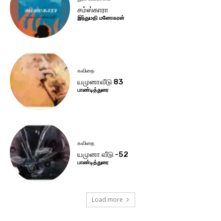
சம்ஸ்காரா
இந்துமதி மனோகரன்
கவிதை
யமுனாவீடு 83
பாண்டித்துரை
கவிதை
யமுனா வீடு -52
பாண்டித்துரை
Load more