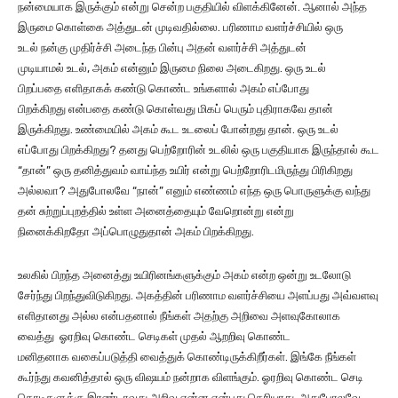
நன்மையாக இருக்கும் என்று சென்ற பகுதியில் விளக்கினேன். ஆனால் அந்த
இருமை கொள்கை அத்துடன் முடிவதில்லை. பரிணாம வளர்ச்சியில் ஒரு
உடல் நன்கு முதிர்ச்சி அடைந்த பின்பு அதன் வளர்ச்சி அத்துடன்
முடியாமல் உடல், அகம் என்னும் இருமை நிலை அடைகிறது. ஒரு உடல்
பிறப்பதை எளிதாகக் கண்டு கொண்ட உங்களால் அகம் எப்போது
பிறக்கிறது என்பதை கண்டு கொள்வது மிகப் பெரும் புதிராகவே தான்
இருக்கிறது. உண்மையில் அகம் கூட உடலைப் போன்றது தான். ஒரு உடல்
எப்போது பிறக்கிறது? தனது பெற்றோரின் உடலில் ஒரு பகுதியாக இருந்தால் கூட
“தான்” ஒரு தனித்துவம் வாய்ந்த உயிர் என்று பெற்றோரிடமிருந்து பிரிகிறது
அல்லவா? அதுபோலவே “நான்” எனும் எண்ணம் எந்த ஒரு பொருளுக்கு வந்து
தன் சுற்றுப்புறத்தில் உள்ள அனைத்தையும் வேறொன்று என்று
நினைக்கிறதோ அப்பொழுதுதான் அகம் பிறக்கிறது.
உலகில் பிறந்த அனைத்து உயிரினங்களுக்கும் அகம் என்ற ஒன்று உடலோடு
சேர்ந்து பிறந்துவிடுகிறது. அகத்தின் பரிணாம வளர்ச்சியை அளப்பது அவ்வளவு
எளிதானது அல்ல என்பதனால் நீங்கள் அதற்கு அறிவை அளவுகோலாக
வைத்து ஓரறிவு கொண்ட செடிகள் முதல் ஆறறிவு கொண்ட
மனிதனாக வகைப்படுத்தி வைத்துக் கொண்டிருக்கிறீர்கள். இங்கே நீங்கள்
கூர்ந்து கவனித்தால் ஒரு விஷயம் நன்றாக விளங்கும். ஓரறிவு கொண்ட செடி
கொடிகளுக்கு இரண்டாவது அறிவு என்ன என்பது தெரியாது. அதுபோலவே