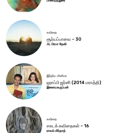
பாண்டித்துரை
கவிதை
சூர்யப்பாவை – 30
அ. பிரபா தேவி
இந்திய சினிமா
ஹாப்பி ஜர்னி (2014 மராத்தி)
இளையகருப்பன்
கவிதை
சகடக் கவிதைகள் – 16
ராகவ் மிர்தாத்