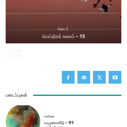
தொடர்
மெய்நிகர் உலகம் – 13
படைப்புகள்
கவிதை
யமுனாவீடு – 91