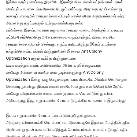
இங்கே எரும்பு செய்வது இரண்டே இரண்டு விஷயங்கள் மட்டும் தான். தான்
செய்யும் செயலை மற்ற அனைவரிடமும் பார்ப்பது. அதாவது தான் எவ்வாறு
உணவுப் பாதையில் ரசாயனத்தை விட்டுச் செல்கிறதோ அதுபோல்தான் மற்ற
அனைத்து எறும்புகளும் நடந்துகொள்கிறது என்ற
நம்பிக்கை. இரண்டாவதாக வலுவான ரசாயன வாடை அடிக்கும் பாதையை
மட்டும் தேர்ந்தெடுத்து அதே பாதையை வலுப்படுத்தும் விதமாக புதிய
ரசாயனத்தை விட்டுச் செல்வது. எரும்பு களிடமிருந்து இந்தப் பாடத்தை
கற்றுக்கொண்ட உங்கள் விஞ்ஞானிகள் இதனை Ant Colony
Optimization எனும் உயர்ந்த விஞ்ஞானமாக
வடிவமைத்துள்ளனர். மனிதர்களின் அறிவால் தீர்க்கமுடியாத
பல்வேறு சிக்கலான கணித மர்ம முடிச்சுகளுக்கு Ant Colony
Optimization இன்று ஒரு பெரும் வடிகாலாக விடையே அள்ளிக் கொடுத்துக்
கொண்டிருக்கிறது. நீங்கள் உங்கள் கைபேசி மற்றும் கணிப்பொறியில் தேடும்
பல்வேறு விஷயங்களை உங்கள் கண் முன்னால் கொண்டுவந்து விடை
அளிப்பதற்கு இந்த எறும்புகளின் கோட்பாடு முக்கிய காரணமாக இருக்கிறது!
இப்படி எறும்புகளின் கோட்பாட்டைப் பின்பற்றி தன்னுடைய
அகத்தை விசாலமாக்கி கொள்பவர்கள் அனைவருமே இதனை அகத்தின் புதிய
பிறவி என்று தான் கணக்கில் எடுத்துக் கொள்வார்கள். உடலால் எடுக்கும் புதிய
பிறவிக்கு இருக்கும் விதிகள் அகத்தால் எடுக்கும் பிறவிக்கு