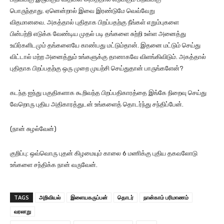
பொருந்தாது. ஏனென்றால் இவை இரண்டுமே வெவ்வேறு
விதமானவை. அகத்தால் புதிதாக பிறப்பதற்கு நீங்கள் எறும்புகளை
பின்பற்றி எடுக்க வேண்டிய முதல் படி தங்களை சுற்றி உள்ள அனைத்து
உயிர்களிடமும் தங்களையே காண்பது மட்டும்தான். இதனை மட்டும் செய்து
விட்டால் மற்ற அனைத்தும் உங்களுக்கு தானாகவே விளங்கிவிடும். அகத்தால்
புதிதாக பிறப்பதற்கு ஒரு முறை முயற்சி செய்துதான் பாருங்களேன்?
கடந்த ஐந்து பகுதிகளாக கூறிவந்த பிறப்பதிகாரத்தை இங்கே நிறைவு செய்து
வேறொரு புதிய அதிகாரத்துடன் உங்களைத் தொடர்ந்து சந்திப்பேன்.
(நான் சுழல்வேன்)
குறிப்பு: ஒவ்வொரு புதன் கிழமையும் காலை 6 மணிக்கு புதிய தகவலோடு
உங்களை சந்திக்க நான் வருவேன்.
TAGS
அறிவியல்
இளையகருப்பன்
தொடர்
நான்காம் பரிமாணம்
வரலாறு