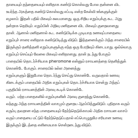
தாயையும் தந்தையையும் எளிதாக கண்டு கொள்வது போல தன்னை விட
உயர்ந்த அகத்தை கண்டு கொள்வது எப்படி என்ற கேள்வி உங்களுக்குள்
எழலாம். இதன் பதில் மிகவும் சுலபமானது. ஒரு சிறிய எறும்புக்கு கூட அது
நன்றாக தெரியும். எறும்பின் அறிவு மனிதனை விட மிகவும் குறைவானது
தான். ஆனால் மனிதனால் கூட கண்டுபிடிக்க முடியாத உணவுப்பாதையை
எறும்புச் சாரை எளிதாக கண்டுபிடித்து விடும். இத்தனைக்கும் அந்த சாரையில்
இருக்கும் தனித்தனி எறும்புகளுக்கு எந்த ஒரு பேரறிவும் கிடையாது. ஒவ்வொரு
எறும்பும் செய்யும் வேலை மிகவும் எளிதானது. தான் நடந்து போகும்
பாதையில் தொடர்ச்சியாக pheromone என்னும் ரசாயனத்தை தெளித்துக்
கொண்டே போகும். சாரையில் உள்ள அனைத்து
எறும்புகளும் இதுபோல தொடர்ந்து செய்து கொண்டே வருவதால் உணவு
கிடைக்கும் பாதையில் அதிக எறும்புகள் தொடர்ச்சியாக சென்று அந்தப்
பகுதியில் ரசாயனத்தின் அளவு கூடிக் கொண்டே
வரும். மற்ற பாதைகளில் எறும்புகளின் அளவு குறைந்து கொண்டே
வந்தது அந்த ரசாயனத்தின் வாசமும் குறைய ஆரம்பித்துவிடும். புதிதாக வரும்
எரும்பு தவறான எந்த பாதையையும் தேர்ந்தெடுக்காமல் அதிக ரசாயன வாசம்
வரும் பாதையை மட்டும் தேர்ந்தெடுப்பதால் எப்பொழுதுமே சரியான உணவு
இருக்கும் இடத்தை எளிமையாக சென்றடைந்து விடும்.