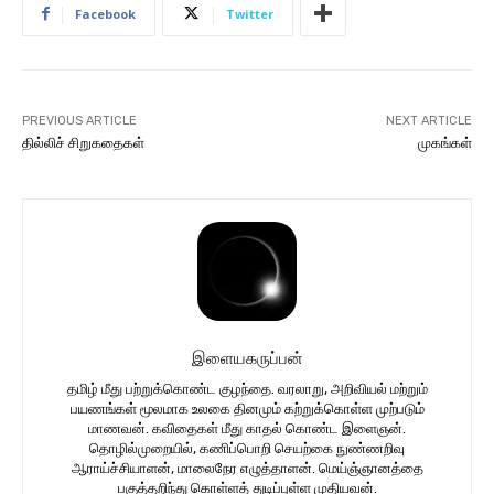
Facebook
Twitter
PREVIOUS ARTICLE
NEXT ARTICLE
தில்லிச் சிறுகதைகள்
முகங்கள்
இளையகருப்பன்
தமிழ் மீது பற்றுக்கொண்ட குழந்தை. வரலாறு, அறிவியல் மற்றும்
பயணங்கள் மூலமாக உலகை தினமும் கற்றுக்கொள்ள முற்படும்
மாணவன். கவிதைகள் மீது காதல் கொண்ட இளைஞன்.
தொழில்முறையில், கணிப்பொறி செயற்கை நுண்ணறிவு
ஆராய்ச்சியாளன், மாலைநேர எழுத்தாளன். மெய்ஞ்ஞானத்தை
பகுத்தறிந்து கொள்ளத் துடிப்புள்ள முதியவன்.