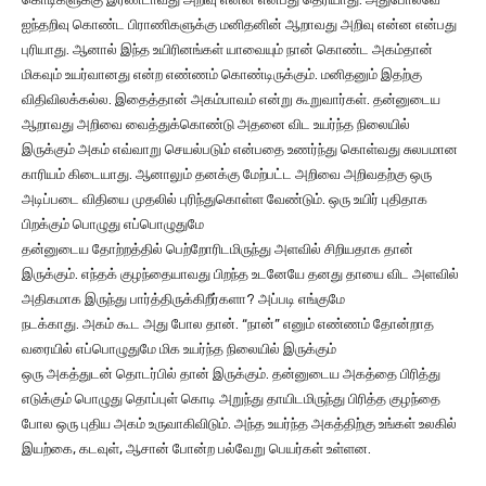
ஐந்தறிவு கொண்ட பிராணிகளுக்கு மனிதனின் ஆறாவது அறிவு என்ன என்பது
புரியாது. ஆனால் இந்த உயிரினங்கள் யாவையும் நான் கொண்ட அகம்தான்
மிகவும் உயர்வானது என்ற எண்ணம் கொண்டிருக்கும். மனிதனும் இதற்கு
விதிவிலக்கல்ல. இதைத்தான் அகம்பாவம் என்று கூறுவார்கள். தன்னுடைய
ஆறாவது அறிவை வைத்துக்கொண்டு அதனை விட உயர்ந்த நிலையில்
இருக்கும் அகம் எவ்வாறு செயல்படும் என்பதை உணர்ந்து கொள்வது சுலபமான
காரியம் கிடையாது. ஆனாலும் தனக்கு மேற்பட்ட அறிவை அறிவதற்கு ஒரு
அடிப்படை விதியை முதலில் புரிந்துகொள்ள வேண்டும். ஒரு உயிர் புதிதாக
பிறக்கும் பொழுது எப்பொழுதுமே
தன்னுடைய தோற்றத்தில் பெற்றோரிடமிருந்து அளவில் சிறியதாக தான்
இருக்கும். எந்தக் குழந்தையாவது பிறந்த உடனேயே தனது தாயை விட அளவில்
அதிகமாக இருந்து பார்த்திருக்கிறீர்களா? அப்படி எங்குமே
நடக்காது. அகம் கூட அது போல தான். “நான்” எனும் எண்ணம் தோன்றாத
வரையில் எப்பொழுதுமே மிக உயர்ந்த நிலையில் இருக்கும்
ஒரு அகத்துடன் தொடர்பில் தான் இருக்கும். தன்னுடைய அகத்தை பிரித்து
எடுக்கும் பொழுது தொப்புள் கொடி அறுந்து தாயிடமிருந்து பிரித்த குழந்தை
போல ஒரு புதிய அகம் உருவாகிவிடும். அந்த உயர்ந்த அகத்திற்கு உங்கள் உலகில்
இயற்கை, கடவுள், ஆசான் போன்ற பல்வேறு பெயர்கள் உள்ளன.