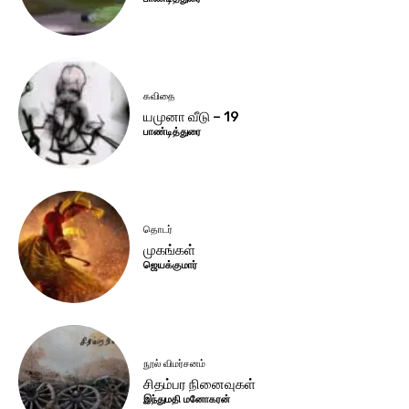
கவிதை
யமுனா வீடு – 19
பாண்டித்துரை
தொடர்
முகங்கள்
ஜெயக்குமார்
நூல் விமர்சனம்
சிதம்பர நினைவுகள்
இந்துமதி மனோகரன்