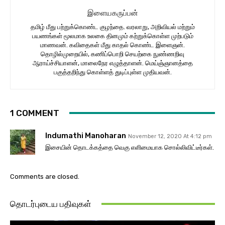
இளையகருப்பன்
தமிழ் மீது பற்றுக்கொண்ட குழந்தை. வரலாறு, அறிவியல் மற்றும்
பயணங்கள் மூலமாக உலகை தினமும் கற்றுக்கொள்ள முற்படும்
மாணவன். கவிதைகள் மீது காதல் கொண்ட இளைஞன்.
தொழில்முறையில், கணிப்பொறி செயற்கை நுண்ணறிவு
ஆராய்ச்சியாளன், மாலைநேர எழுத்தாளன். மெய்ஞ்ஞானத்தை
பகுத்தறிந்து கொள்ளத் துடிப்புள்ள முதியவன்.
1 COMMENT
Indumathi Manoharan
November 12, 2020 At 4:12 pm
இசையின் தொடக்கத்தை வெகு எளிமையாக சொல்லிவிட்டீர்கள்.
Comments are closed.
தொடர்புடைய பதிவுகள்