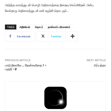
அடுத்த வாரத்துடன் மொழி அதிகாரத்தை நிறைவு செய்கிறேன். பின்பு
வேறொரு அதிகாரத்துடன் என் சுழற்சி தொடரும்…
TAGS
அறிவியல்
தொடர்
நான்காம் பரிமாணம்
Facebook
Twitter
PREVIOUS ARTICLE
NEXT ARTICLE
பாடு நிலாவே .. தேன்கவிதை ! –
அப்பத்தா
பகுதி -2