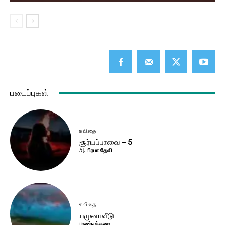
படைப்புகள்
கவிதை
சூர்யப்பாவை – 5
அ. பிரபா தேவி
கவிதை
யமுனாவீடு
பாண்டித்துரை