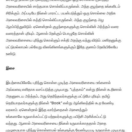
அலைவரிசையில் சாந்தமாக சொல்லிப்பாருங்கள். அந்த குழந்தை உங்களிடம்
சிரிக்கும். அப்படியே நீங்கள் பாராட்ட பயன்படுத்தும் ஒரு சொல்லை அதிக
அலைவரிசையில் கத்தி சொல்லிப்பாருங்கள். அந்த குழந்தை அழ
ஆரம்பித்துவிடும். ஏனென்றால் குழந்தைகளுக்கு சொல்லின் அர்த்தம் வளர
வளரத்தான் புரியும். ஆனால் பிறக்கும் பொழுதே சொல்லின்
அலைவரிசையை புரிந்து கொள்ளும் சக்தி அதற்கு வந்து விடும். மனிதனுக்கு
மட்டுமல்லாமல் பல்வேறு விலங்கினங்களுக்கும் இதே குணம் பிறவியிலேயே
உண்டு.
இசை
இயற்கையிலேயே புரிந்து கொள்ள முடிந்த அலைவரிசையை உங்களால்
அவ்வளவு எளிதாக வசப்படுத்த முடியாது. “புத்தகம்” என்று நீங்கள் கூறினால்
அதனுடைய அர்த்தம், அது தெரிந்தவர்களுக்கு மட்டுமே புரியும். தமிழ்
தெரியாதவர்களுக்கு நீங்கள் “Book” என்று ஆங்கிலத்தில் கூற வேண்டி
வரலாம். ஏனென்றால் இந்த வார்த்தைகள் அனைத்தும்
உங்களாலே உருவாக்கப்பட்டு மற்றவர்களுக்கு பயிற்சி அளிக்கப்பட்டு
வந்தது. ஆனால் அலைவரிசையை நீங்கள் உருவாக்காததால் அதை
முழுமையாக புரிந்து கொள்ளாமல் உங்களுக்கு வேண்டியபடி உருவாக்க முடியாது.