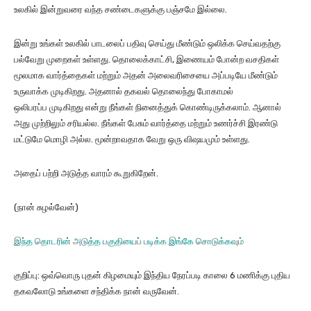
உலகில் இன்றுவரை வந்த சண்டைகளுக்கு பஞ்சமே இல்லை.
இன்று உங்கள் உலகில் பாடலைப் பதிவு செய்து மீண்டும் ஒலிக்க செய்வதற்கு
பல்வேறு முறைகள் உள்ளது. தொலைக்காட்சி, இணையம் போன்ற வசதிகள்
மூலமாக வார்த்தைகள் மற்றும் அதன் அலைவரிசையை அப்படியே மீண்டும்
உருவாக்க முடிகிறது. அதனால் தகவல் தொலைந்து போகாமல்
ஒலிபரப்ப முடிகிறது என்று நீங்கள் நினைத்துக் கொண்டிருக்கலாம். ஆனால்
அது முற்றிலும் சரியல்ல. நீங்கள் பேசும் வார்த்தை மற்றும் உணர்ச்சி இரண்டு
மட்டுமே மொழி அல்ல. மூன்றாவதாக வேறு ஒரு விஷயமும் உள்ளது.
அதைப் பற்றி அடுத்த வாரம் கூறுகிறேன்.
(நான் சுழல்வேன்)
இந்த தொடரின் அடுத்த பகுதியைப் படிக்க இங்கே சொடுக்
கவும்
குறிப்பு: ஒவ்வொரு புதன் கிழமையும் இந்திய நேரப்படி காலை 6 மணிக்கு புதிய
தகவலோடு உங்களை சந்திக்க நான் வருவேன்.