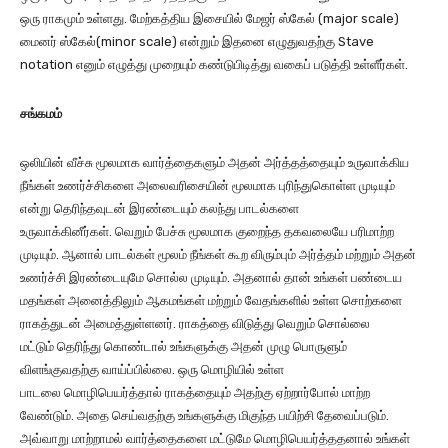
ஒரு ராகமும் உள்ளது. மேற்கத்திய இசையில் மேஜர் ஸ்கேல் (major scale)
மைனர் ஸ்கேல்(minor scale) என்றும் இதனை எழுதுவதற்கு Stave
notation எனும் எழுத்து முறையும் கண்டுபிடித்து வகைப் படுத்தி உள்ளீர்கள்.
சங்கமம்
ஒலியின் வீச்சு மூலமாக வார்த்தைகளும் அதன் அர்த்தத்தையும் உருவாக்கிய
நீங்கள் உணர்ச்சிகளை அலைவரிசையின் மூலமாக புரிந்துகொள்ள முடியும்
என்று தெரிந்தவுடன் இரண்டையும் கலந்து பாடல்களை
உருவாக்கினீர்கள். வெறும் பேச்சு மூலமாக குறைந்த தகவலையே பரிமாற்ற
முடியும். ஆனால் பாடல்கள் மூலம் நீங்கள் கூற விரும்பும் அர்த்தம் மற்றும் அதன்
உணர்ச்சி இரண்டையுமே சொல்ல முடியும். அதனால் தான் உங்கள் பண்டைய
மதங்கள் அனைத்திலும் ஆகமங்கள் மற்றும் வேதங்களில் உள்ள சொற்களை
ராகத்துடன் அமைத்துள்ளனர். ராகத்தை விடுத்து வெறும் சொல்லை
மட்டும் தெரிந்து கொண்டால் உங்களுக்கு அதன் முழு பொருளும்
விளங்குவதற்கு வாய்ப்பில்லை. ஒரு மொழியில் உள்ள
பாடலை மொழிபெயர்த்தால் ராகத்தையும் அதற்கு ஏற்றார்போல் மாற்ற
வேண்டும். அதை செய்வதற்கு உங்களுக்கு மிகுந்த பயிற்சி தேவைப்படும்.
அவ்வாறு மாற்றாமல் வார்த்தைகளை மட்டுமே மொழிபெயர்த்ததனால் உங்கள்