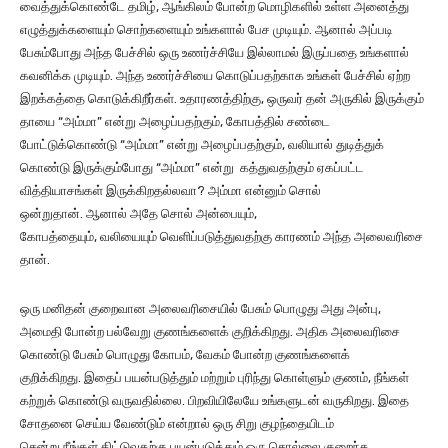
வைத்துக்கொண்டே தமிழ், ஆங்கிலம் போன்ற மொழிகளில் உள்ள அனைத்து
எழுத்துக்களையும் சொற்களையும் உங்களால் பேச முடியும். ஆனால் அப்படி
பேசும்போது அந்த பேச்சில் ஒரு உணர்ச்சியே இல்லாமல் இருப்பதை உங்களால்
கவனிக்க முடியும். அந்த உணர்ச்சியை கொடுப்பதற்காக உங்கள் பேச்சில் ஏற்ற
இறக்கத்தை கொடுக்கிறீர்கள். உதாரணத்திற்கு, ஒருவர் தன் அருகில் இருக்கும்
தாயை “அம்மா” என்று அழைப்பதற்கும், கோபத்தில் சண்டை
போட்டுக்கொண்டு “அம்மா” என்று அழைப்பதற்கும், வலியால் துடித்துக்
கொண்டு இருக்கும்போது “அம்மா” என்று கத்துவதற்கும் ஏகப்பட்ட
வித்தியாசங்கள் இருக்கிறதல்லவா? அம்மா என்னும் சொல்
ஒன்றுதான். ஆனால் அதே சொல் அன்பையும்,
கோபத்தையும், வலியையும் வெளிப்படுத்துவதற்கு காரணம் அந்த அலைவரிசை
தான்.
ஒரு மனிதன் குறைவான அலைவரிசையில் பேசும் பொழுது அது அன்பு,
அமைதி போன்ற பல்வேறு குணங்களைக் குறிக்கிறது. அதிக அலைவரிசை
கொண்டு பேசும் பொழுது கோபம், வேகம் போன்ற குணங்களைக்
குறிக்கிறது. இதைப் பயன்படுத்தும் மற்றும் புரிந்து கொள்ளும் குணம், நீங்கள்
கற்றுக் கொண்டு வருவதில்லை. பிறவியிலேயே உங்களுடன் வருகிறது. இதை
சோதனை செய்ய வேண்டும் என்றால் ஒரு சிறு குழந்தையிடம்
சென்று நீங்கள் திட்டுவதற்கு பயன்படுத்தும் ஒரு சொல்லை குறைந்த