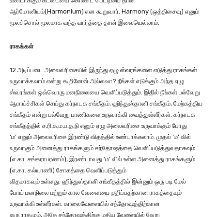
உண்டாக்கும் கட்டையை கொண்ட பெட்டியை தான்
ஆர்மோனியம்(Harmonium) என கூறுவார். Harmony (ஒத்திசைவு) எனும்
மூலச்சொல் மூலமாக வந்த வார்த்தை தான் இவையெல்லாம்.
ராகங்கள்
12 அடிப்படை அலைவரிசையில் இருந்து ஏழு ஸ்வரங்களை எடுத்து ராகங்கள்
உருவாக்கலாம் என்று கூறினேன் அல்லவா? நீங்கள் எடுக்கும் அந்த ஏழு
ஸ்வரங்கள் ஒவ்வொரு மனநிலையை வெளிப்படுத்தும். இதில் நீங்கள் பல்வேறு
ஆராய்ச்சிகள் செய்து கர்நாடக சங்கீதம், ஹிந்துஸ்தானி சங்கீதம், மேற்கத்திய
சங்கீதம் என்று பல்வேறு பாணிகளை உருவாக்கி வைத்துள்ளீர்கள். கர்நாடக
சங்கீதத்தில் ச,ரி,க,ம,ப,த,நி எனும் ஏழு அலைவரிசை உருவாக்கும் போது
‘ம’ எனும் அலைவரிசை இரண்டு விதத்தில் உண்டாக்கலாம். முதல் ‘ம’ வில்
உருவாகும் அனைத்து ராகங்களும் சந்தோஷத்தை வெளிப்படுத்துவதாகவும்
(எ.கா. சங்கராபரணம்), இரண்டாவது ‘ம’ வில் உள்ள அனைத்து ராகங்களும்
(எ.கா. கல்யாணி) சோகத்தை வெளிப்படுத்தும்
விதமாகவும் உள்ளது. ஹிந்துஸ்தானி சங்கீதத்தில் இன்னும் ஒரு படி மேல்
போய் மனநிலை மற்றும் கால வேளையை குறிப்பதற்கான ராகத்தையும்
உருவாக்கி உள்ளீர்கள். காலைவேளையில் சந்தோஷத்திற்கான
ஒரு ராகமும், அதே சந்தோஷத்திற்கு மதிய வேளையில் வேறு