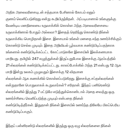
அதிக அலைவரிசையுடன் சத்தமாக பேசினால் கோபம் எனும்
குணம் வெளிப்படுகிறது என்று கூறியிருந்தேன். அப்படியானால் உங்களுக்கு
வேண்டிய மனநிலையை உருவாக்கிக் கொள்ள அந்த அலைவரிசையை
உருவாக்கினால் போதும் அல்லவா? இதைத் தெரிந்து கொண்டு நீங்கள்
உருவாக்கிய மொழிதான் இசை. இசையால் உங்கள் மனதை எந்த உணர்ச்சிக்கும்
கொண்டு செல்ல முடியும். இதை அறிவியல் பூர்வமாக கண்டுபிடிப்பதற்காக
உங்களால் கண்டுபிடிக்கப்பட்ட கோட்பாடுகளே இசையின் இலக்கணமாக
மாறியது. தமிழில் 247 எழுத்துக்கள் இருப்பதுபோல இசைக்கு ஆரம்பத்தில்
21 ஸ்வரங்கள் கண்டுபிடிக்கப்பட்டது. காலப்போக்கில் அந்த 21 என்பது 12 ஆக
மாறி இன்று உலகம் முழுவதும் இசைக்கு 12 விதமான
ஸ்வரங்கள் ஆக கணக்கில் கொள்ளப்படுகிறது. இசைக்கு சப்தஸ்வரங்கள்
என்றுதானே பொதுவாகக் கூறுவார்கள்? சரிதான். இந்தப் பனிரெண்டு
ஸ்வரங்களில் இருந்து 7 மட்டுமே எடுத்துக்கொண்டால் அதை வைத்து ஒரு
உணர்ச்சியை வெளிப்படுத்த முடியும் என்பதை நீங்கள்
கண்டுபிடித்தீர்கள். இதுதான் நீங்கள் இசையில் உணர்ந்த திலேயே மிகப்பெரிய
கண்டுபிடிப்பாகும்.
இந்தப் பன்னிரண்டு ஸ்வரங்களில் இருந்து ஒரு ஏழு ஸ்வரங்களை நீங்கள்