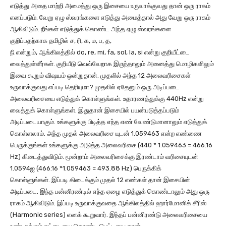
எடுத்து அதை மாற்றி அமைத்து ஒரு இசையை உருவாக்குவது தான் ஒரு ராகம்
எனப்படும். வேறு ஏழு ஸ்வரங்களை எடுத்து அமைத்தால் அது வேறு ஒரு ராகம்
ஆகிவிடும். நீங்கள் எடுத்துக் கொண்ட அந்த ஏழு ஸ்வரங்களை
குறிப்பதற்காக தமிழில் ச, ரி, க, ம, ப, த,
நி என்றும், ஆங்கிலத்தில் do, re, mi, fa, sol, la, si என்று குறியீட்டை
வைத்துள்ளீர்கள். குறியீடு வெவ்வேறாக இருந்தாலும் அனைத்து மொழிகளிலும்
இவை கூறும் விஷயம் ஒன்றுதான். முதலில் அந்த 12 அலைவரிசைகள்
உருவாக்குவது எப்படி தெரியுமா? முதலில் ஏதேனும் ஒரு அடிப்படை
அலைவரிசையை எடுத்துக் கொள்ளுங்கள். உதாரணத்துக்கு 440Hz என்று
வைத்துக் கொள்ளுங்கள். இதுதான் இசையில் பயன்படுத்தப்படும்
அடிப்படையாகும். உங்களுக்கு பிடித்த எந்த எண் வேண்டுமானாலும் எடுத்துக்
கொள்ளலாம். அந்த முதல் அலைவரிசை யுடன் 1.059463 என்ற எண்ணை
பெருக்குங்கள் உங்களுக்கு அடுத்த அலைவரிசை (440 * 1.059463 = 466.16
Hz) கிடைத்துவிடும். மூன்றாம் அலைவரிசைக்கு இரண்டாம் வரிசையுடன்
1.0594ஐ (466.16 *1.059463 = 493.88 Hz) பெருக்கிக்
கொள்ளுங்கள். இப்படி கிடைக்கும் முதல் 12 எண்கள் தான் இசையின்
அடிப்படை. இந்த பன்னிரண்டில் எந்த ஏழை எடுத்துக் கொண்டாலும் அது ஒரு
ராகம் ஆகிவிடும். இப்படி உருவாக்குவதை ஆங்கிலத்தில் ஹார்மோனிக் சீரிஸ்
(Harmonic series) எனக் கூறுவார். இந்தப் பன்னிரண்டு அலைவரிசையை