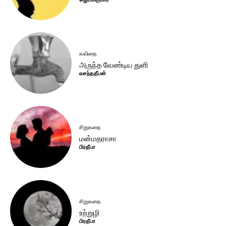
கவிதை
அருந்த வேண்டிய துளி
வசந்ததீபன்
சிறுகதை
மன்மதராசா
பிரதீபா
சிறுகதை
உற்றுழி
பிரதீபா