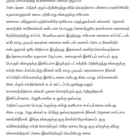
முடிவு செய்வதற்கு உயிரினங்கள் மிகவும் குழப்பம்
அடைந்தன. அந்தக் குழப்பத்திலிருந்து விடுபடுவதற்காக பரிணாம வளர்ச்சியில்
உருவானதுதான் சுவை. தற்போது உங்களுக்கு சரியான
உணவை பரிந்துரைப்பதற்கென்றே தனியாக மருத்துவர்கள் உள்ளனர். ஆனால்
உலகத்தில் உயிரினங்கள் உண்டான பொழுது அனைத்துமே தனக்கான உணவைத்
தேர்ந்தெடுத்து சாப்பிட வேண்டியதாக இருந்தது. சரியான உணவை சாப்பிட்டால்
உயிர் வாழ முடியும் தவறான உணவை உண்டால் மரணம் அடைய வேண்டும்
என்பதுதான் ஒரே விதியாக இருந்தது. இதனைக் கண்டு கொள்வதற்காக
இயற்கையாகவே உருவான அடிப்படை சுவைதான் இனிப்பும் கசப்பும். ஒரு
பொருள் உங்களுக்கு இனிப்பாக இருக்கும் பட்சத்தில் அதிலிருந்து உங்களுக்கு
சக்தி கிடைக்கப்பெற்று நீங்கள் உயிர் வாழ முடியும். உதாரணமாக நீங்கள்
சாப்பிடும் சர்க்கரைக்கு இனிப்பு சுவை என்பது கிடையாது. சர்க்கரையில்
கிடைக்கும் சக்தியினால் உடல் ஊட்டம் பெறுகிறது எனும்
காரணத்திற்காக உங்கள் மூளை கொடுக்கும் ஒரு அறிகுறிதான்
இனிப்புச்சுவை. அதுபோலவே உடலுக்கு ஒவ்வாத
அதிகப்படியான பொருட்களுக்கு என்று தனியாக கசப்புச்சுவை என்பது
கிடையாது. அது உங்கள் உடம்பிற்கு ஒவ்வாததனால் நீங்கள் அதனை கசப்பாக
உணர்கிறீர்கள். இங்கு உங்களுக்கு ஒரு கேள்வி தோன்றலாம். ஒரு
உயிரினத்திற்கு சக்தி கொடுக்கும் அதே உணவு வேறு ஒரு உயிருக்கு தீங்கு
விளைவித்தால் அவை இரண்டுக்கும் வெவ்வேறு சுவை