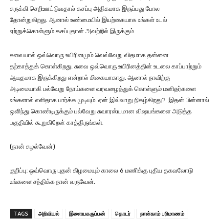
சுருக்கி செறிஊட்டுவதால் கசப்பு அதிகமாக இருப்பது போல
தோன்றுகிறது. ஆனால் உண்மையில் இயற்கையாக உங்கள் உடல்
ஏற்றுக்கொள்ளும் கசப்புதான் அவற்றில் இருக்கும்.
சுவையால் ஒவ்வொரு உயிரினமும் வெவ்வேறு விதமாக தன்னை
தற்காத்துக் கொள்கிறது. சுவை ஒவ்வொரு உயிரினத்தின் உடலை காப்பாற்றும்
ஆயுதமாக இருக்கிறது என்றால் மிகையாகாது. ஆனால் நாவிற்கு
அடிமையாகி பல்வேறு நோய்களை வரவழைத்துக் கொள்ளும் மனிதர்களை
உங்களால் எளிதாக பார்க்க முடியும். ஏன் இவ்வாறு நிகழ்கிறது? இதன் பின்னால்
ஒளிந்து கொண்டிருக்கும் பல்வேறு சுவாரஸ்யமான விஷயங்களை அடுத்த
பகுதியில் கூறுகிறேன் காத்திருங்கள்.
(நான் சுழல்வேன்)
குறிப்பு: ஒவ்வொரு புதன் கிழமையும் காலை 6 மணிக்கு புதிய தகவலோடு
உங்களை சந்திக்க நான் வருவேன்.
TAGS
அறிவியல்
இளையகருப்பன்
தொடர்
நான்காம் பரிமாணம்