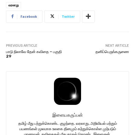
வரலாறு
Facebook
Twitter
PREVIOUS ARTICLE
NEXT ARTICLE
பாடு நிலாவே தேன் கவிதை – பகுதி
தனிப்பெருங்கருணை
29
இளையகருப்பன்
தமிழ் மீது பற்றுக்கொண்ட குழந்தை. வரலாறு, அறிவியல் மற்றும்
பயணங்கள் மூலமாக உலகை தினமும் கற்றுக்கொள்ள முற்படும்
மாணவன். கவிதைகள் மீது காதல் கொண்ட இளைஞன்.