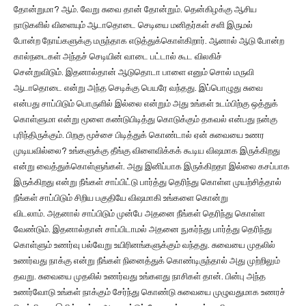
தோன்றுமா? ஆம். வேறு சுவை தான் தோன்றும். தென்கிழக்கு ஆசிய
நாடுகளில் விளையும் ஆடாதொடை செடியை மனிதர்கள் சளி இருமல்
போன்ற நோய்களுக்கு மருந்தாக எடுத்துக்கொள்கிறார். ஆனால் ஆடு போன்ற
கால்நடைகள் அந்தச் செடியின் வாடை பட்டால் கூட விலகிச்
சென்றுவிடும். இதனால்தான் ஆடுதொடா பாளை எனும் சொல் மருவி
ஆடாதொடை என்று அந்த செடிக்கு பெயரே வந்தது. இப்பொழுது சுவை
என்பது சாப்பிடும் பொருளில் இல்லை என்றும் அது உங்கள் உடம்பிற்கு ஒத்துக்
கொள்ளுமா என்று மூளை கண்டுபிடித்து கொடுக்கும் தகவல் என்பது நன்கு
புரிந்திருக்கும். பிறகு மூச்சை பிடித்துக் கொண்டால் ஏன் சுவையை உணர
முடியவில்லை? உங்களுக்கு தீங்கு விளைவிக்கக் கூடிய விஷமாக இருக்கிறது
என்று வைத்துக்கொள்ளுங்கள். அது இனிப்பாக இருக்கிறதா இல்லை கசப்பாக
இருக்கிறது என்று நீங்கள் சாப்பிட்டு பார்த்து தெரிந்து கொள்ள முயற்சித்தால்
நீங்கள் சாப்பிடும் சிறிய பகுதியே விஷமாகி உங்களை கொன்று
விடலாம். அதனால் சாப்பிடும் முன்பே அதனை நீங்கள் தெரிந்து கொள்ள
வேண்டும். இதனால்தான் சாப்பிடாமல் அதனை நுகர்ந்து பார்த்து தெரிந்து
கொள்ளும் உணர்வு பல்வேறு உயிரினங்களுக்கும் வந்தது. சுவையை முதலில்
உணர்வது நாக்கு என்று நீங்கள் நினைத்துக் கொண்டிருந்தால் அது முற்றிலும்
தவறு. சுவையை முதலில் உணர்வது உங்களது நாசிகள் தான். பின்பு அந்த
உணர்வோடு உங்கள் நாக்கும் சேர்ந்து கொண்டு சுவையை முழுவதுமாக உணரச்