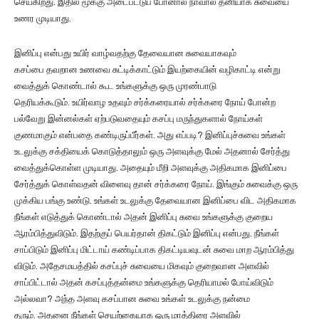
செய்கிறது. இதில் மூக்கு அடைபட்டுப் போனால் நாவால் தனியாக சுவையை
உணர முடியாது.
இனிப்பு என்பது உயிர் வாழ்வதற்கு தேவையான சுவையாகவும்
கசப்பை தவறான உணவை சுட்டிக்காட்டும் இயற்கையின் வழிகாட்டி என்று
வைத்துக் கொண்டால் கூட உங்களுக்கு ஒரு முரண்பாடு
தெரியக்கூடும். உயிர்வாழ உதவும் சர்க்கரையால் சர்க்கரை நோய் போன்ற
பல்வேறு இன்னல்கள் ஏற்படுவதையும் கசப்பு மருந்துகளால் நோய்கள்
குணமாகும் என்பதை கண்டிருப்பீர்கள். அது எப்படி? இனிப்புச்சுவை உங்கள்
உடலுக்கு சக்தியைக் கொடுத்தாலும் ஒரு அளவுக்கு மேல் அதனால் சேர்த்து
வைத்துக்கொள்ள முடியாது. அதையும் மீறி அளவுக்கு அதிகமாக இனிப்பை
சேர்த்துக் கொள்வதன் விளைவு தான் சர்க்கரை நோய். இங்கும் சுவைக்கு ஒரு
முக்கிய பங்கு உண்டு. உங்கள் உடலுக்கு தேவையான இனிப்பை விட அதிகமாக
நீங்கள் எடுத்துக் கொண்டால் அதன் இனிப்பு சுவை உங்களுக்கு குறைய
ஆரம்பித்துவிடும். இதற்குப் பெயர்தான் திகட்டும் இனிப்பு என்பது. நீங்கள்
சாப்பிடும் இனிப்பு மிட்டாய் கண்டிப்பாக திகட்டியவுடன் சுவை மாற ஆரம்பித்து
விடும். அதேசமயத்தில் கசப்புச் சுவையை மிகவும் குறைவான அளவில்
சாப்பிட்டால் அதன் கசப்புத்தன்மை உங்களுக்கு தெரியாமல் போய்விடும்
அல்லவா? அந்த அளவு கசப்பான சுவை உங்கள் உடலுக்கு நன்மை
தரும். அதனை நீங்கள் செயற்கையாக ஒரு மாத்திரை அளவில்