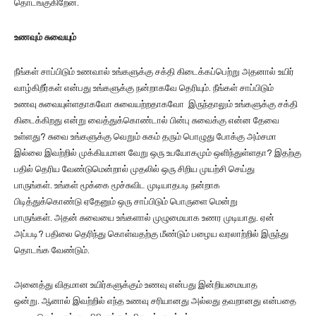
தொடங்குகிறேன்.
உணவும் சுவையும்
நீங்கள் சாப்பிடும் உணவால் உங்களுக்கு சக்தி கிடைக்கப்பெற்று அதனால் உயிர்
வாழ்கிறீர்கள் என்பது உங்களுக்கு நன்றாகவே தெரியும். நீங்கள் சாப்பிடும்
உணவு சுவையுள்ளதாகவோ சுவையற்றதாகவோ இருந்தாலும் உங்களுக்கு சக்தி
கிடைக்கிறது என்று வைத்துக்கொண்டால் பின்பு சுவைக்கு என்ன தேவை
உள்ளது? சுவை உங்களுக்கு வெறும் சுகம் தரும் பொழுது போக்கு அம்சமா
இல்லை இவற்றில் முக்கியமான வேறு ஒரு உபயோகமும் ஒளிந்துள்ளதா? இதற்கு
பதில் தெரிய வேண்டுமென்றால் முதலில் ஒரு சிறிய முயற்சி செய்து
பாருங்கள். உங்கள் மூக்கை மூச்சுவிட முடியாதபடி நன்றாக
பிடித்துக்கொண்டு ஏதேனும் ஒரு சாப்பிடும் பொருளை மென்று
பாருங்கள். அதன் சுவையை உங்களால் முழுமையாக உணர முடியாது. ஏன்
அப்படி? பதிலை தெரிந்து கொள்வதற்கு மீண்டும் பழைய வரலாற்றில் இருந்து
தொடங்க வேண்டும்.
அனைத்து விதமான உயிர்களுக்கும் உணவு என்பது இன்றியமையாத
ஒன்று. ஆனால் இவற்றில் எந்த உணவு சரியானது அல்லது தவறானது என்பதை