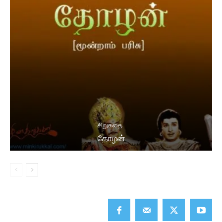
சிறுகதை
தோழன்