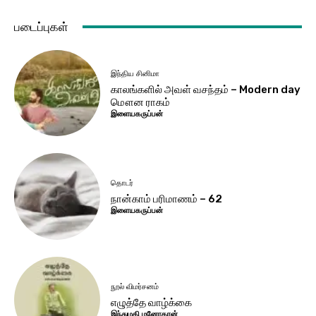
படைப்புகள்
இந்திய சினிமா
காலங்களில் அவள் வசந்தம் – Modern day
மௌன ராகம்
இளையகருப்பன்
தொடர்
நான்காம் பரிமாணம் – 62
இளையகருப்பன்
நூல் விமர்சனம்
எழுத்தே வாழ்க்கை
இந்துமதி மனோகரன்