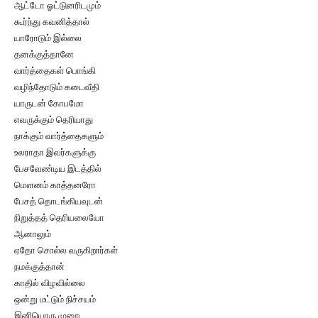
ஆட்டோ ஓட்டுனரிடமும்
கூர்ந்து கவனித்தால்
யாரோடும் இல்லை
தனக்குத்தானே
வார்த்தைகள் பொங்கி
வழிந்தோடும் கடைவீதி
யாருடன் கோபமோ
எவருக்கும் தெரியாது
நாக்கும் வார்த்தைகளும்
உலராதா இவர்களுக்கு
பேசவேண்டிய இடத்தில்
மௌனம் காத்தனரோ
பேசத் தொடங்கியவுடன்
நிறுத்தத் தெரியலையோ
ஆனாலும்
ஏதோ சொல்ல வருகிறார்கள்
நமக்குத்தான்
காதில் விழவில்லை
ஒன்று மட்டும் நிச்சயம்
இனியொரு முறை