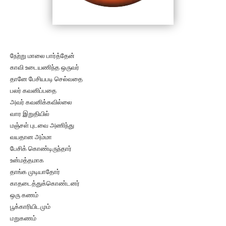
நேற்று மாலை பார்த்தேன்
காவி உடையணிந்த ஒருவர்
தானே பேசியபடி செல்வதை
பலர் கவனிப்பதை
அவர் கவனிக்கவில்லை
வார இறுதியில்
மஞ்சள் புடவை அணிந்து
வயதான அம்மா
பேசிக் கொண்டிருந்தார்
உன்மத்தமாக
தாங்க முடியாதோர்
காதடைத்துக்கொண்டனர்
ஒரு கணம்
பூக்காரியிடமும்
மறுகணம்