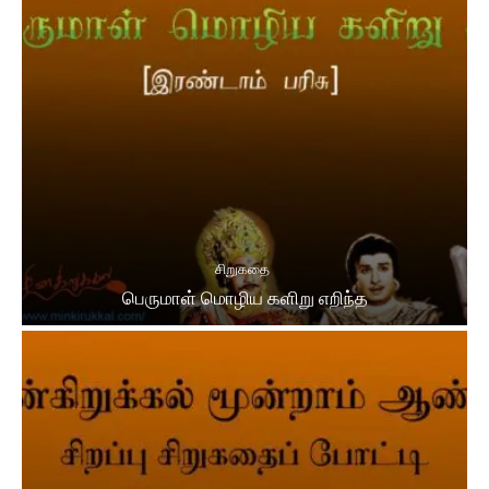
சிறுகதை
பெருமாள் மொழிய களிறு எறிந்த