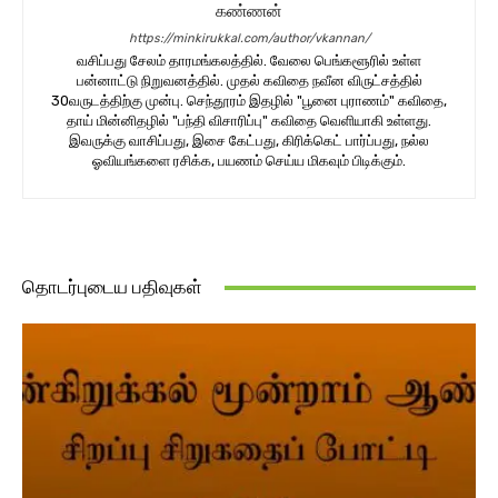
கண்ணன்
https://minkirukkal.com/author/vkannan/
வசிப்பது சேலம் தாரமங்கலத்தில். வேலை பெங்களூரில் உள்ள
பன்னாட்டு நிறுவனத்தில். முதல் கவிதை நவீன விருட்சத்தில்
30வருடத்திற்கு முன்பு. செந்தூரம் இதழில் "பூனை புராணம்" கவிதை,
தாய் மின்னிதழில் "பந்தி விசாரிப்பு" கவிதை வெளியாகி உள்ளது.
இவருக்கு வாசிப்பது, இசை கேட்பது, கிரிக்கெட் பார்ப்பது, நல்ல
ஓவியங்களை ரசிக்க, பயணம் செய்ய மிகவும் பிடிக்கும்.
தொடர்புடைய பதிவுகள்