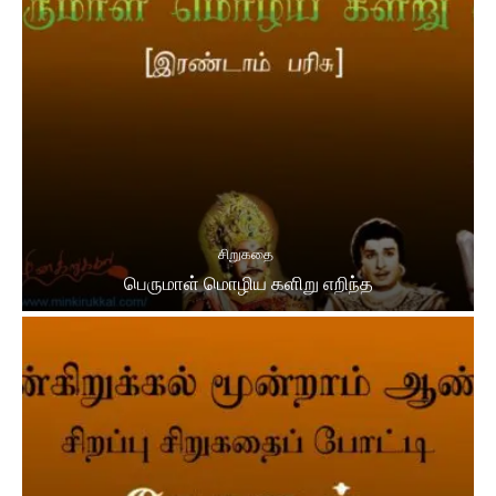
சிறுகதை
பெருமாள் மொழிய களிறு எறிந்த