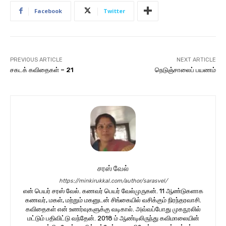
Facebook
Twitter
PREVIOUS ARTICLE
NEXT ARTICLE
சகடக் கவிதைகள் – 21
நெடுஞ்சாலைப் பயணம்
சரஸ் வேல்
https://minkirukkal.com/author/sarasvel/
என் பெயர் சரஸ் வேல். கணவர் பெயர் வேல்முருகன். 11 ஆண்டுகளாக
கணவர், மகள், மற்றும் மகனுடன் சிங்கையில் வசிக்கும் நிரந்தரவாசி.
கவிதைகள் என் உணர்வுகளுக்கு வடிகால். அவ்வப்போது முகநூலில்
மட்டும் பதிவிட்டு வந்தேன். 2018 ம் ஆண்டிலிருந்து கவிமாலையின்