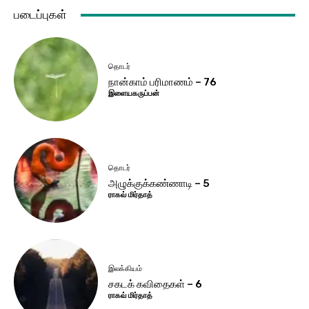
படைப்புகள்
தொடர்
நான்காம் பரிமாணம் – 76
இளையகருப்பன்
தொடர்
அழுக்குக்கண்ணாடி – 5
ராகவ் மிர்தாத்
இலக்கியம்
சகடக் கவிதைகள் – 6
ராகவ் மிர்தாத்