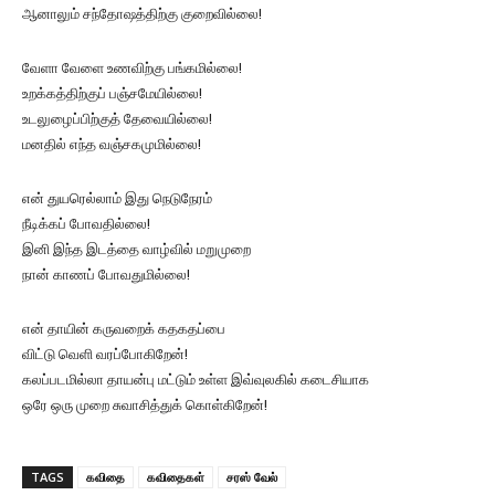
ஆனாலும் சந்தோஷத்திற்கு குறைவில்லை!
வேளா வேளை உணவிற்கு பங்கமில்லை!
உறக்கத்திற்குப் பஞ்சமேயில்லை!
உடலுழைப்பிற்குத் தேவையில்லை!
மனதில் எந்த வஞ்சகமுமில்லை!
என் துயரெல்லாம் இது நெடுநேரம்
நீடிக்கப் போவதில்லை!
இனி இந்த இடத்தை வாழ்வில் மறுமுறை
நான் காணப் போவதுமில்லை!
என் தாயின் கருவறைக் கதகதப்பை
விட்டு வெளி வரப்போகிறேன்!
கலப்படமில்லா தாயன்பு மட்டும் உள்ள இவ்வுலகில் கடைசியாக
ஒரே ஒரு முறை சுவாசித்துக் கொள்கிறேன்!
TAGS
கவிதை
கவிதைகள்
சரஸ் வேல்