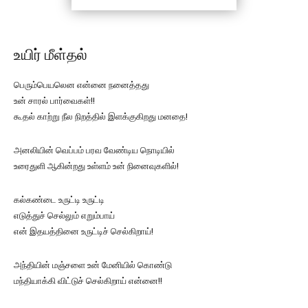
உயிர் மீள்தல்
பெரும்பெயலென என்னை நனைத்தது
உன் சாரல் பார்வைகள்!!
கூதல் காற்று நீல நிறத்தில் இளக்குகிறது மனதை!
அனலியின் வெப்பம் பரவ வேண்டிய நொடியில்
உரைதுளி ஆகின்றது உள்ளம் உன் நினைவுகளில்!
கல்கண்டை உருட்டி உருட்டி
எடுத்துச் செல்லும் எறும்பாய்
என் இதயத்தினை உருட்டிச் செல்கிறாய்!
அந்தியின் மஞ்சளை உன் மேனியில் கொண்டு
மந்தியாக்கி விட்டுச் செல்கிறாய் என்னை!!