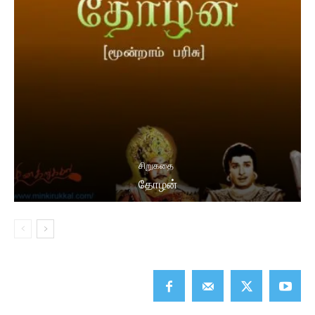
சிறுகதை
தோழன்