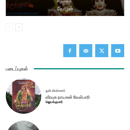
சிறுகதை
தோழன்
படைப்புகள்
நூல் விமர்சனம்
வீரயுக நாயகன் வேள்பாரி
ஜெயக்குமார்