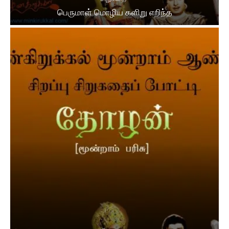
பெருமாள் மொழிய களிறு எறிந்த