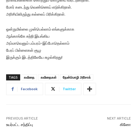
தானியங்களைக் கொத்தும் கோழியை விரட்டுகிறாள்.
மோர் கடைந்து வெண்ணெய் எடுக்கிறாள்.
அரிசியிலிருந்து கல்லைப் பிரிக்கிறாள்.
ஒன்றுமில்லை முன்பெல்லாம் எங்களுக்காக
ஆங்காங்கே சுற்றி இயங்கிய
அம்மாவெனும் பம்பரம்-இப்போதெல்லாம்
பேரப் பிள்ளைகள் சூழ
இருக்கும் இடத்திலேயே சுழல்கிறது!
TAGS
கவிதை
கவிதைகள்
தேன்மொழி அசோக்
Facebook
Twitter
PREVIOUS ARTICLE
NEXT ARTICLE
உயர்மட்ட சந்திப்பு
கினோ