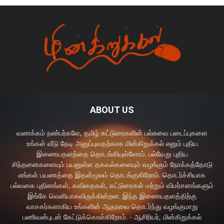
ABOUT US
வணக்கம் நண்பர்களே, தமிழ் கட்டுரைகளின் பல்சுவை படைப்புகளை
உங்கள் வீடு தேடி அனுப்புவதற்காக மின்கிறுக்கல் எனும் புதிய
இணையதளத்தை தொடங்கியுள்ளோம். பல்வேறு புதிய
சிந்தனைகளையும் பயனுள்ள தகவல்களையும் வழங்கும் நோக்கத்தோடு
எங்கள் பயணத்தை இதன்மூலம் தொடங்குகிறோம். தொடர்ச்சியாக
பல்வகை புதினங்கள், கவிதைகள், கட்டுரைகள் மற்றும் விமர்சனங்களும்
இங்கே வெளியாகவிருக்கின்றன. இந்த இணையதளத்திற்கு
வாசகர்களாகிய உங்களின் ஆதரவை தொடர்ந்து வழங்குமாறு
பணிவன்புடன் கேட்டுக்கொள்கிறோம். - ஆசிரியர், மின்கிறுக்கல்