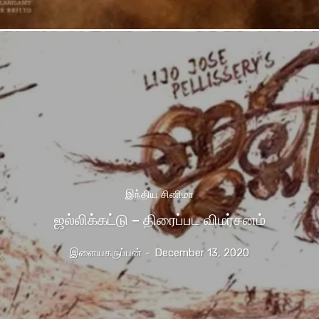
இந்திய சினிமா
ஜல்லிக்கட்டு – திரைப்பட விமர்சனம்
இளையகருப்பன்
-
December 13, 2020