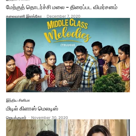
மேற்குத் தொடர்ச்சி மலை – திரைப்பட விமர்சனம்
கலைவாணி இளங்கோ
-
December 7, 2020
இந்திய சினிமா
மிடில் கிளாஸ் மெலடிஸ்
ஜெயக்குமார்
-
November 30, 2020