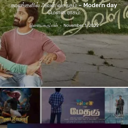
காலங்களில் அவள் வசந்தம் – Modern day
மௌன ராகம்
இளையகருப்பன்
-
November 1, 2022