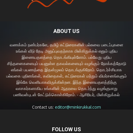
ABOUT US
வணக்கம் நண்பர்களே, தமிழ் கட்டுரைகளின் பல்சுவை படைப்புகளை
உங்கள் வீடு தேடி அனுப்புவதற்காக மின்கிறுக்கல் எனும் புதிய
இணையதளத்தை தொடங்கியுள்ளோம். பல்வேறு புதிய
சிந்தனைகளையும் பயனுள்ள தகவல்களையும் வழங்கும் நோக்கத்தோடு
எங்கள் பயணத்தை இதன்மூலம் தொடங்குகிறோம். தொடர்ச்சியாக
பல்வகை புதினங்கள், கவிதைகள், கட்டுரைகள் மற்றும் விமர்சனங்களும்
இங்கே வெளியாகவிருக்கின்றன. இந்த இணையதளத்திற்கு
வாசகர்களாகிய உங்களின் ஆதரவை தொடர்ந்து வழங்குமாறு
பணிவன்புடன் கேட்டுக்கொள்கிறோம். - ஆசிரியர், மின்கிறுக்கல்
Contact us:
editor@minkirukkal.com
FOLLOW US