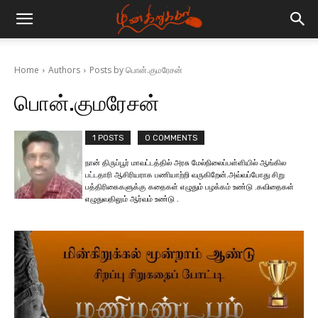
Home
Authors
Posts by பொன்.குமரேசன்
பொன்.குமரேசன்
1 POSTS
0 COMMENTS
நான் திருப்பூர் மாவட்டத்தில் அரசு மேல்நிலைப்பள்ளியில் ஆங்கில
பட்டதாரி ஆசிரியராக பணியாற்றி வருகிறேன்.அவ்வப்போது சிறு
பத்திரிகைகளுக்கு கதைகள் எழுதும் பழக்கம் உண்டு .கவிதைகள்
எழுதுவதிலும் ஆர்வம் உண்டு .