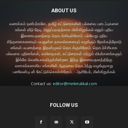
ABOUT US
வணக்கம் நண்பர்களே, தமிழ் கட்டுரைகளின் பல்சுவை படைப்புகளை
உங்கள் வீடு தேடி அனுப்புவதற்காக மின்கிறுக்கல் எனும் புதிய
இணையதளத்தை தொடங்கியுள்ளோம். பல்வேறு புதிய
சிந்தனைகளையும் பயனுள்ள தகவல்களையும் வழங்கும் நோக்கத்தோடு
எங்கள் பயணத்தை இதன்மூலம் தொடங்குகிறோம். தொடர்ச்சியாக
பல்வகை புதினங்கள், கவிதைகள், கட்டுரைகள் மற்றும் விமர்சனங்களும்
இங்கே வெளியாகவிருக்கின்றன. இந்த இணையதளத்திற்கு
வாசகர்களாகிய உங்களின் ஆதரவை தொடர்ந்து வழங்குமாறு
பணிவன்புடன் கேட்டுக்கொள்கிறோம். - ஆசிரியர், மின்கிறுக்கல்
Contact us:
editor@minkirukkal.com
FOLLOW US