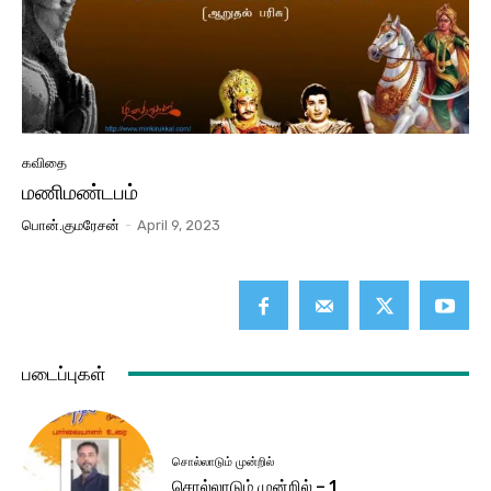
கவிதை
மணிமண்டபம்
பொன்.குமரேசன்
-
April 9, 2023
படைப்புகள்
சொல்லாடும் முன்றில்
சொல்லாடும் முன்றில் – 1