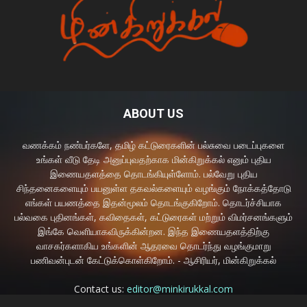
ABOUT US
வணக்கம் நண்பர்களே, தமிழ் கட்டுரைகளின் பல்சுவை படைப்புகளை
உங்கள் வீடு தேடி அனுப்புவதற்காக மின்கிறுக்கல் எனும் புதிய
இணையதளத்தை தொடங்கியுள்ளோம். பல்வேறு புதிய
சிந்தனைகளையும் பயனுள்ள தகவல்களையும் வழங்கும் நோக்கத்தோடு
எங்கள் பயணத்தை இதன்மூலம் தொடங்குகிறோம். தொடர்ச்சியாக
பல்வகை புதினங்கள், கவிதைகள், கட்டுரைகள் மற்றும் விமர்சனங்களும்
இங்கே வெளியாகவிருக்கின்றன. இந்த இணையதளத்திற்கு
வாசகர்களாகிய உங்களின் ஆதரவை தொடர்ந்து வழங்குமாறு
பணிவன்புடன் கேட்டுக்கொள்கிறோம். - ஆசிரியர், மின்கிறுக்கல்
Contact us:
editor@minkirukkal.com