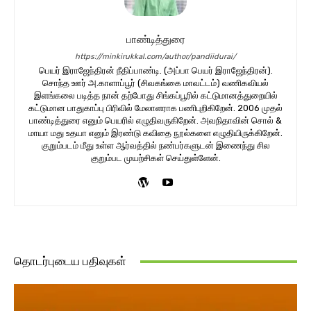
பாண்டித்துரை
https://minkirukkal.com/author/pandiidurai/
பெயர் இராஜேந்திரன் நீதிப்பாண்டி. (அப்பா பெயர் இராஜேந்திரன்).
சொந்த ஊர் அ.காளாப்பூர் (சிவகங்கை மாவட்டம்) வணிகவியல்
இளங்கலை படித்த நான் தற்போது சிங்கப்பூரில் கட்டுமானத்துறையில்
கட்டுமான பாதுகாப்பு பிரிவில் மேலாளராக பணிபுறிகிறேன். 2006 முதல்
பாண்டித்துரை எனும் பெயரில் எழுதிவருகிறேன். அவநிதாவின் சொல் &
மாயா மது உதயா எனும் இரண்டு கவிதை நூல்களை எழுதியிருக்கிறேன்.
குறும்படம் மீது உள்ள ஆர்வத்தில் நண்பர்களுடன் இணைந்து சில
குறும்பட முயற்சிகள் செய்துள்ளேன்.
தொடர்புடைய பதிவுகள்