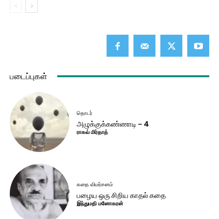
படைப்புகள்
தொடர்
அழுக்குக்கண்ணாடி – 4
ராகவ் மிர்தாத்
கதை விமர்சனம்
பழைய ஒரு சிறிய காதல் கதை
இந்துமதி மனோகரன்