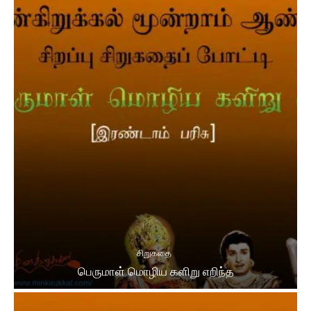
சிறுகதை
பெருமாள் மொழிய களிறு எறிந்த