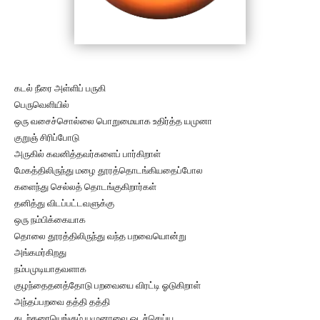
கடல் நீரை அள்ளிப் பருகி
பெருவெளியில்
ஒரு வசைச்சொல்லை பொறுமையாக உதிர்த்த யமுனா
குறுஞ் சிரிப்போடு
அருகில் கவனித்தவர்களைப் பார்கிறாள்
மேகத்திலிருந்து மழை தூரத்தொடங்கியதைப்போல
களைந்து செல்லத் தொடங்குகிறார்கள்
தனித்து விடப்பட்டவளுக்கு
ஒரு நம்பிக்கையாக
தொலை தூரத்திலிருந்து வந்த பறவையொன்று
அங்கமர்கிறது
நம்பமுடியாதவளாக
குழந்தைதனத்தோடு பறவையை விரட்டி ஓடுகிறாள்
அந்தப்பறவை தத்தி தத்தி
கடற்கரையெங்கும் யமுனாவை ஓடச்செய்ய