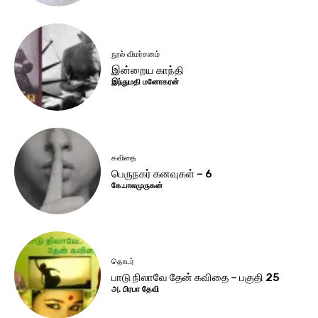
நூல் விமர்சனம்
இன்றைய காந்தி
இந்துமதி மனோகரன்
கவிதை
பெருநகர் கனவுகள் – 6
கே.பாலமுருகன்
தொடர்
பாடு நிலாவே தேன் கவிதை – பகுதி 25
அ. பிரபா தேவி