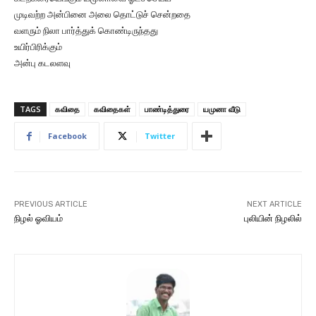
முடிவற்ற அன்பினை அலை தொட்டுச் சென்றதை
வளரும் நிலா பார்த்துக் கொண்டிருந்தது
உயிர்பிரிக்கும்
அன்பு கடலளவு
TAGS
கவிதை
கவிதைகள்
பாண்டித்துரை
யமுனா வீடு
Facebook
Twitter
PREVIOUS ARTICLE
NEXT ARTICLE
நிழல் ஓவியம்
புலியின் நிழலில்