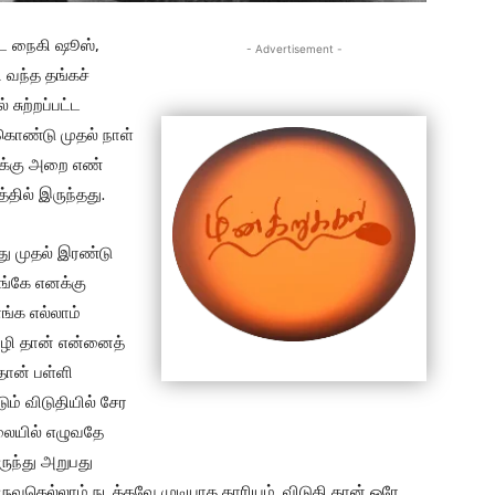
ட்ட நைகி ஷூஸ்,
- Advertisement -
 வந்த தங்கச்
 சுற்றப்பட்ட
ொண்டு முதல் நாள்
எனக்கு அறை எண்
த்தில் இருந்தது.
்து முதல் இரண்டு
ங்கே எனக்கு
ங்க எல்லாம்
ழி தான் என்னைத்
ுதான் பள்ளி
ும் விடுதியில் சேர
ாலையில் எழுவதே
ருந்து அறுபது
ருவதெல்லாம் நடக்கவே முடியாத காரியம். விடுதி தான் ஒரே