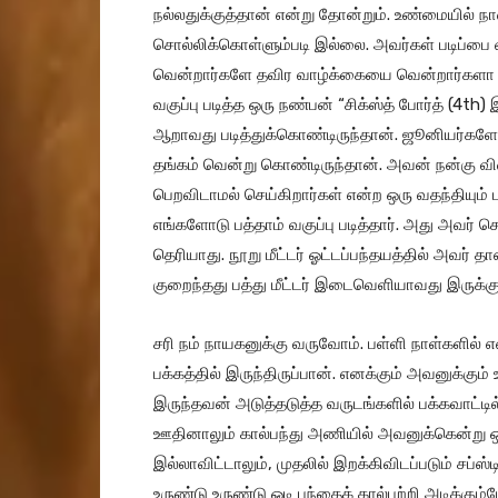
நல்லதுக்குத்தான் என்று தோன்றும். உண்மையில் நா
சொல்லிக்கொள்ளும்படி இல்லை. அவர்கள் படிப்பை
வென்றார்களே தவிர வாழ்க்கையை வென்றார்களா எ
வகுப்பு படித்த ஒரு நண்பன் “சிக்ஸ்த் போர்த் (4t
ஆறாவது படித்துக்கொண்டிருந்தான். ஜூனியர்களோ
தங்கம் வென்று கொண்டிருந்தான். அவன் நன்கு 
பெறவிடாமல் செய்கிறார்கள் என்ற ஒரு வதந்தியும் 
எங்களோடு பத்தாம் வகுப்பு படித்தார். அது அவர் 
தெரியாது. நூறு மீட்டர் ஓட்டப்பந்தயத்தில் அவர் 
குறைந்தது பத்து மீட்டர் இடைவெளியாவது இருக்க
சரி நம் நாயகனுக்கு வருவோம். பள்ளி நாள்களில்
பக்கத்தில் இருந்திருப்பான். எனக்கும் அவனுக்கும
இருந்தவன் அடுத்தடுத்த வருடங்களில் பக்கவாட்டி
ஊதினாலும் கால்பந்து அணியில் அவனுக்கென்று ஒ
இல்லாவிட்டாலும், முதலில் இறக்கிவிடப்படும் சப்ஸ்
உருண்டு உருண்டு ஓடி பந்தைக் கால்பற்றி அடிக்கு