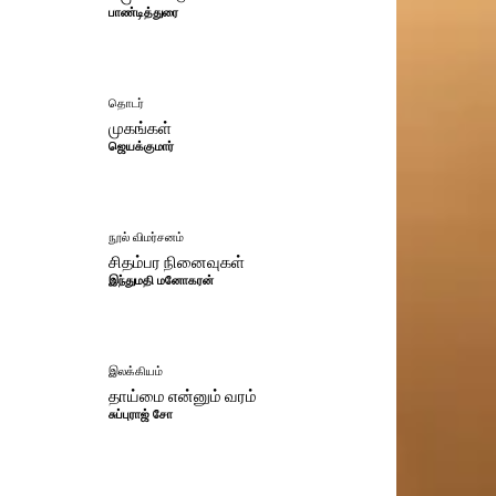
பாண்டித்துரை
தொடர்
முகங்கள்
ஜெயக்குமார்
நூல் விமர்சனம்
சிதம்பர நினைவுகள்
இந்துமதி மனோகரன்
இலக்கியம்
தாய்மை என்னும் வரம்
சுப்புராஜ் சோ