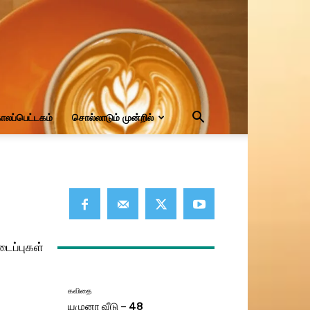
ாலப்பெட்டகம்
சொல்லாடும் முன்றில்
டைப்புகள்
கவிதை
யமுனா வீடு – 48