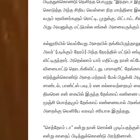
பிடித்துக்கொண்டு நெளிந்த பொழுது “இந்தாடா இத
கொடுத்த அந்த சிறிய வெள்ளை நிற மாத்திரை இன்
வரும் உறவினர்களும் ரொட்டி, முறுக்கு, மிட்டாய்
அது அவனுக்கு மட்டுமல்ல எங்கள் அனைவருக்கும் 
கல்லூரியில் வெவ்வேறு அறையில் தங்கியிருந்தாலு
அவர்’ (படிக்கும் நேரம்) அந்த நேரத்தில் மட்டும் எ
விட்டிருந்தார். அதெல்லாம் யார் மதிப்பது நான் 
விளையாட்டு தொடங்கிவிட்டது. பாராஷூட் தேங்க
எடுத்துக்கொண்டு அதை மற்றவர் மேல் பிதுக்கி அ
சாண்டல், பாண்ட்ஸ் பவுடர் என எல்லாவற்றையும்
திடீரென என் கையில் இருந்த தேங்காய் எண்ணை டப்
மூஞ்சி மொத்தமும் தேங்காய் எண்ணையால் அலங்கரிக
அறைக்கு வெளியே வரவும் சரியாக இருந்தது.
“செத்தோம் டா” என்று நான் சொல்லி முடிப்பதற்க
என்று காதைப் பிடித்துக்கொண்டு அரற்றினான்.