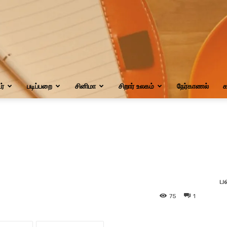
்
படிப்பறை
சினிமா
சிறார் உலகம்
நேர்காணல்
க
ப
75
1