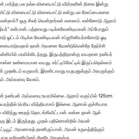
ன் பார்த்த பல நல்ல விளையாட்டு வீரர்களின் நிலை இன்று
 விட்டு விளையாட்டு விளையாட்டு என்று பல கோப்பைகளை
ன்றால்? ஒரு சிலர் வென்றார்கள் எனலாம். என்னோடு ஆறாம்
h) இயர்” என்பான். பத்தாவது படிக்கவேண்டியவன் அப்போதும்
டு ஓட்டம் பிடிக்க வேண்டியவன் சப்ஜூனியர்களோடு ஓடி
விளையாடுவதால் தான் அவனை வேண்டுமென்றே தேர்ச்சி
பள்ளியில் பரவிக்கிடந்தது. இருபத்திநான்கு வயதான நண்பர்
சொன்ன உண்மையான வயது. சர்ட்டிபிகேட்டில் இருப்பதெல்லாம்
தான் முதலிடம் வருவார். இரண்டாவது வருபனுக்கும் அவருக்கும்
ும். அவ்வளவு வேகம்.
 என் நண்பன் அவ்வளவு உயரமில்லை. ஆறாம் வகுப்பில் 125cm
் உயரத்தில் பெரிய வித்தியாசம் இல்லை. ஆனால் குச்சியாக
ல் விரிந்து ஊதத் தொடங்கிவிட்டான். என்ன தான் ஆள்
ரு இடம் இருந்தது. முதல் பதினொன்றில் அவன்
டிட்டியூட் அவனாகத் தானிருப்பான். அவன் உருவத்திற்கும்
ம்போது எதிரணியினர் சிலரே அவனுக்கு