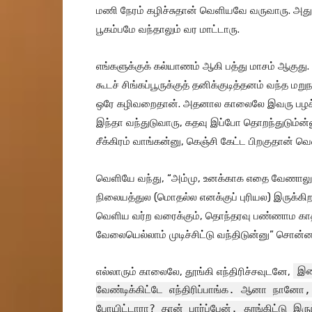
மணி நேரம் கழிச்சுதான் வெளியவே வருவாரு. அது
பூகம்பமே வந்தாலும் வர மாட்டாரு.
எங்களுக்குக் கல்யாணம் ஆகி பத்து மாசம் ஆகுது. மற
கூடச் சிங்கப்பூருக்குத் தனிக்குடித்தனம் வந்த மற
ஒரே கழிவறைதான். அதனால காலைலே இவரு பழக்கம் 
இந்தா வந்துடுவாரு, கதவு இப்போ தொறந்துடும்ன்னு
சீக்கிரம் வாங்கன்னு, கெஞ்சி கேட்ட பிறகுதான் வ
வெளியே வந்து, “அம்மு, உனக்காக எதை வேணாலும் 
நிலையத்துல (மொதல்ல எனக்குப் புரியல) இருக்கிற
வெளிய வர்ற வரைக்கும், தொந்தரவு பண்ணாம காத
வேலையெல்லாம் முடிச்சிட்டு வந்திடுன்னு” சொன்ன
இற
எல்லாரும் காலைலே, தூங்கி எந்திரிச்சவுடனே,
வேண்டிக்கிட்டே எந்திரிப்பாங்க. ஆனா நானோ, 
போயிட்டாரா? தான் பார்ப்பேன். தூங்கிட்டு இர