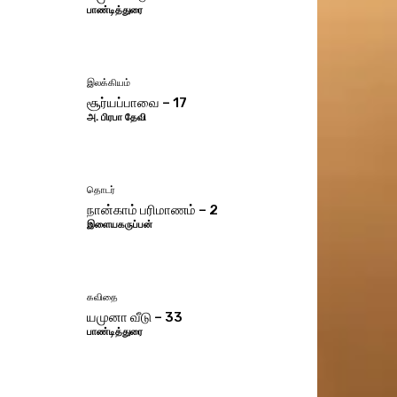
பாண்டித்துரை
இலக்கியம்
சூர்யப்பாவை – 17
அ. பிரபா தேவி
தொடர்
நான்காம் பரிமாணம் – 2
இளையகருப்பன்
கவிதை
யமுனா வீடு – 33
பாண்டித்துரை