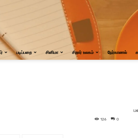
்
படிப்பறை
சினிமா
சிறார் உலகம்
நேர்காணல்
க
ப
126
0