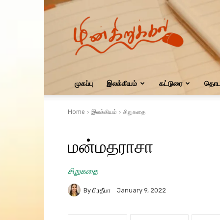
மின்கிறுக்கல்
முகப்பு
இலக்கியம்
கட்டுரை
தொடர
Home
இலக்கியம்
சிறுகதை
மன்மதராசா
சிறுகதை
By
பிரதீபா
January 9, 2022