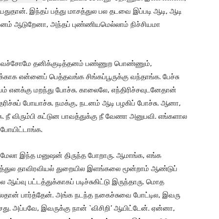
யதுதான். இந்தப் பத்து மாசத்துல பல தடவை இப்படி ஆடி, ஆடி
 நடனம் ஆடுறேனா, அந்தப் புண்ணியமெல்லாம் நிச்சியமா
ி வச்சோமே தனிக்குடித்தனம் பண்ணுற பொண்ணும்,
ுக்காக என்னைப் பெத்தவங்க சிங்கப்பூருக்கு வந்தாங்க. பேச்சு
ம் எனக்கு மறந்து போச்சு. காலைலே, எந்திரிச்சவுடனேதான்
தரிச்சுப் போயாச்சு. நமக்கு, நடனம் ஆடி பழகிப் போச்சு. ஆனா,
 நீ விரும்பி கட்டுன பாவத்துக்கு நீ வேணா அனுபவி. எங்களால
 போயிட்டாங்க.
ிமேலா இந்த மனுஷன் திருந்த போறாரு. ஆமாங்க, எங்க
த்துல தாவிரவியல் துறையில இளங்கலை மூன்றாம் ஆண்டுப்
 ஆய்வு பட்டத்துக்காகப் படிச்சுகிட்டு இருந்தாரு. மொத
தான் பார்த்தேன். அங்க நடந்த நகைச்சுவை போட்டில, இவரு
. அப்பவே, இவருக்கு நான் `விசிறி’ ஆயிட்டேன். ஏன்னா,