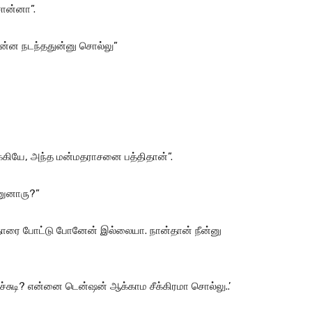
சொன்னா”.
என்ன நடந்ததுன்னு சொல்லு”
ு இருக்கியே, அந்த மன்மதராசனை பத்திதான்”.
ணுனாரு?”
தாரை போட்டு போனேன் இல்லையா. நான்தான் நீன்னு
்சுடி? என்னை டென்ஷன் ஆக்காம சீக்கிரமா சொல்லு..’