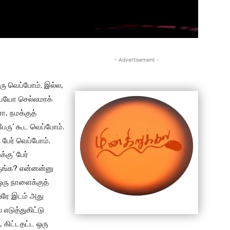
- Advertisement -
ரு வெப்போம். இல்ல,
யையோ செல்லமாக்
ா, நமக்குத்
பேரு’ கூட வெப்போம்.
் பேர் வெப்போம்.
கு’ பேர்
ருங்க? என்னன்னு
ஒரு நாளைக்குத்
 ஒரே இடம் அது
எடுத்துகிட்டு
, கிட்டதட்ட ஒரு