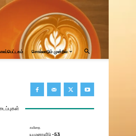
ாலப்பெட்டகம்
சொல்லாடும் முன்றில்
டைப்புகள்
கவிதை
யமுனாவீடு -53