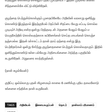
எடுத்துக் கொண்டு செல்லும் புதிய முயற்சியா? இதன் முடிவை உங்கள்
சிந்தனைக்கே விட்டு விடுகிறேன்.
குழந்தை பெற்றுக்கொள்ளும் முறையிலேயே அறிவின் வரலாறு ஒளிந்து
கொண்டு இருந்தால் இதற்குமேல் பிறப்பின் சிறப்பை வேறு எப்படி சொல்ல
முடியும்! அறிவு என்ற ஒன்று பிறந்தவுடன் அதனை மேலும் மேலும் ம
மெருகேற்றிக் கொள்வதற்காக உயிரினங்கள் செய்த மாயங்கள் கொஞ்ச
நஞ்சமல்ல. இதன் உச்சகட்டம் தான் தாய் தந்தை என்று இரு
பெற்றோர்கள் ஒன்று சேர்ந்து குழந்தைகளை பெற்றுக் கொள்வதாகும். இதில்
ஒளிந்துகொண்டு உள்ள பல்வேறு அதிசயங்களை அடுத்த பகுதியில்
கூறுகிறேன். அதுவரை காத்திருங்கள்.
(நான் சுழல்வேன்)
குறிப்பு: ஒவ்வொரு புதன் கிழமையும் காலை 6 மணிக்கு புதிய தகவலோடு
உங்களை சந்திக்க நான் வருவேன்.
TAGS
அறிவியல்
இளையகருப்பன்
தொடர்
நான்காம் பரிமாணம்
வரலாறு