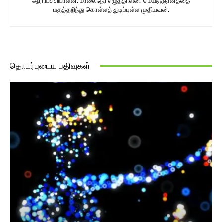
ஆராய்ச்சியாளன், மாலைநேர எழுத்தாளன். மெய்ஞ்ஞானத்தை
பகுத்தறிந்து கொள்ளத் துடிப்புள்ள முதியவன்.
தொடர்புடைய பதிவுகள்