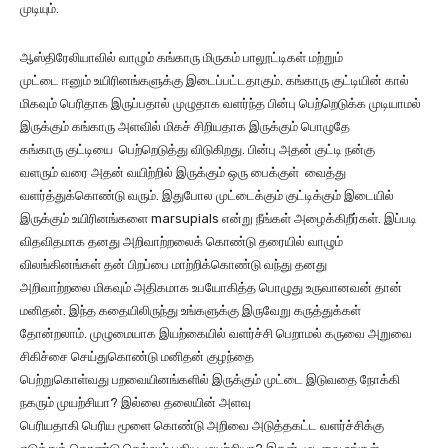
முடியும்.
ஆஸ்திரேலியாவில் வாழும் கங்காரு மிருகம் பாலூட்டிகள் மற்றும்
முட்டை ஈனும் உயிரினங்களுக்கு இடைப்பட்டதாகும். கங்காரு குட்டியின் கால்
மிகவும் பெரிதாக இருப்பதால் முழுதாக வளர்ந்த பின்பு பெற்றெடுக்க முடியாமல்
இருக்கும் கங்காரு அளவில் மிகச் சிறியதாக இருக்கும் பொழுதே
கங்காரு குட்டியை பெற்றெடுத்து விடுகிறது. பின்பு அதன் குட்டி நன்கு
வளரும் வரை அதன் வயிற்றில் இருக்கும் ஒரு பைக்குள் வைத்து
வளர்த்துக்கொண்டு வரும். இதுபோல முட்டைக்கும் குட்டிக்கும் இடையில்
இருக்கும் உயிரினங்களை marsupials என்று நீங்கள் அழைக்கிறீர்கள். இப்படி
விதவிதமாக தனது அறிவாற்றலைக் கொண்டு தரையில் வாழும்
விலங்கினங்கள் தன் பிறப்பை மாற்றிக்கொண்டு வந்து தனது
அறிவாற்றலை மிகவும் அதிகமாக உபயோகித்த பொழுது உருவானவன் தான்
மனிதன். இந்த கதையிலிருந்து உங்களுக்கு இருவேறு கருத்துக்கள்
தோன்றலாம். முழுமையாக இயற்கையில் வளர்ச்சி பெறாமல் கருவை அறுவை
சிகிச்சை செய்துகொண்டு மனிதன் குழந்தை
பெற்றுகொள்வது பறவையினங்களில் இருக்கும் முட்டை இடுவதை நோக்கி
நகரும் முயற்சியா? இல்லை தலையின் அளவு
பெரியதாகி பெரிய மூளை கொண்டு அறிவை அடுத்தகட்ட வளர்ச்சிக்கு