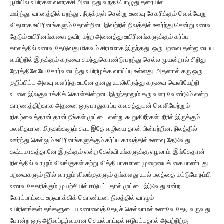
பூமியில் உயிர்கள் வளர்ச்சி அடைந்து வந்த பொழுது தரையில்
ஊர்ந்து, வானத்தில் பறந்து , நீருக்குள் சென்று உணவு சேகரிக்கும் வெவ்வேறு
விதமாக உயிரினங்களும் தோன்றின. இவற்றில் நிலத்தில் ஊர்ந்து சென்று உணவு
தேடும் உயிரினங்களை தவிர மற்ற அனைத்து உயிரினங்களுக்கும் கர்ப்ப
காலத்தில் உணவு தேடுவது மிகவும் சிரமமாக இருந்தது. ஒரு பறவை தன்னுடைய
வயிற்றில் இருக்கும் கருவை சுமந்துகொண்டு பறந்து செல்ல முயன்றால் சிறிது
நேரத்திலேயே சோர்வடைந்து உயிரிழக்க வாய்ப்பு உள்ளது. அதனால் கரு ஒரு
குறிப்பிட்ட அளவு வளர்ந்த உடனே தனது உடலிலிருந்து கருவை வெளியேற்றி
உடலை இலகுவாக்கிக் கொள்கின்றன. இருந்தாலும் கரு வளர வேண்டும் என்ற
காரணத்திற்காக அதனை ஒரு பாதுகாப்பு கவசத்துடன் வெளியேற்றும்
நிகழ்வைத்தான் தான் நீங்கள் முட்டை என்று கூறுகிறீர்கள். நீரில் இருக்கும்
பலவிதமான மிருகங்களும் கூட இதே வழியை தான் பின்பற்றின. நிலத்தில்
ஊர்ந்து செல்லும் உயிரினங்களுக்கும் கர்ப்ப காலத்தில் உணவு தேடுவது
கஷ்டமாகத்தானே இருக்கும் என்ற கேள்வி உங்களுக்கு எழலாம். இங்கேதான்
நிலத்தில் வாழும் விலங்குகள் சற்று வித்தியாசமான முறையைக் கையாண்டது.
பறவைகளும் நீரில் வாழும் விலங்குகளும் தங்களது உடல் பலத்தை மட்டுமே நம்பி
உணவு சேகரிக்கும் முயற்சியில் ஈடுபட்டதால் முட்டை இடுவது என்ற
கோட்பாட்டை உருவாக்கிக் கொண்டன. நிலத்தில் வாழும்
உயிரினங்கள் தங்களுடைய உணவைத் தேடிச் செல்லாமல் உணவே தேடி வருவது
போன்ற ஒரு அறிவுப்பூர்வமான செயல்பாட்டில் ஈடுபட்டதால் அவற்றிற்கு