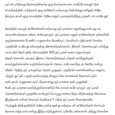
முட்டையிடுவது தேவையில்லாத ஒரு செய்கையாக மாறிப்போனது! ஆக
மொத்தத்தில் பார்த்தால் ஒரு உயிரினம் எவ்வாறு பிறக்கிறது என்னும் சிறிய
நிகழ்வு தான் ஒரு காலத்தில் அறிவு எனும் மூலதனத்திற்கு முதலீடாக மாறியது!
நிலத்தில் வாழும் உயிரினங்கள் எவ்வாறு குட்டிகளை ஈனுகிறது என்பது பல
சுவாரசியங்களை உள்ளடக்கியதாகும். குட்டிகளை ஈனும் உயிரினங்கள் தங்களின்
குழந்தைகளை பேணிப் பாதுகாக்க வேண்டிய அவசியம் பற்றி நான் சென்ற
பகுதியில் கூறியது உங்களுக்கு நினைவிருக்கலாம். நீங்கள் அனைவரும் பார்த்து
பயப்படும் தேள் ஒரே பிரசவத்தில் 100 குட்டிகள் வரை உருவாக்கும்
திறன் கொண்டதாகும். இவை அனைத்தையும் அதன் வயிற்றுக்குள்
வைத்துக்கொள்ள வழியில்லாததால் அவை பாதி வளர்ந்த உடனேயே ஈன்று
விடும். பிறந்த குட்டிகளுக்கு அதன் முதுகுப் பகுதியில் வளரவேண்டிய எலும்பு
மற்றும் ஓட்டுப் பகுதி வளர்வதற்கு மேலும் சில காலங்கள் தேவைப்படும்
என்பதால் அதுவரை தாய் தேளானது குட்டிகளை தன் முதுகின்
மேல் குட்டிகளை வளர்த்துக்கொண்டு சில காலம் உயிர் வாழும். குட்டிகள்
அனைத்தையும் முதுகில் சுமக்கும் பொழுது உணவு தேடி விடுவதற்கு சிரமமாக
இருந்தால் என்ன செய்யும் தெரியுமா? அந்த குட்டிகள் சிலவற்றையே
பிடித்துத் தின்றுவிடும்! அறிவு என்ற ஒன்று வந்தவுடன் உயிரினங்கள் செய்யும்
வேலை எந்த ரகம் என்று இந்த எடுத்துக்காட்டிலேயே உங்களால் புரிந்து கொள்ள