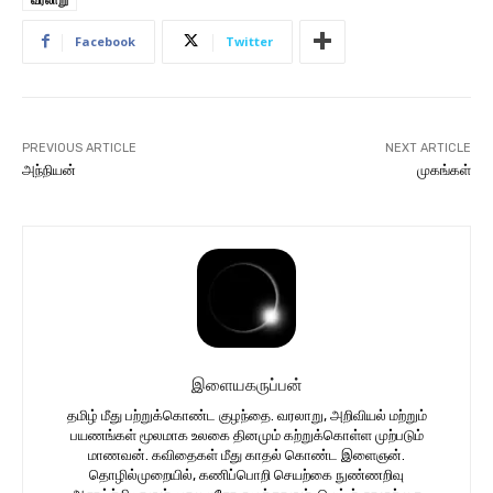
Facebook
Twitter
PREVIOUS ARTICLE
NEXT ARTICLE
அந்நியன்
முகங்கள்
இளையகருப்பன்
தமிழ் மீது பற்றுக்கொண்ட குழந்தை. வரலாறு, அறிவியல் மற்றும்
பயணங்கள் மூலமாக உலகை தினமும் கற்றுக்கொள்ள முற்படும்
மாணவன். கவிதைகள் மீது காதல் கொண்ட இளைஞன்.
தொழில்முறையில், கணிப்பொறி செயற்கை நுண்ணறிவு