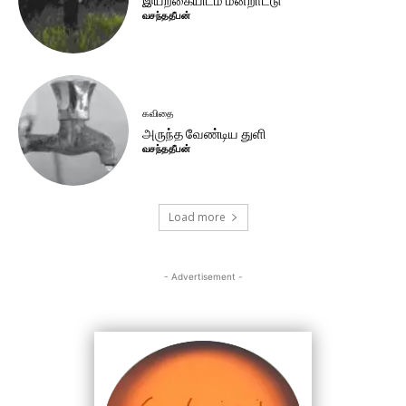
இயற்கையிடம் மன்றாட்டு
வசந்ததீபன்
கவிதை
அருந்த வேண்டிய துளி
வசந்ததீபன்
Load more
- Advertisement -