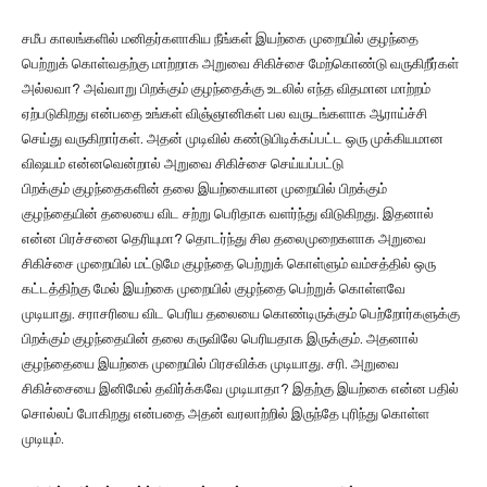
சமீப காலங்களில் மனிதர்களாகிய நீங்கள் இயற்கை முறையில் குழந்தை
பெற்றுக் கொள்வதற்கு மாற்றாக அறுவை சிகிச்சை மேற்கொண்டு வருகிறீர்கள்
அல்லவா? அவ்வாறு பிறக்கும் குழந்தைக்கு உடலில் எந்த விதமான மாற்றம்
ஏற்படுகிறது என்பதை உங்கள் விஞ்ஞானிகள் பல வருடங்களாக ஆராய்ச்சி
செய்து வருகிறார்கள். அதன் முடிவில் கண்டுபிடிக்கப்பட்ட ஒரு முக்கியமான
விஷயம் என்னவென்றால் அறுவை சிகிச்சை செய்யப்பட்டு
பிறக்கும் குழந்தைகளின் தலை இயற்கையான முறையில் பிறக்கும்
குழந்தையின் தலையை விட சற்று பெரிதாக வளர்ந்து விடுகிறது. இதனால்
என்ன பிரச்சனை தெரியுமா? தொடர்ந்து சில தலைமுறைகளாக அறுவை
சிகிச்சை முறையில் மட்டுமே குழந்தை பெற்றுக் கொள்ளும் வம்சத்தில் ஒரு
கட்டத்திற்கு மேல் இயற்கை முறையில் குழந்தை பெற்றுக் கொள்ளவே
முடியாது. சராசரியை விட பெரிய தலையை கொண்டிருக்கும் பெற்றோர்களுக்கு
பிறக்கும் குழந்தையின் தலை கருவிலே பெரியதாக இருக்கும். அதனால்
குழந்தையை இயற்கை முறையில் பிரசவிக்க முடியாது. சரி. அறுவை
சிகிச்சையை இனிமேல் தவிர்க்கவே முடியாதா? இதற்கு இயற்கை என்ன பதில்
சொல்லப் போகிறது என்பதை அதன் வரலாற்றில் இருந்தே புரிந்து கொள்ள
முடியும்.