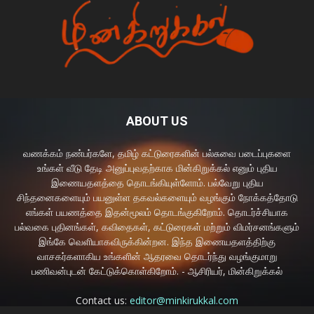
ABOUT US
வணக்கம் நண்பர்களே, தமிழ் கட்டுரைகளின் பல்சுவை படைப்புகளை
உங்கள் வீடு தேடி அனுப்புவதற்காக மின்கிறுக்கல் எனும் புதிய
இணையதளத்தை தொடங்கியுள்ளோம். பல்வேறு புதிய
சிந்தனைகளையும் பயனுள்ள தகவல்களையும் வழங்கும் நோக்கத்தோடு
எங்கள் பயணத்தை இதன்மூலம் தொடங்குகிறோம். தொடர்ச்சியாக
பல்வகை புதினங்கள், கவிதைகள், கட்டுரைகள் மற்றும் விமர்சனங்களும்
இங்கே வெளியாகவிருக்கின்றன. இந்த இணையதளத்திற்கு
வாசகர்களாகிய உங்களின் ஆதரவை தொடர்ந்து வழங்குமாறு
பணிவன்புடன் கேட்டுக்கொள்கிறோம். - ஆசிரியர், மின்கிறுக்கல்
Contact us:
editor@minkirukkal.com