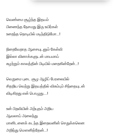
வெண்மை சூழ்ந்த இதயம்
பிணைந்த நேசமது இரு உயிர்கள்
உறைந்த நொடியில் மடிந்திடுமோ…!
நிறைவேறாத ஆசையுடனும் கேள்வி
இல்லா வினாக்களுடன் மாயமாய்
சுழற்றும் காலத்தின் பிடியில் மறைகின்றேன்…!
வெறுமை புடை சூழ ஆழிப் பேரலையில்
சிதறிய வெற்று இதயத்தில் விசும்பும் சிந்தையுடன்
விடிகிறது என் பொழுது….!
உன் பிறவியின் அற்புதம் அறிய
ஆவலாய் அலைந்து
மானிடனைக் கடந்த இறைவனின் செதுக்கலென
அறிந்து மௌனித்தேன்…!