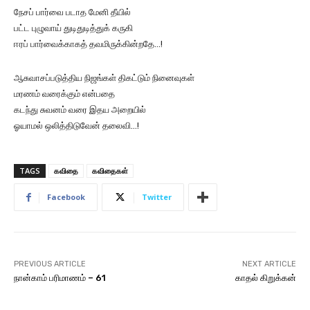
நேசப் பார்வை படாத மேனி தீயில்
பட்ட புழுவாய் துடிதுடித்துக் கருகி
ஈரப் பார்வைக்காகத் தவமிருக்கின்றதே…!
ஆசுவாசப்படுத்திய நிஜங்கள் திகட்டும் நினைவுகள்
மரணம் வரைக்கும் என்பதை
கடந்து சுவனம் வரை இதய அறையில்
ஓயாமல் ஒலித்திடுவேன் தலைவி…!
TAGS
கவிதை
கவிதைகள்
Facebook
Twitter
PREVIOUS ARTICLE
NEXT ARTICLE
நான்காம் பரிமாணம் – 61
காதல் கிறுக்கன்