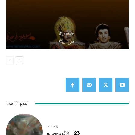
சிறுகதை
தோழன்
படைப்புகள்
கவிதை
யமுனா வீடு – 23