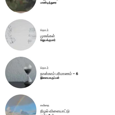
பாண்டித்துரை
தொடர்
முகங்கள்
ஜெயக்குமார்
தொடர்
நான்காம் பரிமாணம் – 6
இளையகருப்பன்
கவிதை
நிழல் விளையாட்டு