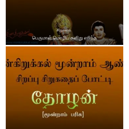
சிறுகதை
பெருமாள் மொழிய களிறு எறிந்த