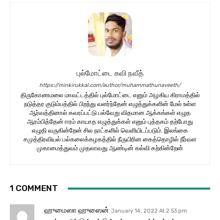
புல்மோட்டை கவி நவீத்
https://minkirukkal.com/author/muhammathunaveeth/
திருகோணமலை மாவட்டத்தில் புல்மோட்டை எனும் அழகிய கிராமத்தில்
நடுத்தர குடும்பத்தில் பிறந்து வளர்ந்தேன் எழுத்துக்களின் மேல் உள்ள
ஆர்வத்தினால் கவரப்பட்டு பல்வேறு விதமான ஆக்கங்கள் எழுத
ஆரம்பித்தேன் ஈரம் காயாத எழுத்துக்கள் எனும் புத்தகம் தற்போது
எழுதி வருகின்றேன் சில நாட்களில் வெளியிடப்படும். இலங்கை
சமுத்திரவியல் பல்கலைக்கழகத்தில் நீருயிரின கைத்தொழில் நீர்வள
முகாமைத்துவம் முதலாவது ஆண்டின் கல்வி கற்கின்றேன்
1 COMMENT
ஹுமைஸா ஹுஸைன்
January 14, 2022 At 2:53 pm