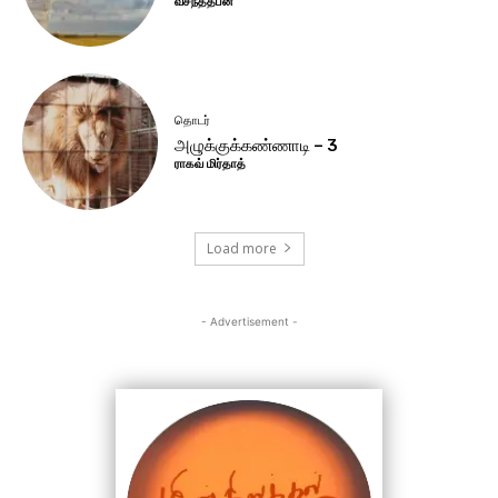
வசந்ததீபன்
தொடர்
அழுக்குக்கண்ணாடி – 3
ராகவ் மிர்தாத்
Load more
- Advertisement -