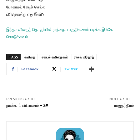
போதாமல் தேடிச் செல்ல
பிரிதொன்று ஏது இனி?
இந்த கவிதைத் தொகுப்பின் முந்தைய பகுதிகளைப் படிக்க இங்கே
சொடுக்கவும்
TAGS
கவிதை
சகடக் கவிதைகள்
ராகவ் மிர்தாத்
Facebook
Twitter
PREVIOUS ARTICLE
NEXT ARTICLE
நான்காம் பரிமாணம் – 39
ராஜதந்திரம்