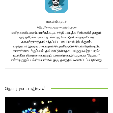
ராகவ் மிர்தாத்
http://www.rakavmirdath.com
மனித உளவியலையே மாற்றக்கூடிய சக்தி படைத்த சினிமாவில் தானும்
ஒரு தவிர்க்க முடியாத பங்காற்ற வேண்டுமென்ற தணியாத
கலைத்தாகத்தால் உந்தப்பட்ட படைப்பாளி, இயக்குனர்,
எழுத்தாளர்.இவரது படைப்புகள் வெகுவிரைவில் வெள்ளித்திரையில்
காணக்கிடைக்கும் என்பதில் மகிழ்ச்சி.தேசிய விருது பெற்ற “பாரம்"
படத்தின் திரைக்கதை மற்றும் வசனகர்த்தா.இவருடைய “மிருணா”
என்கிற குறும்படம் ரீகல்டாக்கீஸ் ஓடிடி தளத்தில் வெளியிடப்பட்டுள்ளது.
தொடர்புடைய பதிவுகள்