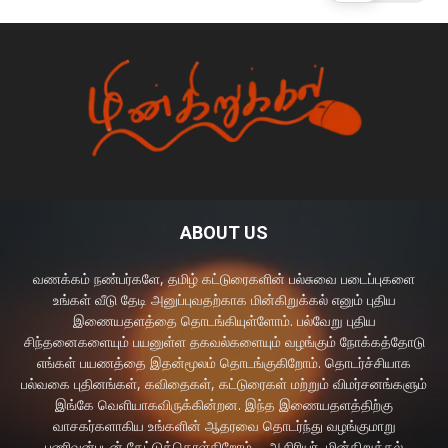
ABOUT US
வணக்கம் நண்பர்களே, தமிழ் கட்டுரைகளின் பல்சுவை படைப்புகளை
உங்கள் வீடு தேடி அனுப்புவதற்காக மின்கிறுக்கல் எனும் புதிய
இணையதளத்தை தொடங்கியுள்ளோம். பல்வேறு புதிய
சிந்தனைகளையும் பயனுள்ள தகவல்களையும் வழங்கும் நோக்கத்தோடு
எங்கள் பயணத்தை இதன்மூலம் தொடங்குகிறோம். தொடர்ச்சியாக
பல்வகை புதினங்கள், கவிதைகள், கட்டுரைகள் மற்றும் விமர்சனங்களும்
இங்கே வெளியாகவிருக்கின்றன. இந்த இணையதளத்திற்கு
வாசகர்களாகிய உங்களின் ஆதரவை தொடர்ந்து வழங்குமாறு
பணிவன்புடன் கேட்டுக்கொள்கிறோம். - ஆசிரியர், மின்கிறுக்கல்