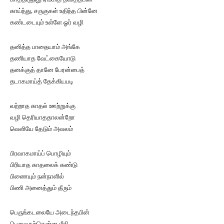
காய்ந்து, சருகுகள் உதிந்த பின்னே
கண்டடையும் உள்ளே ஓர் வழி
தனித்த பாதையாம் அங்கே
தணியாத வேட்கையோடு
தனக்குத் தானே பேரன்பைத்
தடாகமாய்த் தேக்கியபடி
வற்றாத காதல் ஊற்றுக்கு
வழி தெரியாததாலன்றோ
வெளியே தேடும் அவலம்
பிரவாகமாய்ப் பொழியும்
பிரியாத காதலைக் கண்டு
பிணையும் நன்நாளில்
பிணி அனைத்தும் தீரும்
பெருங்கடலையே அடைந்தபின்
பெறுவதற்கென்ன மீதி….