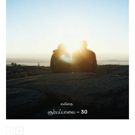
கவிதை
சூர்யப்பாவை – 30