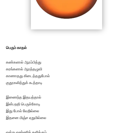
பெரும் காதல்
கண்களால் ஆரம்பித்து
கரங்களால் ஆரத்தழுவி
காணாதது கிடைத்ததுபோல்
குதூகலித்துக் கூத்தாடி
இணைந்த இதயத்தால்
இன்பநதி பெருக்கோடி
இது போல் வேறில்லை
இதனை மிஞ்ச ஏதுமில்லை
என்று எண்ணிக் களிக்கும்