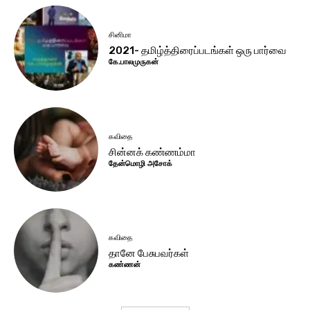
சினிமா
2021- தமிழ்த்திரைப்படங்கள் ஒரு பார்வை
கே.பாலமுருகன்
கவிதை
சின்னக் கண்ணம்மா
தேன்மொழி அசோக்
கவிதை
தானே பேசுபவர்கள்
கண்ணன்