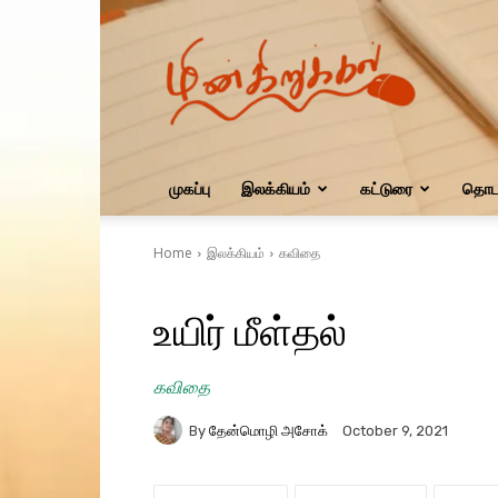
மின்கிறுக்கல்
முகப்பு
இலக்கியம்
கட்டுரை
தொடர
Home
இலக்கியம்
கவிதை
உயிர் மீள்தல்
கவிதை
By
தேன்மொழி அசோக்
October 9, 2021