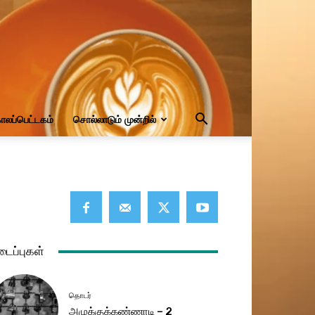
ாலப்பெட்டகம்
சொல்லாடும் முன்றில்
டைப்புகள்
தொடர்
அழுக்குக்கண்ணாடி – 2