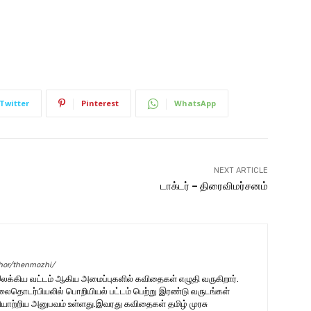
Twitter
Pinterest
WhatsApp
NEXT ARTICLE
டாக்டர் – திரைவிமர்சனம்
thor/thenmozhi/
க்கிய வட்டம் ஆகிய அமைப்புகளில் கவிதைகள் எழுதி வருகிறார்.
ைதொடர்பியலில் பொறியியல் பட்டம் பெற்று இரண்டு வருடங்கள்
யாற்றிய அனுபவம் உள்ளது.இவரது கவிதைகள் தமிழ் முரசு