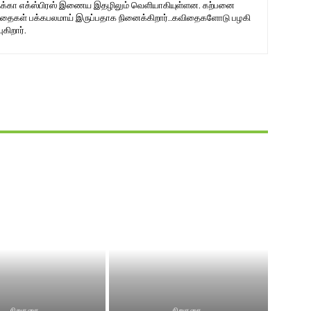
தேக்கா எக்ஸ்பிரஸ் இணைய இதழிலும் வெளியாகியுள்ளன. கற்பனை
கவிதைகள் பக்கபலமாய் இருப்பதாக நினைக்கிறார்..கவிதைகளோடு பழகி
கிறார்.
சிறுகதை
சிறுகதை