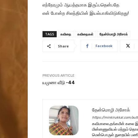
எந்நேரமும் ஆயத்தமாக இருப்பதென்பதே
என் போன்ற சிலந்தியின் இயல்பாகிவிடுகிறது!
TAGS
கவிதை
கவிதைகள்
தேன்மொழி அசோக்
Facebook
Share
PREVIOUS ARTICLE
யமுனா வீடு -44
தேன்மொழி அசோக்
https://minkirukkal.com/au
கவிமாலை,தங்கமீன் கலை இல
மின்னணுவியல் மற்றும் தொல
மென்பொருள் துறையில் பணி