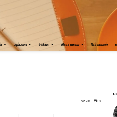
்
படிப்பறை
சினிமா
சிறார் உலகம்
நேர்காணல்
க
ப
68
0