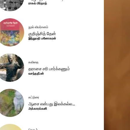
ராகவ் மிர்தாத்
நூல் விமர்சனம்
குறிஞ்சித் தேன்
இந்துமதி மனோகரன்
கவிதை
தராசை சரி பார்க்கணும்
வசந்ததீபன்
கட்டுரை
ஆசை என்பது இலக்கல்ல…
அக்காரக்கனி
தொடர்