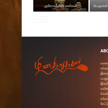
துரோகத்தின் கண்கள்
பெருமாள்
AB
வணக்
உங்கள
இணைய
பயனு
இதன்
கவித
வெளி
உங்க
கேட்ட