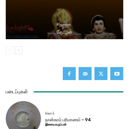
சிறுகதை
தோழன்
படைப்புகள்
தொடர்
நான்காம் பரிமாணம் – 94
இளையகருப்பன்