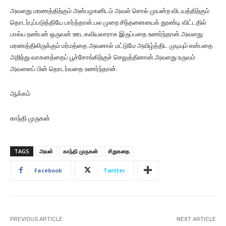
அவளது மரணத்திற்கும் அன்பழகனிடம் அவள் சொல் முயன்ற விடயத்திற்கும்
தொடர்புப்படுத்தியே பார்த்தான்.பல முறை சிந்தனையைக் தூண்டி விட்டதில்
பால்ய நண்பன் ஒருவன் ஊடகவியலாராக இருப்பதை உணர்ந்தான்.அவளது
மரணத்திலிருக்கும் மர்மத்தை அவனால் மட்டுமே அவிழ்த்திட முடியும் என்பதை
அறிந்து வாகனத்தைப் பூச்சோங்கிற்குச் செலுத்தினான்.அவளது உருவம்
அவளைப் பின் தொடர்வதை உணர்ந்தான்‌.
ஆக்கம்
காந்தி முருகன்
TAGS
அவள்
காந்தி முருகன்
சிறுகதை
Facebook
Twitter
PREVIOUS ARTICLE
NEXT ARTICLE