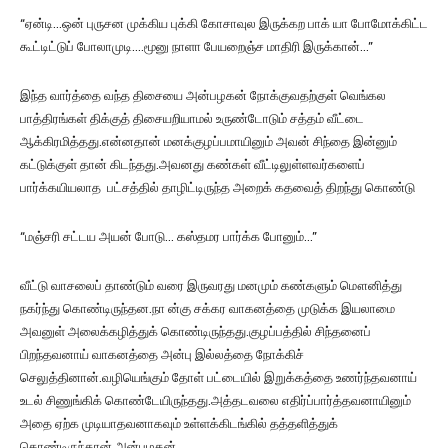
“ஏன்டி…ஒன் புருசன முக்கிய புக்கி கோசாவுல இருக்கற பாக் யா போமோக்கிட்ட
கூட்டிட்டுப் போலாமுடி….மூனு நாளா பேயறைஞ்ச மாதிரி இருக்கான்…”
இந்த வார்த்தை வந்த திசையை அன்பழகன் நோக்குவதற்குள் வெங்கல
பாத்திரங்கள் திக்குத் திசையறியாமல் உருண்டோடும் சத்தம் வீட்டை
ஆக்கிரமித்தது.என்னதான் மனக்குழப்பமாயினும் அவன் சிந்தை இன்னும்
கட்டுக்குள் தான் கிடந்தது.அவனது கண்கள் வீட்டிலுள்ளவர்களைப்
பார்க்கயியலாத பட்சத்தில் தாழிட்டிருந்த அறைக் கதவைத் திறந்து கொண்டு
“மஞ்சரி சட்டய அயன் போடு… கஸ்தமர பார்க்க போனும்…”
வீட்டு வாசலைப் தாண்டும் வரை இருவரது மனமும் கண்களும் மௌனித்து
நகர்ந்து கொண்டிருந்தன.நா ன்கு சக்கர வாகனத்தை முடுக்க இயலாமை
அவனுள் அலைக்கழித்துக் கொண்டிருந்தது.குழப்பத்தில் சிந்தனைப்
பிறந்தவனாய் வாகனத்தை அன்பு இல்லத்தை நோக்கிச்
செலுத்தினான்.வழியெங்கும் தோள் பட்டையில் இறுக்கத்தை உணர்ந்தவனாய்
உடல் சிணுங்கிக் கொண்டேயிருந்தது.அத்தடவலை எதிர்ப்பார்த்தவனாயினும்
அதை ஏற்க முடியாதவனாகவும் உள்ளக்கிடங்கில் தத்தளித்துக்
கொண்டிருந்தான் அன்பழகன்.