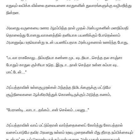
எதுவும் லயிக்க வில்லை.தலையணை காதுகளின் துவாரங்களுக்கு வழிமறித்து
நின்றன.
அவளது வருகையை உணர ஆரம்பித்த நாள் முதல் அன்பழகனின் மனநிம்மதி
தொலைந்து போனது.வாகனத்தில் தனியாக பயணிக்கும் போதெல்லாம்
அமானுஷ்ய உறவொன்று உடன் பயணிப்பதாக அன்பழகனால் உணர்ந்த போது,
“படவா ராசுகோலு..‌.நிம்மதியா கண்ண மூட வுடறியா…செத்த தல சாஞ்சா
போதும் காதுல குச்சியா உடுற…இருடா…நான் செத்தா உன்ன சும்மா வுட
மாட்டேன்….”
அப்பத்தாவின் உள்ளகுமுறல்கள் அந்தந்த நிமிடங்களுக்கு மட்டுமே
சூழ்நிலைகளை ஆக்கிரமித்துக் கொண்டிருக்கும்.அடுத்த கணம்,
“பேராண்டி…வாடா…தங்கம்…என் செல்லம்…பவுனு…”
அப்பத்தாவின் வாய் மட்டும்தான் வார்த்தைகளைப் கோர்த்து கோபத்தால்
வசைப்பாடுமே தவிர அவளது உள்ளம்‌ உறவு முறைகளின் மீது தீராத நம்பிக்கையும்
உடன்பாட்டையும் கொண்டிருக்கும் என்பதனை அன்பழகன் உணராதவன்