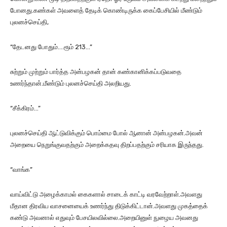
போனது.கண்கள் அவளைத் தேடிக் கொண்டிருக்க கைப்பேசியில் மீண்டும்
புலனச்செய்தி,
“தேடனது போதும்….ரூம் 213…”
சுற்றும் முற்றும் பார்த்த அன்பழகன் தான் கண்கானிக்கப்படுவதை
உணர்ந்தான்.மீண்டும் புலனச்செய்தி அலறியது.
“சீக்கிரம்…”
புலனச்செய்தி ஆட்டுவிக்கும் பொம்மை போல் ஆனான் அன்பழகன்.அவன்
அறையை நெறுங்குவதற்கும் அறைக்கதவு திறப்பதற்கும் சரியாக இருந்தது.
“வாங்க”
வாய்விட்டு அழைக்காமல் கைகளால் சாடைக் காட்டி வரவேற்றாள்.அவளது
மீதான திரவிய வாசனையைக் உணர்ந்து திடுக்கிட்டான்.அவளது முகத்தைக்
கண்டு அவனால் எதுவும் பேசயிலவில்லை.அறையினுள் நுழைய அவனது