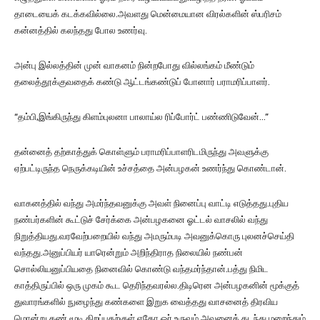
தாடையைக் கடக்கவில்லை.அவளது மென்மையான விரல்களின் ஸ்பரிசம்
கன்னத்தில் கலந்தது போல உணர்வு.
அன்பு இல்லத்தின் முன் வாகனம் நின்றபோது வில்லங்கம் மீண்டும்
தலைத்தூக்குவதைக் கண்டு ஆட்டங்கண்டுப் போனார் பராமரிப்பாளர்.
“தம்பி,இங்கிருந்து கிளம்புலனா பாலாய்ல ரிப்போர்ட் பண்ணிடுவேன்…”
தன்னைத் தற்காத்துக் கொள்ளும் பராமரிப்பாளரிடமிருந்து அவளுக்கு
ஏற்பட்டிருந்த நெருக்கடியின் உச்சத்தை அன்பழகன் உணர்ந்து கொண்டான்.
வாகனத்தில் வந்து அமர்ந்தவனுக்கு அவள் நினைப்பு வாட்டி எடுத்தது.புதிய
நண்பர்களின் கூட்டுச் சேர்க்கை அன்பழகனை ஓட்டல் வாசலில் வந்து
நிறுத்தியது.வரவேற்பறையில் வந்து அமரும்படி அவனுக்கொரு புலனச்செய்தி
வந்தது.அனுப்பியர் யாரென்றும் அறிந்திராத நிலையில் நண்பன்
சொல்லியனுப்பியதை நினைவில் கொண்டு வந்தமர்ந்தான்.பத்து நிமிட
காத்திருப்பில் ஒரு முகம் கூட தெரிந்தவரல்ல.திடிரென அன்பழகனின் மூக்குத்
துவாரங்களில் நுழைந்து கண்களை இறுக வைத்தது‌ வாசனைத் திரவிய
மொன்று.கண் மூடி திறப்பதற்குள் ஏதோ ஓர் உருவம் அவனைக் கடந்து மறைந்தும்