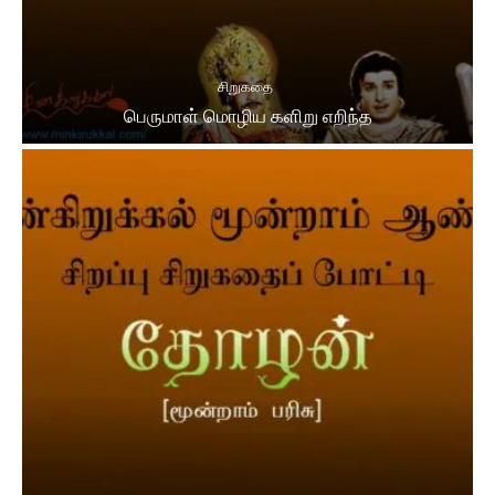
சிறுகதை
பெருமாள் மொழிய களிறு எறிந்த