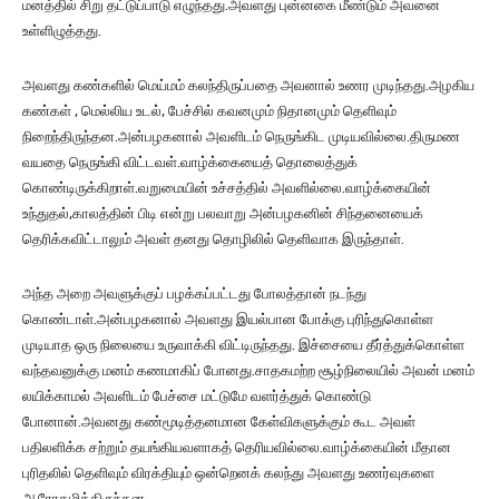
மனத்தில் சிறு தட்டுப்பாடு எழுந்தது.அவளது புன்னகை மீண்டும் அவனை
உள்ளிழுத்தது.
அவளது கண்களில் மெய்மம் கலந்திருப்பதை அவனால் உணர முடிந்தது.அழகிய
கண்கள் , மெல்லிய உடல், பேச்சில் கவனமும் நிதானமும் தெளிவும்
நிறைந்திருந்தன.அன்பழகனால் அவளிடம் நெருங்கிட முடியவில்லை.திருமண
வயதை நெருங்கி விட்டவள்.வாழ்க்கையைத் தொலைத்துக்
கொண்டிருக்கிறாள்.வறுமையின் உச்சத்தில் அவளில்லை.வாழ்க்கையின்
உந்துதல்,காலத்தின் பிடி என்று பலவாறு அன்பழகனின் சிந்தனையைக்
தெரிக்கவிட்டாலும் அவள் தனது தொழிலில் தெளிவாக இருந்தாள்.
அந்த அறை அவளுக்குப் பழக்கப்பட்டது போலத்தான் நடந்து
கொண்டாள்.அன்பழகனால் அவளது இயல்பான போக்கு புரிந்துகொள்ள
முடியாத ஒரு நிலையை உருவாக்கி விட்டிருந்தது. இச்சையை தீர்த்துக்கொள்ள
வந்தவனுக்கு மனம் கணமாகிப் போனது.சாதகமற்ற சூழ்நிலையில் அவன் மனம்
லயிக்காமல் அவளிடம் பேச்சை மட்டுமே வளர்த்துக் கொண்டு
போனான்.அவனது கண்மூடித்தனமான கேள்விகளுக்கும் கூட அவள்
பதிலளிக்க சற்றும் தயங்கியவளாகத் தெரியவில்லை.வாழ்க்கையின் மீதான
புரிதலில் தெளிவும் விரக்தியும் ஒன்றெனக் கலந்து அவளது உணர்வுகளை
ஆரோகமித்திருந்தன.