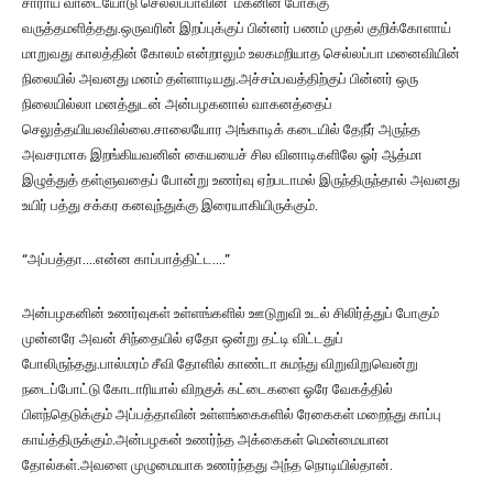
சாராய வாடையோடு செல்லப்பாவின் மகனின் போக்கு
வருத்தமளித்தது.ஒருவரின் இறப்புக்குப் பின்னர் பணம் முதல் குறிக்கோளாய்
மாறுவது காலத்தின் கோலம் என்றாலும் உலகமறியாத செல்லப்பா மனைவியின்
நிலையில் அவனது மனம் தள்ளாடியது.அச்சம்பவத்திற்குப் பின்னர் ஒரு
நிலையில்லா மனத்துடன் அன்பழகனால் வாகனத்தைப்
செலுத்தயியலவில்லை.சாலையோர அங்காடிக் கடையில் தேநீர் அருந்த
அவசரமாக இறங்கியவனின் கையயைச் சில வினாடிகளிலே ஓர் ஆத்மா
இழுத்துத் தள்ளுவதைப் போன்று உணர்வு ஏற்படாமல் இருந்திருந்தால் அவனது
உயிர் பத்து சக்கர கனவுந்துக்கு இரையாகியிருக்கும்.
“அப்பத்தா….என்ன காப்பாத்திட்ட….”
அன்பழகனின் உணர்வுகள் உள்ளங்களில் ஊடுறுவி உடல் சிலிர்த்துப் போகும்
முன்னரே அவன் சிந்தையில் ஏதோ ஒன்று தட்டி விட்டதுப்
போலிருந்தது.பால்மரம் சீவி தோளில் காண்டா சுமந்து விறுவிறுவென்று
நடைப்போட்டு கோடாரியால் விறகுக் கட்டைகளை ஓரே வேகத்தில்
பிளந்தெடுக்கும் அப்பத்தாவின் உள்ளங்கைகளில் ரேகைகள் மறைந்து காப்பு
காய்த்திருக்கும்.அன்பழகன் உணர்ந்த அக்கைகள் மென்மையான
தோல்கள்.அவளை முழுமையாக உணர்ந்தது அந்த நொடியில்தான்.