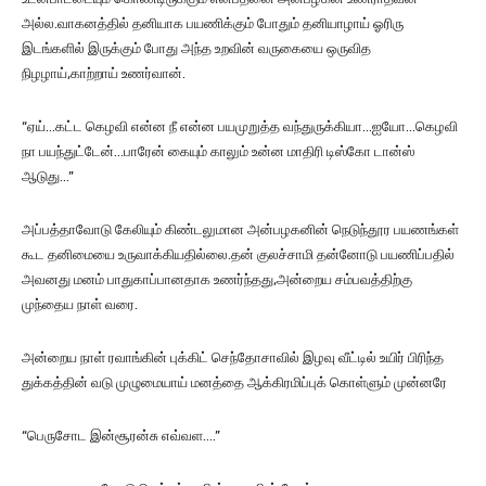
அல்ல.வாகனத்தில் தனியாக பயணிக்கும் போதும் தனியாழாய் ஓரிரு
இடங்களில் இருக்கும் போது அந்த உறவின் வருகையை ஒருவித
நிழழாய்,காற்றாய் உணர்வான்.
“ஏய்…கட்ட கெழவி என்ன நீ என்ன பயமுறுத்த வந்துருக்கியா…ஐயோ…கெழவி
நா பயந்துட்டேன்…பாரேன் கையும் காலும் உன்ன மாதிரி டிஸ்கோ டான்ஸ்
ஆடுது…”
அப்பத்தாவோடு கேலியும் கிண்டலுமான அன்பழகனின் நெடுந்தூர பயணங்கள்
கூட தனிமையை உருவாக்கியதில்லை.தன் குலச்சாமி தன்னோடு பயணிப்பதில்
அவனது மனம் பாதுகாப்பானதாக உணர்ந்தது,அன்றைய சம்பவத்திற்கு
முந்தைய நாள் வரை.
அன்றைய நாள் ரவாங்கின் புக்கிட் செந்தோசாவில் இழவு வீட்டில் உயிர் பிரிந்த
துக்கத்தின் வடு முழுமையாய் மனத்தை ஆக்கிரமிப்புக் கொள்ளும் முன்னரே
“பெருசோட இன்சூரன்சு எவ்வள….”