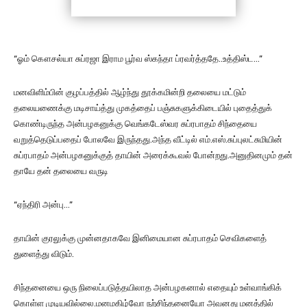
“ஓம் கௌசல்யா சுப்ரஜா இராம பூர்வ ஸ்கந்தா ப்ரவர்த்ததே..உத்திஸ்ட…”
மனவிளிம்பின் குழப்பத்தில் ஆழ்ந்து தூக்கமின்றி தலையை மட்டும்
தலையணைக்கு மடிசாய்த்து முகத்தைப் பஞ்சுகளுக்கிடையில் புதைத்துக்
கொண்டிருந்த அன்பழகனுக்கு வெங்கடேஸ்வர சுப்ரபாதம் சிந்தையை
வறுத்தெடுப்பதைப் போலவே இருந்தது.அந்த வீட்டில் எம்.எஸ்.சுப்புலட்சுமியின்
சுப்ரபாதம் அன்பழகனுக்குத் தாயின் அரைக்கூவல் போன்றது.அனுதினமும் தன்
தாயே தன் தலையை வருடி
“ஏந்திரி அன்பு…”
தாயின் குரலுக்கு முன்னதாகவே இனிமையான சுப்ரபாதம் செவிகளைத்
துளைத்து விடும்‌.
சிந்தனையை ஒரு நிலைப்படுத்தயிலாத அன்பழகனால் எதையும் உள்வாங்கிக்
கொள்ள முடியவில்லை.மனமகிழ்வோ நற்சிந்தனையோ அவனது மனத்தில்