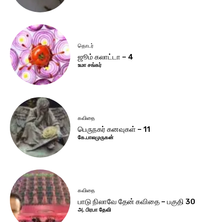
தொடர்
ஜூம் கலாட்டா – 4
உமா சங்கர்
கவிதை
பெருநகர் கனவுகள் – 11
கே.பாலமுருகன்
கவிதை
பாடு நிலாவே தேன் கவிதை – பகுதி 30
அ. பிரபா தேவி