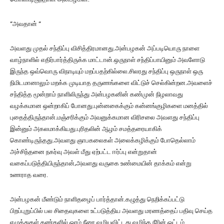
“அவதான் “
அவளது முதல் சந்திப்பு விசித்திரமானது.அன்பழகன் அப்படியொரு நாளை
வாழ்நாளில் எதிர்பார்த்திருக்க மாட்டான்.ஒருநாள் சந்திப்பாயினும் அவளோடு
இருந்த ஒவ்வொரு விநாடியும் மறப்பதற்கில்லை.சிலரது சந்திப்பு ஒருநாள் ஒரு
நிமிடமானாலும் மறக்க முடியாத தருணங்களை விட்டுச் செல்கின்றன.அவளைச்
சந்தித்த மூன்றாம் நாளிலிருந்து அன்பழகனின் கண்முன் நிழலாவது
வழக்கமான ஒன்றாகிப் போனது.புன்னகைக்கும் கன்னங்குழிகளை மனத்தில்
புதைத்திருந்தான்.மஞ்சரிக்கும் அவனுக்கமான விரிசலை அவளது சந்திப்பு
இன்னும் அகலமாக்கியது.புரிதலின் ஆழம் சமத்தரையாகிக்
கொண்டிருந்தது.அவளது ஞாபகலைகள் அலைக்கழிக்கும் போதெல்லாம்
அச்சிந்தனை நகர்வு அவள் மீது ஏற்பட்ட ஈர்ப்பு என்றுதான்
வகைப்படுத்தியிருந்தான்,அவளது வருகை உண்மையின் தாக்கம் என்று
உணராத வரை.
அன்பழகன் மீண்டும் நாளிதழைப் பார்த்தான்.கழுத்து நெறிக்கப்பட்டு
பிறப்புறுப்பில் பல சிதைவுகளை ‌உட்படுத்திய அவளது மரணத்தைப் பதிவு செய்த
எழுத்துகள் கண்களில் ஓரம் நீரை வழியவிட்டது.வழிந்த நீரின் ஓட்டம்