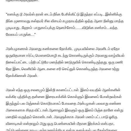
“எனக்கு டூ அவர்ஸ் தான் டைம்.நீங்க பேசிக்கிட்டு இருந்தா எப்படி…இன்னிக்கு
நீங்க மூணாவது கஸ்தமர் சில விசயம் சமுதாயத்தில் ஒத்த ஆளா நின்னு மாத்த
முடியாது…ஹோம் பாதுகாப்புக்கு நெனச்சோம்….….விடுங்க எண்சம்….வந்த
வேலயப் பாருங்க….”
அன்பழகனால் அவளது கண்களை நோக்கிட முடியவில்லை அவளிடம் ஏதோ
ஒருவிதமான ஈர்ப்பு மௌனமொழி கடந்து கொண்டிருக்கும் அவளது வாழ்வியல்
நிலைப்பாட்டை பற்றி மட்டுமே மனத்தில் ஊடுருவிக் கொண்டிருந்தது. ஒரு மணி
நேர இடைவெளியில் ஆடைகளை சரி செய்துக் கொண்டிருந்த அவளை உற்று
நோக்கினான் அவன்.
அவள் எந்த ஒரு சலனமும் இன்றி காணப்பட்டாள். இளம் வயதில் ஆண்களின்
வக்கிர புத்திக்கு தன்னை இரையாக்கிக் கொள்ளும் இவளைப் போன்றவர்கள்
இருந்தும் பல பிஞ்சுகள் கொடூரமாகப் போவதை அன்பழகன் பலவாறு எண்ண
அலைகளாக சிதற விட்டான்.ஆனாலும் இவளும் ஒரு இளம் பிஞ்சு தானே என்று
மனதில் வருத்தம் கொண்டான். அவளுக்காக அவன் மனம் பட்டபாடு ஓரிரு
வினாடிகள் என்றாலும் அது ஒரு பெண்மையின் மீதான இரக்கம் என்பதா,
அப்பெண்ணை நாடிய குற்ற உணர்ச்சியா என்று தனக்குள் பல கேள்விகளை