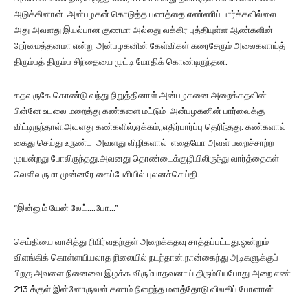
அடுக்கினான். அன்பழகன் கொடுத்த பணத்தை எண்ணிப் பார்க்கவில்லை.
அது அவளது இயல்பான குணமா அல்லது வக்கிர புத்தியுள்ள ஆண்களின்
நேர்மைத்தனமா என்று அன்பழகனின் கேள்விகள் கரைசேரும் அலைகளாய்த்
திரும்பத் திரும்ப சிந்தையை முட்டி மோதிக் கொண்டிருந்தன.
கதவருகே கொண்டு வந்து நிறுத்தினாள் அன்பழகனை.அறைக்கதவின்
பின்னே உடலை மறைத்து கண்களை மட்டும் அன்பழகனின் பார்வைக்கு
விட்டிருந்தாள்.அவளது கண்களில்,ஏக்கம்,,எதிர்பார்ப்பு தெரிந்தது. கண்களால்
கைது செய்து உருண்ட அவளது விழிகளால் எதையோ அவள் பறைச்சாற்ற
முயன்றது போலிருந்தது.அவனது தொண்டைக்குழியிலிருந்து வார்த்தைகள்
வெளிவருமா முன்னரே கைப்பேசியில் புலனச்செய்தி.
“இன்னும் யேன் லேட்….போ…”
செய்தியை வாசித்து நிமிர்வதற்குள் அறைக்கதவு சாத்தப்பட்டது‌.ஒன்றும்
விளங்கிக் கொள்ளயியலாத நிலையில் நடந்தான்.நான்கைந்து அடிகளுக்குப்
பிறகு அவளை நினைவை இழக்க விரும்பாதவனாய் திரும்பியபோது அறை எண்
213 க்குள் இன்னோருவன்.கணம் நிறைந்த மனத்தோடு விலகிப் போனான்.