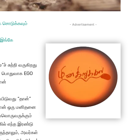
ே சொடுக்கவும்
- Advertisement -
 இங்கே
ச் சுற்றி வருகிறது
O”. பொதுவாக EGO
ான்
்பிடுவது “தான்”
 தான் ஒரு மனிதனை
வ்வொருவருக்கும்
ில் எந்த இரண்டு
ுந்தாலும், அவர்கள்