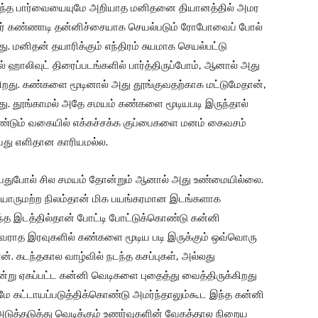
 எந்த பார்வையையுமே அறியாத மனிதனை தியானத்தில் அமர
லர் கண்ணாடி தன்னிச்சையாக செயல்படும் ரோபோவைப் போல்
. மனிதன் தயாரிக்கும் எந்திரம் சுயமாக செயல்பட்டு
ாலிவுட் திரைப்படங்களில் பார்த்திருப்போம், ஆனால் அது
ிறது. கண்களை மூடினால் அது தூங்குவதற்காக மட்டுமேதான்,
றது. தூங்காமல் அதே சமயம் கண்களை மூடியபடி இருந்தால்
்டும் வகையில் எக்கச்சக்க குப்பைகளை மனம் கைவசம்
புவது எளிதான காரியமல்ல.
்பதுபோல் சில சமயம் தோன்றும் ஆனால் அது உண்மையில்லை.
ே யாருமற்ற நிலம்தான் மிக பயங்கரமான இடங்களாக
த இடத்தில்தான் போட்டி போட்டுக்கொண்டு கன்னி
ம் வராத இரவுகளில் கண்களை மூடிய படி இருக்கும் ஒவ்வொரு
். கடந்தகால வாழ்வில் நடந்த கசப்புகள், அல்லது
்று ஏகப்பட்ட கன்னி வெடிகளை புதைத்து வைத்திருக்கிறது
ே கட்டாயப்படுத்திக்கொண்டு அமர்ந்தாலும்கூட இந்த கன்னி
 அடுத்தடுத்து வெடிக்கும் உணர்வுகளின் வேகத்தால நிறைய