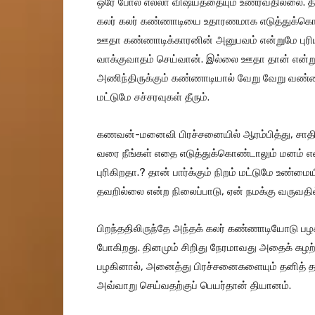
ஒரே போல் எல்லா விஷயத்தையும் உணர்வதில்லை. திர
கலர் கலர் கண்ணாடியை உதாரணமாக எடுத்துக்கொண்
ஊதா கண்ணாடிக்காரனின் அனுபவம் என்றுமே புரியா
வாக்குவாதம் செய்வான். இல்லை ஊதா தான் என்ற
அணிந்திருக்கும் கண்ணாடியால் வேறு வேறு வண்ணங
மட்டுமே சச்சரவுகள் தீரும்.
கணவன்-மனைவி பிரச்சனையில் ஆரம்பித்து, சாதி 
வரை நீங்கள் எதை எடுத்துக்கொண்டாலும் மனம் என
புரிகிறதா.? தான் பார்க்கும் நிறம் மட்டுமே உண்ம
தவறில்லை என்ற நிலைப்பாடு, ஏன் நமக்கு வருவத
பிறந்ததிலிருந்தே அந்தக் கலர் கண்ணாடியோடு பழ
போகிறது. தினமும் சிறிது நேரமாவது அதைக் கழற
பழகினால், அனைத்து பிரச்சனைகளையும் தனித் தன
அவ்வாறு செய்வதற்குப் பெயர்தான் தியானம்.