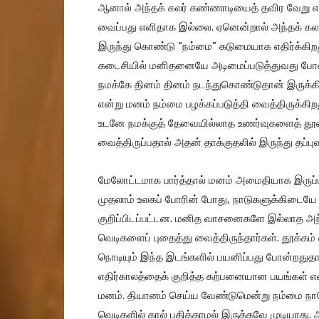
ஆனால் அந்தக் கலர் கண்ணாடியைத் தவிர வேறு
வைப்பது எளிதாக இல்லை. ஏனென்றால் அந்தக் க
இருந்து கொண்டு “நம்மை” கடுமையாக எதிர்க்கிறது
கடைசியில் மனிதனையே அடிமைப்படுத்துவது போல் ஹ
நமக்கே தினம் தினம் நடந்துகொண்டுதான் இருக்க
என்று மனம் நம்மை பழக்கப்படுத்தி வைத்திருக்கி
உடனே நமக்குத் தேவையில்லாத உணர்வுகளைத் தூண
வைத்திருப்பதால் அதன் தாக்குதலில் இருந்து தப்
மேலோட்டமாக பார்த்தால் மனம் அமைதியாக இருப
முதலாம் உலகப் போரின் போது, நாடுகளுக்கிடைய
குறிப்பிடப்பட்டன. மனித வாசனைகளே இல்லாத அந்
வெடிகளைப் புதைத்து வைத்திருந்தார்கள். தூக்க
நொடியும் இந்த இடங்களில் பயனிப்பது போன்றதுதான
எதிர்காலத்தைக் குறித்த கற்பனையான பயங்கள் என
மனம். தியானம் செய்ய வேண்டுமென்று நம்மை நாம
வெடிகளில் கால் பதிக்காமல் இருக்கவே முடியாது.