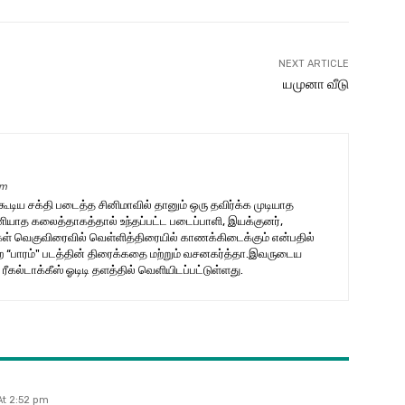
NEXT ARTICLE
யமுனா வீடு
om
டிய சக்தி படைத்த சினிமாவில் தானும் ஒரு தவிர்க்க முடியாத
யாத கலைத்தாகத்தால் உந்தப்பட்ட படைப்பாளி, இயக்குனர்,
கள் வெகுவிரைவில் வெள்ளித்திரையில் காணக்கிடைக்கும் என்பதில்
ற்ற “பாரம்" படத்தின் திரைக்கதை மற்றும் வசனகர்த்தா.இவருடைய
ரீகல்டாக்கீஸ் ஓடிடி தளத்தில் வெளியிடப்பட்டுள்ளது.
At 2:52 pm