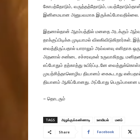
கோபத்தோடும், வருத்தத்தோடும், பயத்தோடும்தான
இனிமையான அனுபவமாக இருக்கப்போவதில்லை.
இதனால்தான் ஆரம்பத்தில் மனதை அடக்கும் ஆர்வத
தாக்குப்பிடிக்க முடியாமல் விலகிவிடுகிறார்கள
வைத்திருப்பதால் யாராலும் அவ்வளவு எளிதாக ஒர
அதனால் சண்டை சச்சரவுகள் உருவாகிறது. மனிதன
எப்போதும் தற்காத்து உயிர்ப்புடனே வைத்துக்கொள்
முயற்சித்தாலொழிய தியானம் கைகூடாது என்பதால்
தியானம் ஆகிப்போனது. அப்போது பெரும்பாலான ம
– தொடரும்
TAGS
அழுக்குக்கண்ணாடி
உளவியல்
மனம்
Facebook
Share