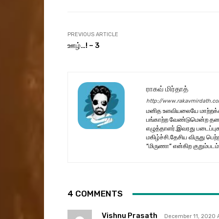
PREVIOUS ARTICLE
ஊழ்…! – 3
ராகவ் மிர்தாத்
http://www.rakavmirdath.c
மனித உளவியலையே மாற்றக்கூ
பங்காற்ற வேண்டுமென்ற தணி
எழுத்தாளர்.இவரது படைப்பு
மகிழ்ச்சி.தேசிய விருது பெ
“மிருணா” என்கிற குறும்படம் 
4 COMMENTS
Vishnu Prasath
December 11, 2020 