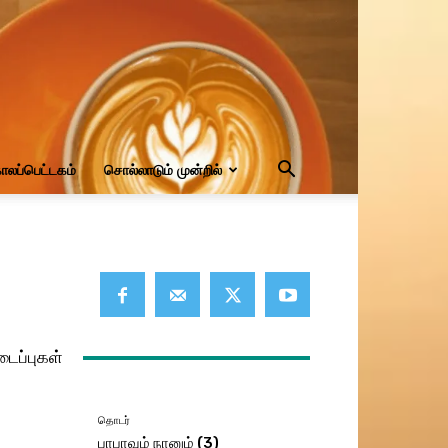
ாலப்பெட்டகம்
சொல்லாடும் முன்றில்
டைப்புகள்
தொடர்
பாபாவும் நானும் (3)