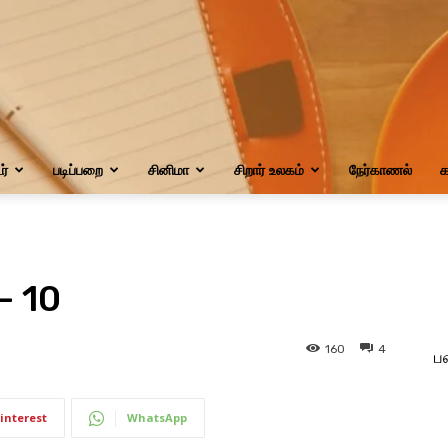
்
படிப்பறை
சினிமா
சிறார் உலகம்
நேர்காணல்
க
– 10
160
4
ப
interest
WhatsApp