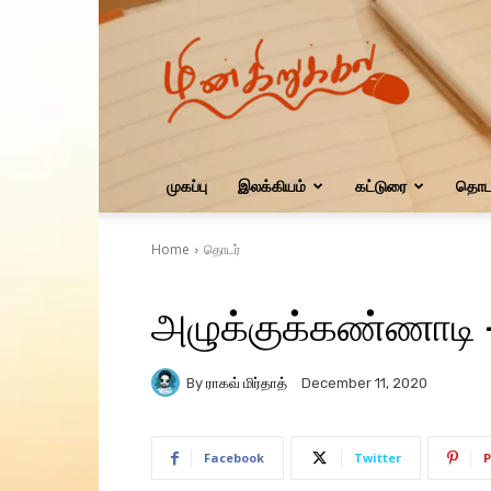
மின்கிறுக்கல்
முகப்பு
இலக்கியம்
கட்டுரை
தொடர
Home
தொடர்
அழுக்குக்கண்ணாடி 
By
ராகவ் மிர்தாத்
December 11, 2020
Facebook
Twitter
P