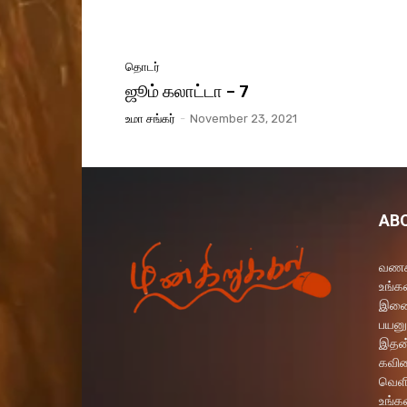
தொடர்
ஜூம் கலாட்டா – 7
உமா சங்கர்
-
November 23, 2021
AB
வணக்
உங்கள
இணைய
பயனு
இதன்
கவித
வெளி
உங்க