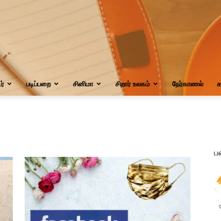
்
படிப்பறை
சினிமா
சிறார் உலகம்
நேர்காணல்
க
ப