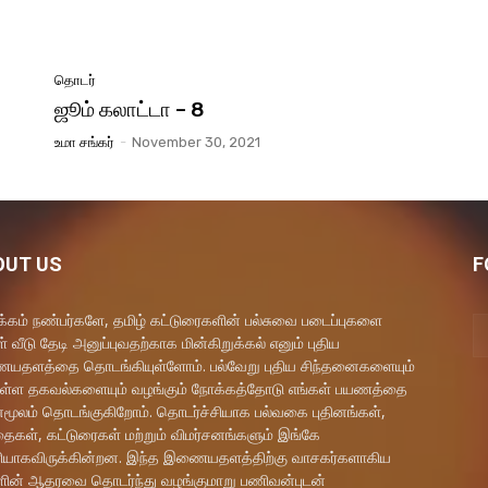
தொடர்
ஜூம் கலாட்டா – 8
உமா சங்கர்
-
November 30, 2021
OUT US
F
கம் நண்பர்களே, தமிழ் கட்டுரைகளின் பல்சுவை படைப்புகளை
் வீடு தேடி அனுப்புவதற்காக மின்கிறுக்கல் எனும் புதிய
தளத்தை தொடங்கியுள்ளோம். பல்வேறு புதிய சிந்தனைகளையும்
ள்ள தகவல்களையும் வழங்கும் நோக்கத்தோடு எங்கள் பயணத்தை
மூலம் தொடங்குகிறோம். தொடர்ச்சியாக பல்வகை புதினங்கள்,
ைகள், கட்டுரைகள் மற்றும் விமர்சனங்களும் இங்கே
யாகவிருக்கின்றன. இந்த இணையதளத்திற்கு வாசகர்களாகிய
ளின் ஆதரவை தொடர்ந்து வழங்குமாறு பணிவன்புடன்