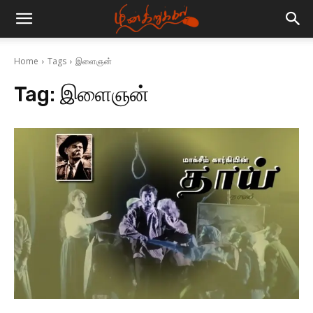
Home
Tags
இளைஞன்
Tag:
இளைஞன்