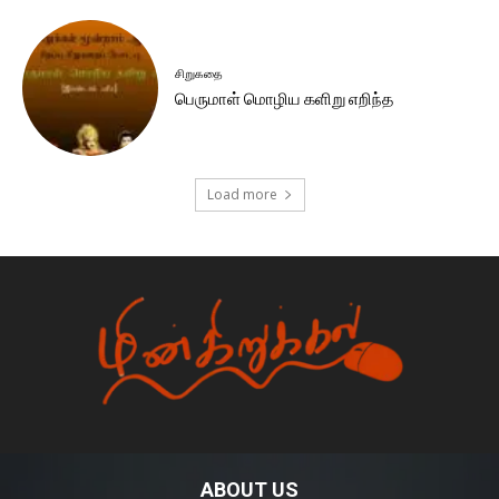
சிறுகதை
பெருமாள் மொழிய களிறு எறிந்த
Load more
ABOUT US