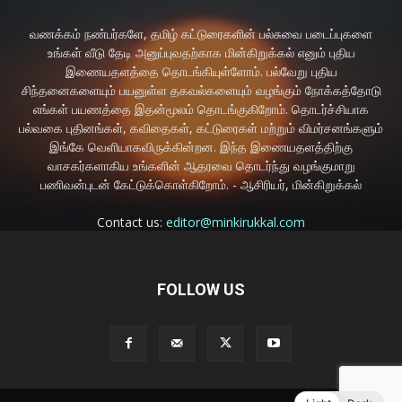
வணக்கம் நண்பர்களே, தமிழ் கட்டுரைகளின் பல்சுவை படைப்புகளை
உங்கள் வீடு தேடி அனுப்புவதற்காக மின்கிறுக்கல் எனும் புதிய
இணையதளத்தை தொடங்கியுள்ளோம். பல்வேறு புதிய
சிந்தனைகளையும் பயனுள்ள தகவல்களையும் வழங்கும் நோக்கத்தோடு
எங்கள் பயணத்தை இதன்மூலம் தொடங்குகிறோம். தொடர்ச்சியாக
பல்வகை புதினங்கள், கவிதைகள், கட்டுரைகள் மற்றும் விமர்சனங்களும்
இங்கே வெளியாகவிருக்கின்றன. இந்த இணையதளத்திற்கு
வாசகர்களாகிய உங்களின் ஆதரவை தொடர்ந்து வழங்குமாறு
பணிவன்புடன் கேட்டுக்கொள்கிறோம். - ஆசிரியர், மின்கிறுக்கல்
Contact us:
editor@minkirukkal.com
FOLLOW US