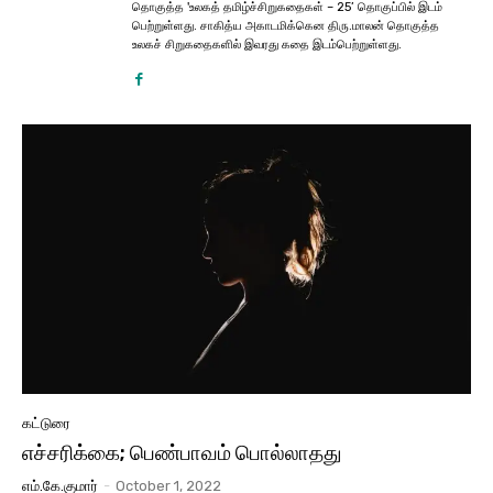
தொகுத்த 'உலகத் தமிழ்ச்சிறுகதைகள் – 25’ தொகுப்பில் இடம்
பெற்றுள்ளது. சாகித்ய அகாடமிக்கென திரு.மாலன் தொகுத்த
உலகச் சிறுகதைகளில் இவரது கதை இடம்பெற்றுள்ளது.
கட்டுரை
எச்சரிக்கை; பெண்பாவம் பொல்லாதது
எம்.கே.குமார்
-
October 1, 2022