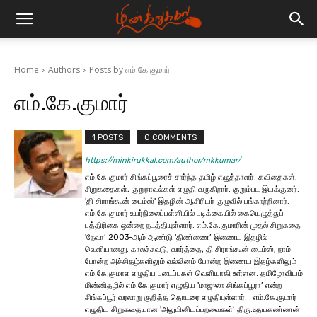
Home
Authors
Posts by எம்.கே.குமார்
எம்.கே.குமார்
1 POSTS
0 COMMENTS
https://minkirukkal.com/author/mkkumar/
எம்.கே.குமார் சிங்கப்பூரைச் சார்ந்த தமிழ் எழுத்தாளர். கவிதைகள்,
சிறுகதைகள், குறுநாவல்கள் எழுதி வருகிறார். குறும்பட இயக்குனர்.
'தி சிராங்கூன் டைம்ஸ்' இதழின் ஆசிரியர் குழுவில் பங்காற்றினார்.
எம்.கே.குமார் உயர்நிலைப்பள்ளியில் படிக்கையில் கையெழுத்துப்
பத்திரிகை ஒன்றை நடத்தியுள்ளார். எம்.கே.குமாரின் முதல் சிறுகதை
'நேவா’ 2003-ஆம் ஆண்டு 'திண்ணை’ இணைய இதழில்
வெளியானது. காலச்சுவடு, வார்த்தை, தி சிராங்கூன் டைம்ஸ், நாம்
போன்ற அச்சிதழ்களிலும் வல்லினம் போன்ற இணைய இதழ்களிலும்
எம்.கே.குமாஎ எழுதிய படைப்புகள் வெளியாகி உள்ளன. தமிழோவியம்
மின்னிதழில் எம்.கே.குமார் எழுதிய 'மாஜுலா சிங்கப்பூரா’ என்ற
சிங்கப்பூர் வரலாறு குறித்த தொடரை எழுதியுள்ளார். . எம்.கே.குமார்
எழுதிய சிறுகதையான 'அலுமினியப்பறவைகள்’ திரு.உதயகண்ணன்