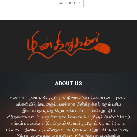
Load more
ABOUT US
வணக்கம் நண்பர்களே, தமிழ் கட்டுரைகளின் பல்சுவை படைப்புகளை
உங்கள் வீடு தேடி அனுப்புவதற்காக மின்கிறுக்கல் எனும் புதிய
இணையதளத்தை தொடங்கியுள்ளோம். பல்வேறு புதிய
சிந்தனைகளையும் பயனுள்ள தகவல்களையும் வழங்கும் நோக்கத்தோடு
எங்கள் பயணத்தை இதன்மூலம் தொடங்குகிறோம். தொடர்ச்சியாக
பல்வகை புதினங்கள், கவிதைகள், கட்டுரைகள் மற்றும் விமர்சனங்களும்
இங்கே வெளியாகவிருக்கின்றன. இந்த இணையதளத்திற்கு