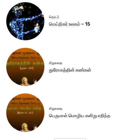
தொடர்
மெய்நிகர் உலகம் – 15
சிறுகதை
துரோகத்தின் கண்கள்
சிறுகதை
பெருமாள் மொழிய களிறு எறிந்த