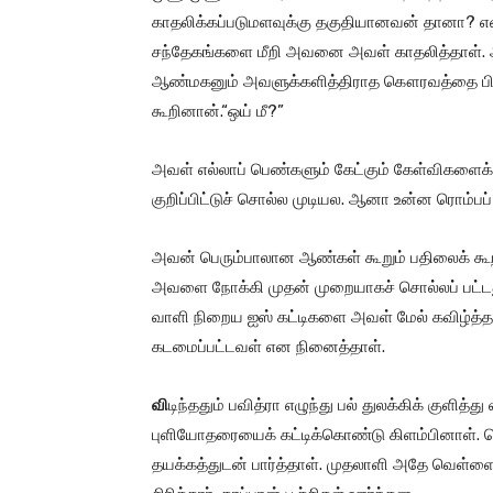
காதலிக்கப்படுமளவுக்கு தகுதியானவன் தானா? என
சந்தேகங்களை மீறி அவனை அவள் காதலித்தாள். அப்ப
ஆண்மகனும் அவளுக்களித்திராத கௌரவத்தை பிரேம
கூறினான்.“ஒய் மீ?”
அவள் எல்லாப் பெண்களும் கேட்கும் கேள்விகளைக் கேட
குறிப்பிட்டுச் சொல்ல முடியல. ஆனா உன்ன ரொம்பப் பி
அவன் பெரும்பாலான ஆண்கள் கூறும் பதிலைக் கூறி
அவளை நோக்கி முதன் முறையாகச் சொல்லப் பட்டது. அ
வாளி நிறைய ஐஸ் கட்டிகளை அவள் மேல் கவிழ்த்தத
கடமைப்பட்டவள் என நினைத்தாள்.
வி
டிந்ததும் பவித்ரா எழுந்து பல் துலக்கிக் குளித்து
புளியோதரையைக் கட்டிக்கொண்டு கிளம்பினாள். தெ
தயக்கத்துடன் பார்த்தாள். முதலாளி அதே வெள்ளை வ