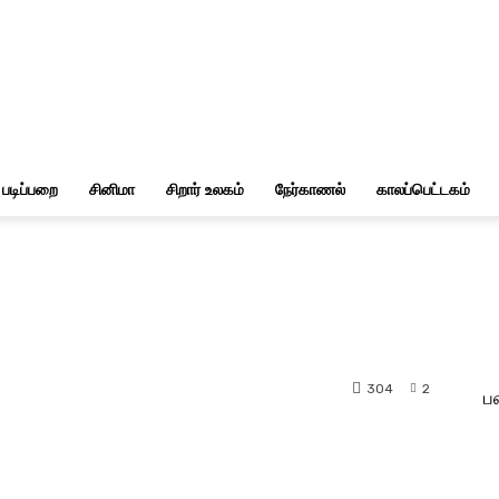
படிப்பறை
சினிமா
சிறார் உலகம்
நேர்காணல்
காலப்பெட்டகம்
304
2
ப
nterest
WhatsApp