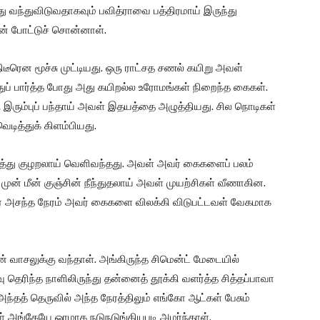
த்து வந்துவிடுவதாகவும் பவித்ராவை பத்திரமாய் இருந்து
போன் போட்டுச் சொன்னாள்.
திடீரென மூச்சு முட்டியது. ஒரு ராட்சத சணல் கயிறு அவள்
துப் பார்த்த போது அது கயிறல்ல உரோமங்கள் நிறைந்த கைகள்.
சி ஒரு இரும்புப் பந்தாய் அவள் இதயத்தை அழுத்தியது. சில நொடிகள்
ித்துக் கிளம்பியது.
கனத்து குழறலாய் வெளிவந்தது. அவள் அவர் கைகளைப் பலம்
முன் மீன் குஞ்சின் நீந்துதலாய் அவள் முயற்சிகள் வீணாகின.
அவர் அசந்த நேரம் அவர் கைகளை விலக்கி விடுபட்டவள் வேகமாக
் வாசலுக்கு வந்தாள். அங்கிருந்த சிமென்ட் மேடையில்
ு தெரிந்த நாளிலிருந்து தன்னைத் தூக்கி வளர்த்த சித்தப்பாவா
அந்தத் தெருவில் அந்த நேரத்திலும் எங்கோ ஆட்கள் பேசும்
ள் அங்கேயே ஓரமாக நடுநடுங்கியபடி அமர்ந்தாள்.