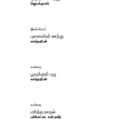
ஜெயக்குமார்
இலக்கியம்
புனைவின் ஊற்று
வசந்ததீபன்
கவிதை
பூவுக்குள் புழு
வசந்ததீபன்
கவிதை
மரித்த காதல்
புல்மோட்டை கவி நவீத்