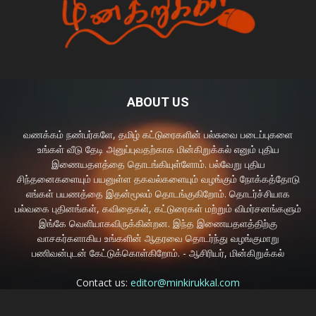
ABOUT US
வணக்கம் நண்பர்களே, தமிழ் கட்டுரைகளின் பல்சுவை படைப்புகளை
உங்கள் வீடு தேடி அனுப்புவதற்காக மின்கிறுக்கல் எனும் புதிய
இணையதளத்தை தொடங்கியுள்ளோம். பல்வேறு புதிய
சிந்தனைகளையும் பயனுள்ள தகவல்களையும் வழங்கும் நோக்கத்தோடு
எங்கள் பயணத்தை இதன்மூலம் தொடங்குகிறோம். தொடர்ச்சியாக
பல்வகை புதினங்கள், கவிதைகள், கட்டுரைகள் மற்றும் விமர்சனங்களும்
இங்கே வெளியாகவிருக்கின்றன. இந்த இணையதளத்திற்கு
வாசகர்களாகிய உங்களின் ஆதரவை தொடர்ந்து வழங்குமாறு
பணிவன்புடன் கேட்டுக்கொள்கிறோம். - ஆசிரியர், மின்கிறுக்கல்
Contact us:
editor@minkirukkal.com