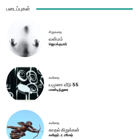
படைப்புகள்
சிறுகதை
வன்மம்
ஜெயக்குமார்
கவிதை
யமுனா வீடு 55
பாண்டித்துரை
கவிதை
காதல் கிறுக்கன்
கவிஞர். ர. ரமேஷ்