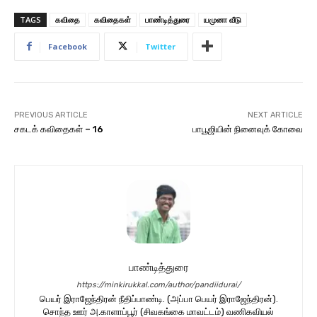
TAGS
கவிதை
கவிதைகள்
பாண்டித்துரை
யமுனா வீடு
Facebook
Twitter
PREVIOUS ARTICLE
NEXT ARTICLE
சகடக் கவிதைகள் – 16
பாபூஜியின் நினைவுக் கோவை
பாண்டித்துரை
https://minkirukkal.com/author/pandiidurai/
பெயர் இராஜேந்திரன் நீதிப்பாண்டி. (அப்பா பெயர் இராஜேந்திரன்).
சொந்த ஊர் அ.காளாப்பூர் (சிவகங்கை மாவட்டம்) வணிகவியல்