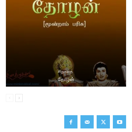
சிறுகதை
தோழன்