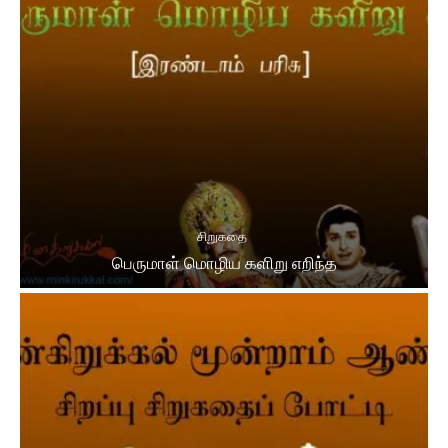
சிறுகதை
பெருமாள் மொழிய களிறு எறிந்த