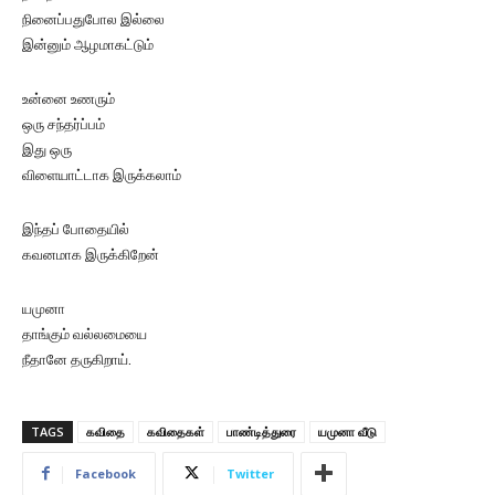
நினைப்பதுபோல இல்லை
இன்னும் ஆழமாகட்டும்
உன்னை உணரும்
ஒரு சந்தர்ப்பம்
இது ஒரு
விளையாட்டாக இருக்கலாம்
இந்தப் போதையில்
கவனமாக இருக்கிறேன்
யமுனா
தாங்கும் வல்லமையை
நீதானே தருகிறாய்.
TAGS
கவிதை
கவிதைகள்
பாண்டித்துரை
யமுனா வீடு
Facebook
Twitter