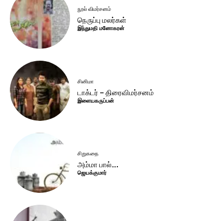
நூல் விமர்சனம்
நெருப்பு மலர்கள்
இந்துமதி மனோகரன்
சினிமா
டாக்டர் – திரைவிமர்சனம்
இளையகருப்பன்
சிறுகதை
அம்மா பால்….
ஜெயக்குமார்