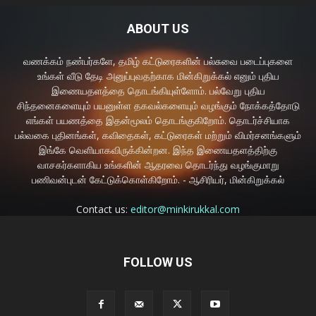
ABOUT US
வணக்கம் நண்பர்களே, தமிழ் கட்டுரைகளின் பல்சுவை படைப்புகளை
உங்கள் வீடு தேடி அனுப்புவதற்காக மின்கிறுக்கல் எனும் புதிய
இணையதளத்தை தொடங்கியுள்ளோம். பல்வேறு புதிய
சிந்தனைகளையும் பயனுள்ள தகவல்களையும் வழங்கும் நோக்கத்தோடு
எங்கள் பயணத்தை இதன்மூலம் தொடங்குகிறோம். தொடர்ச்சியாக
பல்வகை புதினங்கள், கவிதைகள், கட்டுரைகள் மற்றும் விமர்சனங்களும்
இங்கே வெளியாகவிருக்கின்றன. இந்த இணையதளத்திற்கு
வாசகர்களாகிய உங்களின் ஆதரவை தொடர்ந்து வழங்குமாறு
பணிவன்புடன் கேட்டுக்கொள்கிறோம். - ஆசிரியர், மின்கிறுக்கல்
Contact us:
editor@minkirukkal.com
FOLLOW US