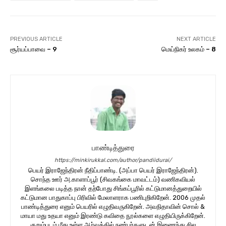
PREVIOUS ARTICLE
NEXT ARTICLE
சூர்யப்பாவை – 9
மெய்நிகர் உலகம் – 8
பாண்டித்துரை
https://minkirukkal.com/author/pandiidurai/
பெயர் இராஜேந்திரன் நீதிப்பாண்டி. (அப்பா பெயர் இராஜேந்திரன்).
சொந்த ஊர் அ.காளாப்பூர் (சிவகங்கை மாவட்டம்) வணிகவியல்
இளங்கலை படித்த நான் தற்போது சிங்கப்பூரில் கட்டுமானத்துறையில்
கட்டுமான பாதுகாப்பு பிரிவில் மேலாளராக பணிபுறிகிறேன். 2006 முதல்
பாண்டித்துரை எனும் பெயரில் எழுதிவருகிறேன். அவநிதாவின் சொல் &
மாயா மது உதயா எனும் இரண்டு கவிதை நூல்களை எழுதியிருக்கிறேன்.
குறும்படம் மீது உள்ள ஆர்வத்தில் நண்பர்களுடன் இணைந்து சில