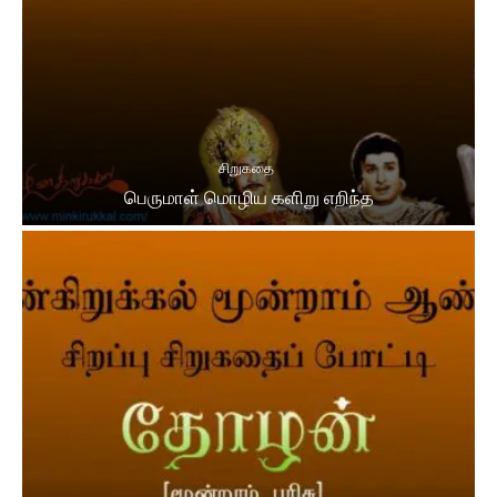
சிறுகதை
பெருமாள் மொழிய களிறு எறிந்த