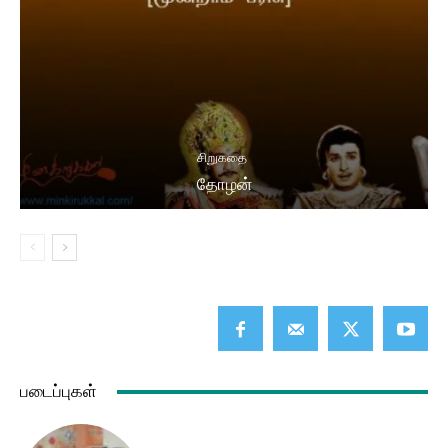
சிறுகதை
தோழன்
படைப்புகள்