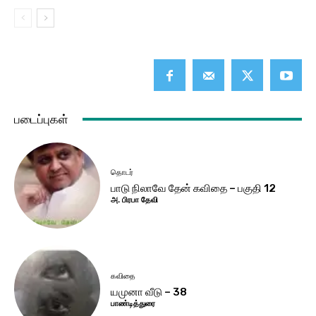
படைப்புகள்
தொடர்
பாடு நிலாவே தேன் கவிதை – பகுதி 12
அ. பிரபா தேவி
கவிதை
யமுனா வீடு – 38
பாண்டித்துரை