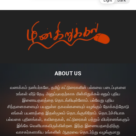
ABOUT US
வணக்கம் நண்பர்களே, தமிழ் கட்டுரைகளின் பல்சுவை படைப்புகளை
உங்கள் வீடு தேடி அனுப்புவதற்காக மின்கிறுக்கல் எனும் புதிய
இணையதளத்தை தொடங்கியுள்ளோம். பல்வேறு புதிய
சிந்தனைகளையும் பயனுள்ள தகவல்களையும் வழங்கும் நோக்கத்தோடு
எங்கள் பயணத்தை இதன்மூலம் தொடங்குகிறோம். தொடர்ச்சியாக
பல்வகை புதினங்கள், கவிதைகள், கட்டுரைகள் மற்றும் விமர்சனங்களும்
இங்கே வெளியாகவிருக்கின்றன. இந்த இணையதளத்திற்கு
வாசகர்களாகிய உங்களின் ஆதரவை தொடர்ந்து வழங்குமாறு