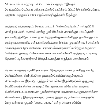
“பெரிய டாக்டர் வர்றாரு… பெரிய டாக்டர் வர்றாரு…” இதைச்
சொல்லும்போதெல்லாம் அந்த தாதிகள் கொடுக்கும் பில்டப் இருக்கிறதே. பிரதம
மந்திரியே வந்துவிட்டாரோ எனும் அளவுக்குத்தான் இருக்கும்.
மருத்துவர் வந்து எதுவும் சொல்ல மாட்டார். “எல்லாம் நார்மல்…” என்றுவிட்டு
சென்றுவிடுவார். ஆனால் அதற்கு முன் இவர்கள் கொடுக்கும் பில்டப் தான்
நம்மை அரற்றிவிடும். என்ன தான் சிறந்த சிகிழ்ச்சை அளித்தாலும் பொதுவாக
மருத்துவமனைகளில் ஏன் யாருமே இயல்பாக இருக்க முடிவதில்லை? அவர்கள்
சக மனிதனை நோயாளியாகப் பார்க்காமல் மனிதனாகப் பார்த்து சிகிழ்ச்சை
அளித்தால் இன்னுமும் வேகமாக குணமடைவார்களோ? மருத்துவர் யாராவது
இதனைப் படிக்க நேர்ந்தால் இதைக் கொஞ்சம் கருத்தில் கொள்ளலாம்.
சரி என் கதைக்கு வருகிறேன். பிரசவ அறைக்குள் என்ன நடக்கிறது என்றே
தெரியவில்லை. திடீர் திடீரென ஓடிவரும் செவிலியர்களும் எதுவும்
சொல்வதில்லை. இரண்டு மருத்துவர்கள் உள்ளே இருக்கிறார்கள். ஒருமுறை
வெளியே வந்த சின்ன மருத்துவர் பொறுமையாக உள்ளே உள்ள சூழலை
விளக்கினார். கூடுமானவரை முயற்சிக்கிறோம் அனேகமாக அறுவைசிகிச்சை
செய்யவேண்டி இருக்கும் என்றார். நமக்கு இந்தச் சூழலில் பாபாவைத் தவிர
வேறு யார் உதவ முடியும். “பாபா… பாபா…” என்று அவரை மட்டுமே