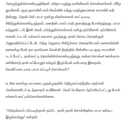
அழைத்துக்கொண்டிருந்தேன். ஏதோ மருந்து வாங்கிவரச் சொன்னார்கள். கீழே
ஓடினேன். ஒரு குவாலிஸ் கார் ரிவர்ஸில் வந்து மருத்துவமனை வாசலில் ஏறி
நின்றது. அதன் பின் பாபா மூன்று விரல்களைக் காட்டியபடி
சிரித்துக்கொண்டிருந்தார். மனதின் பாரம் பாதி குறைந்தது போலிருந்தது. பாபா
வந்துவிட்டார் இனி அவர் பார்த்துக்கொள்வார் என்று நம்பினேன். நம்பினோர்
கைவிடப்படார். எல்லாம் சுகமாக முடிந்தது. நான் பிரசவ அறைக்குள்
அனுமதிக்கப்பட்டேன். அந்த அறுவை சிகிழ்ச்சை அறையில் என் மனைவியின்
தலைக்கு மேல் தக தகவென வெள்ளி நிறத்தில் மின்னிய படி ஒரு பாபாவின்
படம் போட்ட நாள்காட்டி தொங்கிக்கொண்டிருந்தது. என்ன சொல்ல! உனக்காக
உன்னோடு நான் எப்போதும் எங்கும் இருப்பேன் என்பதை இதைவிட
வெளிப்படையாக பாபா எப்படிச் சொல்வார்?
உடனே எனக்கு பாபாவை முதல்முதலில் அறிமுகப்படுத்திய சுதர்சன்
அண்ணனிடம் நடந்ததைக் கூறினேன். அவர் பெரிதாக ஆச்சரியப்பட்டது போல்
எல்லாம் காட்டிக்கொள்ளவில்லை.
“அதெல்லாம் அப்படித்தான் தம்பி… நான் தான் சொல்றேன்ல பாபா உன்கூட
இருக்கார்னு” என்றார்.