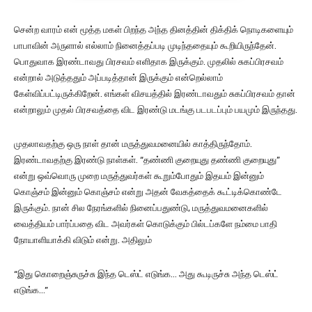
சென்ற வாரம் என் மூத்த மகள் பிறந்த அந்த தினத்தின் திக்திக் நொடிகளையும்
பாபாவின் அருளால் எல்லாம் நினைத்தப்படி முடிந்ததையும் கூறியிருந்தேன்.
பொதுவாக இரண்டாவது பிரசவம் எளிதாக இருக்கும். முதலில் சுகப்பிரசவம்
என்றால் அடுத்ததும் அப்படித்தான் இருக்கும் என்றெல்லாம்
கேள்விப்பட்டிருக்கிறேன். எங்கள் விசயத்தில் இரண்டாவதும் சுகப்பிரசவம் தான்
என்றாலும் முதல் பிரசவத்தை விட இரண்டு மடங்கு படபடப்பும் பயமும் இருந்தது.
முதலாவதற்கு ஒரு நாள் தான் மருத்துவமனையில் காத்திருந்தோம்.
இரண்டாவதற்கு இரண்டு நாள்கள். “தண்ணி குறையுது தண்ணி குறையுது”
என்று ஒவ்வொரு முறை மருத்துவர்கள் கூறும்போதும் இதயம் இன்னும்
கொஞ்சம் இன்னும் கொஞ்சம் என்று அதன் வேகத்தைக் கூட்டிக்கொண்டே
இருக்கும். நான் சில நேரங்களில் நினைப்பதுண்டு, மருத்துவமனைகளில்
வைத்தியம் பார்ப்பதை விட அவர்கள் கொடுக்கும் பில்டப்களே நம்மை பாதி
நோயாளியாக்கி விடும் என்று. அதிலும்
“இது கொறைஞ்சுருச்சு இந்த டெஸ்ட் எடுங்க… அது கூடிருச்சு அந்த டெஸ்ட்
எடுங்க…”