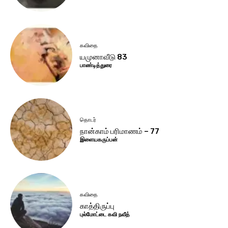
கவிதை
யமுனாவீடு 83
பாண்டித்துரை
தொடர்
நான்காம் பரிமாணம் – 77
இளையகருப்பன்
கவிதை
காத்திருப்பு
புல்மோட்டை கவி நவீத்