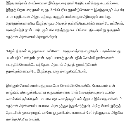
இந்த சுதர்சன் அண்ணனை இன்றுவரை நான் நேரில் பார்த்தது கூடயில்லை.
இந்தத் தொடரை நான் எழுத மிகப்பெரிய தூண்டுகோலாக இருந்தவரும் அவரே.
பாபா பற்றிய என் அனுபவத்தை எழுதும் எண்ணமும் ஆர்வமும் எனக்கு
நெடுநாள்களாகவே இருந்தாலும் அதைத் தள்ளிப்போட்டுக்கொண்டே வந்தேன்.
அதைப்பற்றி நான் யாரிடமும் விவாதித்தது கூடயில்லை. திடீரென்று ஒரு நாள்
சுதர்சன் அண்ணன் அழைக்கிறார்.
“ஜெய் நீ தான் எழுதுவைல. உன்னோட அனுபவத்தை எழுதேன். யாருக்காவது
பயன்படும்” என்றார். நான் மழுப்பலாகத் தான் பதில் சொல்லி நாள்களைக்
கடத்திக்கொண்டே வந்தேன். ஆனால் அந்தத் தூண்டுகோல்
தூண்டிக்கொண்டே இருந்தது. நானும் எழுதிவிட்டேன்.
இன்னும் சொன்னால் எத்தனையோ சொல்லிக்கொண்டே போகலாம். என்
வாழ்வில் மிக முக்கியமான தருணங்களாக நான் நினைத்தவற்றை மட்டும்
சொல்லியிருக்கிறேன். பாபாவோடு கொஞ்சமும் சம்பந்தமே இல்லாத என்னிடம்
சுதர்சன் அண்ணன் பாபாவை அழைத்துவந்து சேர்த்தார். அதே போல் இந்தத்
தொடரின் மூலம் நானும் யாரோ ஒருவரிடம் பாபாவைச் சேர்த்திருந்தால் அதுவே
எனக்கு பெரிய வெற்றி.