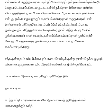
என்னைப் பொறுத்தவரை கடவுள் நம்பிக்கைக்கும் தன்நம்பிக்கைக்கும் பெரிய
வேறுபாடெல்லாம் கிடையாது. கடவுள் இருக்கிறாரா இல்லையா என்கிற
விவாதத்திற்குள் நான் போக விரும்பவில்லை. ஆனால் கடவுள் நம்பிக்கை
என்பது ஒவ்வொருவருக்கும் அவசியம் என்றே நான் கருதுகிறேன். என்
இன்பத்தைப் பகிர்ந்துகொள்ள ஆயிரம்பேர் இருக்கிறார்கள் ஆனால்
துன்பத்தைப் பகிர்ந்துகொள்ள வெகு சிலர் தான். அந்த வெகு சிலரில்
முக்கியமானவர் தான் கடவுள். தன்னம்பிக்கையோடு நான் முன்னேறிச்
செல்லும்போது எனக்கு இன்னொரு கையாய் கடவுள் நம்பிக்கை
கைக்கொடுக்கிறது.
எந்த ஒன்றையும் நம்பு இல்லை நம்பாதே. இரண்டில் ஒன்று தான் இருக்க முடியும்.
நம்புவதை முழுமையாக நம்பு அது நிச்சயம் உன் வாழ்வில் ஒளியேற்றும்.
பாபா உங்கள் அனைவர் வாழ்விலும் ஒளியேற்றட்டும்…
ஓம் சாய்ராம்…
கடந்த எட்டு வாரங்களாக என்னோடு பாபாவைத் தரிசித்த உங்கள்
அனைவருக்கும் நன்றி.