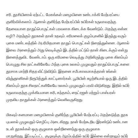
சரி. தூசியினால் ஏற்பட்ட மேகங்கள் மழையினை உண்டாக்கி மேற்பரப்பை
குளிர்விக்கலாம். ஆனால் குளிர்ந்த மேற்பரப்பில் உயிர்கள் உருவாவதற்கு
தேவையான தாதுப்பொருட்கள் பரவலாக கிடைக்க வேண்டும். அதற்கு என்ன
வழி? அதற்கும் தூசுகள் தான் உதவும். எரிமலைக் குழம்புகளில் இருந்து வரும்
புகை மண்டலத்தில் அபரிமிதமான தாதுப் பொருட்கள் நிறைந்துள்ளன. ஆனால்
இவை அனைத்தும் அது வெடிக்கும் இடத்தில் மட்டும் தான் கிடைக்கும் என்று
நினைத்துவிட வேண்டாம். ஒரு எரிமலை வெடித்து அதிலிருந்து புகை கிளம்பும்
பொழுது சில நாட்களிலேயே அந்த புகை உலகம் முழுவதும் தாதுப்பொருட்களை
தூசாக மாற்றி சிதற விட்டுவிடும். இதனை சமீபகாலமாகத்தான் உங்கள்
விஞ்ஞானிகள் நிரூபித்துக் காட்டினார்கள். பூமியின் சுழற்சியால் ஒரு இடத்தில்
கிளம்பும் தூசு சிலநாட்களிலேயே உலகம் முழுவதும் பரவி விடுகிறது. இதில் உயிர்
உருவாவதற்கு முக்கியமான கரி, கந்தகம், நைட்ரஜன் மற்றும் பாஸ்பரஸ்
முதலிய தாதுக்கள் அனைத்தும் வெளிவருகிறது.
மிகவும் கனமான மழையினால் குளிர்ந்த பூமியின் மேற்பரப்பு அதற்கடுத்த தூசு
புயலால் முழுவதும் செழிப்பு அடைகிறது. நான் மேற்கூறிய இரண்டும் உண்டான
உடன் தூசுக்கள் ஒரு குழுவாக ஒன்றிணைந்து ஒரு குழுவாக
மாறுகிறது. இப்படிப்பட்ட குழுவுக்கு ஆரம்பத்தில் உயிர் இல்லை என்றாலும் உயிர்