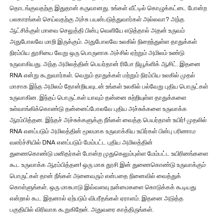
தொடங்குவதற்கு இதுதான் கருவானது. உங்கள் வீட்டில் கொழுக்கட்டை போன்ற
பலகாரங்கள் செய்வதற்கு அச்சு பயன்படுத்துவார்கள் அல்லவா? அந்த
ஆட்சிக்குள் மாவை செலுத்தி பின்பு வெளியே எடுத்தால் அதன் உருவம்
அதுபோலவே மாறி இருக்கும். அதுபோலவே உலகில் நிறைந்துள்ள தாதுக்கள்
நிரம்பிய தூசியை வேறு ஒரு பொருளாக அச்சில் ஏற்றும் அமிலம் உண்டு
உருவாகியது. அந்த அமிலத்தின் பெயர்தான் ரிபோ நியூக்ளிக் ஆசிட். இதனை
RNA என்று கூறுவார்கள். வெறும் தாதுக்கள் மற்றும் நிரம்பிய உலகில் முதல்
மாசாக இந்த அமிலம் தோன்றியவுடன் உங்கள் உலகில் பல்வேறு புதிய பொருட்கள்
உருவாகின. இந்தப் பொருட்கள் யாவும் தன்னை சுற்றியுள்ள தாதுக்களை
உள்வாங்கிக்கொண்டு தன்னைப்போலவே புதிய அச்சுக்களை உருவாக்க
ஆரம்பித்தன. இந்தச் அச்சுக்களுக்கு நீங்கள் வைத்த பெயர்தான் உயிர்! முதலில்
RNA எனப்படும் அமிலத்தின் மூலமாக உருவாக்கிய உயிர்கள் பின்பு பரிணாம
வளர்ச்சியில் DNA எனப்படும் மேம்பட்ட புதிய அமிலத்தின்
துணைகொண்டு மனிதர்கள் போன்ற முதுகெலும்புள்ள மேம்பட்ட உயிரினங்களை
கூட உருவாக்க ஆரம்பித்தன! ஒரு மாசு தூசி இன் துணைகொண்டு உருவாக்கும்
பொருட்கள் தான் நீங்கள் அனைவரும் என்பதை நினைவில் வைத்துக்
கொள்ளுங்கள். ஒரு மாசுபாடு இவ்வளவு நன்மைகளை கொடுக்கக் கூடியது
என்றால் கூட இதனால் ஏற்படும் விபரீதங்கள் ஏராளம். இதனை அடுத்த
பகுதியில் விரிவாக கூறுகிறேன். அதுவரை காத்திருங்கள்.