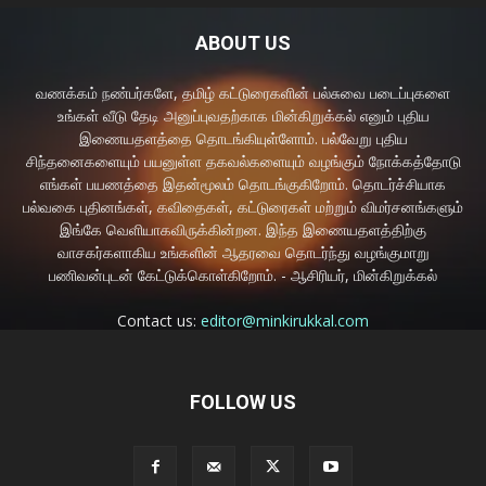
ABOUT US
வணக்கம் நண்பர்களே, தமிழ் கட்டுரைகளின் பல்சுவை படைப்புகளை
உங்கள் வீடு தேடி அனுப்புவதற்காக மின்கிறுக்கல் எனும் புதிய
இணையதளத்தை தொடங்கியுள்ளோம். பல்வேறு புதிய
சிந்தனைகளையும் பயனுள்ள தகவல்களையும் வழங்கும் நோக்கத்தோடு
எங்கள் பயணத்தை இதன்மூலம் தொடங்குகிறோம். தொடர்ச்சியாக
பல்வகை புதினங்கள், கவிதைகள், கட்டுரைகள் மற்றும் விமர்சனங்களும்
இங்கே வெளியாகவிருக்கின்றன. இந்த இணையதளத்திற்கு
வாசகர்களாகிய உங்களின் ஆதரவை தொடர்ந்து வழங்குமாறு
பணிவன்புடன் கேட்டுக்கொள்கிறோம். - ஆசிரியர், மின்கிறுக்கல்
Contact us:
editor@minkirukkal.com
FOLLOW US