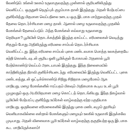
வேண்டும். உங்கள் உலகம் உருவாகுவதற்கு முன்னால் சூரியனிலிருந்து
வெளிப்பட்ட ஒருதுளி நெருப்புக் குழம்பாக தான் இருந்தது. அதன் மேற்பரப்பை
குளிர்வித்து மிதமான வெப்பநிலை உடைய ஒரு இடமாக மாற்றுவதற்கு முதல்
தேவை தொடர்ச்சியான மழை தான். ஆனால் மழை உருவாவதற்கு முதலில்
மேகங்கள் தேவைப்படும். அந்த மேகங்கள் எவ்வாறு உருவானது
தெரியுமா? பூமியின் தொடக்கத்தில் இருந்த ஏகப்பட்ட எரிமலைகள் வெடித்து
சிதறும் போது அதிலிருந்து எரிமலை சாம்பல் தொடர்ச்சியாக
வெளிப்பட்டது. இந்த எரிமலை சாம்பல் புகை மண்டலமாக மொத்த உலகத்தையே
சுற்றி கொண்டவுடன் சூரிய ஒளி பூமிக்குள் போகாமல் அதனால் பூமி
மேற்கொண்டு வெப்பம் அடையாமல் இருந்தது. இந்த நிலைமையில்
காற்றிலிருந்த நீராவி குளிர்ச்சியடைந்து எரிமலையில் இருந்து வெளிப்பட்ட புகை
மண்டலத்துடன் ஒட்டிக்கொண்டு சிறிது சிறிதாக மழைமேகம் ஆக
மாறியது. மழை மேகங்களில் ஈரப்பதம் மிகவும் அதிகமாக கூடிய உடன் பூமி
முழுவதும் ஒரு அபரிமிதமான மழை கொட்டத் தொடங்கியது. இந்த நிகழ்வால்
பூமியின் மேற்பரப்பு குளிர்ந்து உயிர்கள் வாழ்வதற்கு ஏற்ற பகுதியாக
மாறியது. ஒருவேளை எரிமலைகளில் இருந்து புகை மண்டலமும் தூசியும்
வெளியாகவில்லை என்றால் மேகங்களும் மழையும் உலகில் உருவாகி இருக்கவே
முடியாது. அதன் விளைவாக பூமி உயிர்கள் வாழ்வதற்கு தகுதியற்ற ஒரு இடமாக
கூட மாறியிருக்கலாம்!