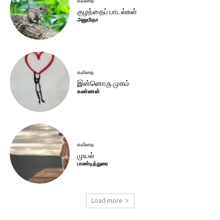
கவிதை
குழந்தைப் பாடல்கள்
அனுமிதா
கவிதை
இன்னொரு முகம்
கண்ணன்
கவிதை
முயல்
பாண்டித்துரை
Load more