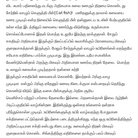
விட சுமார் பதினைந்து மடங்கு அதிகமாக சுவை உணரும் திறமை கொண்டது
சேற்றில் வாழும் கெளுத்தி மீன்(Cat fish)! மனிதனுக்கு நாவால் சுவையை
உணர முடியும் என்ற நிலையில் கெளுத்தி மீன் தன்னுடைய உடலின் மேற்பகுதியில்
உள்ள எந்த இடத்திலும் சுவையை உணர்ந்து விடுகிறது. சுருக்கமாக
சொல்லப்போனால் இதன் மொத்த உடலுமே இதற்கு நாக்குதான். சேறும்
சகதியும் அதிகமாக இருக்கும் நிலப்பரப்பில் சுவாசிக்கும் பிராணவாயு மிகவும்
குறைவாகத்தான் இருக்கும். மேலும் சேற்றுக்குள் வாழும் உயிரினங்கள் எதற்குமே
சரியாக எதிரியை பார்க்க முடியாது. இது இரண்டையுமே சமாளிக்க
வேண்டுமென்றால் அதற்கு மிகவும் அதிகமான உணர்வு திறன் தேவை. மொத்த
உடலாலும் சுவைக்க முடிந்ததால் தன்னை சுற்றி
இருக்கும் சகதியின் சுவையைக் கொண்டே இவற்றால் அங்கு வாழ
முடியுமா என்றும் அங்கு ஏதேனும் உணவு கிடைக்குமா என்பதையும் தெரிந்து
கொண்டு விடும். இந்த வகை மீன்களுக்கு அதிக சூரிய
வெளிச்சம் மற்றும் பார்வை தேவையே இல்லை. அதனால்தான் இவை ஆற்றின்
அடிப்பகுதியில் வாழ்கின்றன. இதிலிருந்து ஒன்றை உங்களால் நன்றாக
புரிந்துகொள்ள முடியும். உயிரினங்களுக்கு உயிர் வாழ்வதற்கு போதுமான
சக்திகளை மட்டும்தான் இயற்கை படைத்திருக்கிறது. எந்த ஒரு உயிரினத்திற்கும்
அதிகப்படியான சக்தி என்பது கிடையாது. சுவைக்கும் திறன் மிகவும்
குறைவாகக் கொண்ட சிங்கத்திற்கு எதிரிகளை தாக்கும் பலம் மிகவும்