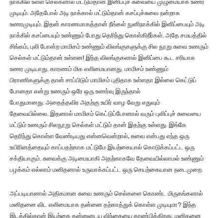
நாக்கில் உள்ள செல்களால் மட்டும்தான் இனிப்புச் சுவையை முழுமையாக உணர
முடியும். அதேபோல் அடி நாக்கால் மட்டும்தான் கசப்புச்சுவை நன்றாக
உணரமுடியும். இதன் காரணமாகத்தான் நீங்கள் நுனிநாக்கில் இனிப்பையும் அடி
நாக்கில் கசப்பையும் உண்ணும் போது தெரிந்து கொள்கிறீர்கள். அதே சமயத்தில்
சிங்கம், புலி போன்ற மாமிசம் உண்ணும் விலங்குகளுக்கு சில நூறு சுவை உணரும்
செல்கள் மட்டும்தான் உள்ளன! இந்த விலங்குகளால் இனிப்பை கூட சரியாக
உணர முடியாது. காரணம் மிக எளிமையானது. மாமிசம் உண்ணும்
பிராணிகளுக்கு தான் சாப்பிடும் மாமிசம் புதிதாக உள்ளதா இல்லை கெட்டுப்
போனதா என்று உணரும் ஒரே ஒரு உணர்வு இருந்தால்
போதுமானது. அதைத்தவிர அதற்கு உயிர் வாழ வேறு எதுவும்
தேவையில்லை. இதனால் மாமிசம் கெட்டுப்போனால் வரும் புளிப்புச் சுவையை
மட்டும் உணரும் சிலநூறு செல்கள் மட்டும் தான் இதற்கு உள்ளது. இங்கே
தெரிந்து கொள்ள வேண்டியது என்னவென்றால், சுவை என்பது எந்த ஒரு
உயிரினத்தையும் காப்பதற்காக மட்டுமே இயற்கையால் கொடுக்கப்பட்ட ஒரு
சக்தியாகும். சுவைக்கு அடிமையாகி அதற்காகவே தேவையில்லாமல் உண்ணும்
பழக்கம் எல்லாம் மனிதனால் உருவாக்கப்பட்ட ஒரு செயற்கையான நடைமுறை.
அப்படியானால் அதிகமான சுவை உணரும் செல்களை கொண்ட மிருகங்களால்
மனிதனை விட எளிமையாக தன்னை தற்காத்துக் கொள்ள முடியுமா? இந்த
இடத்தில்தான் இயற்கை தன்னுடைய விந்தையை காண்பிக்கிறது. மனிதனை