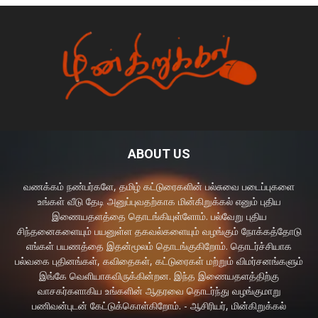
ABOUT US
வணக்கம் நண்பர்களே, தமிழ் கட்டுரைகளின் பல்சுவை படைப்புகளை
உங்கள் வீடு தேடி அனுப்புவதற்காக மின்கிறுக்கல் எனும் புதிய
இணையதளத்தை தொடங்கியுள்ளோம். பல்வேறு புதிய
சிந்தனைகளையும் பயனுள்ள தகவல்களையும் வழங்கும் நோக்கத்தோடு
எங்கள் பயணத்தை இதன்மூலம் தொடங்குகிறோம். தொடர்ச்சியாக
பல்வகை புதினங்கள், கவிதைகள், கட்டுரைகள் மற்றும் விமர்சனங்களும்
இங்கே வெளியாகவிருக்கின்றன. இந்த இணையதளத்திற்கு
வாசகர்களாகிய உங்களின் ஆதரவை தொடர்ந்து வழங்குமாறு
பணிவன்புடன் கேட்டுக்கொள்கிறோம். - ஆசிரியர், மின்கிறுக்கல்