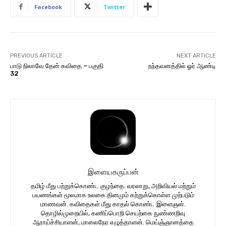
Facebook
Twitter
PREVIOUS ARTICLE
NEXT ARTICLE
பாடு நிலாவே தேன் கவிதை – பகுதி
நந்தவனத்தில் ஓர் ஆண்டி
32
இளையகருப்பன்
தமிழ் மீது பற்றுக்கொண்ட குழந்தை. வரலாறு, அறிவியல் மற்றும்
பயணங்கள் மூலமாக உலகை தினமும் கற்றுக்கொள்ள முற்படும்
மாணவன். கவிதைகள் மீது காதல் கொண்ட இளைஞன்.
தொழில்முறையில், கணிப்பொறி செயற்கை நுண்ணறிவு
ஆராய்ச்சியாளன், மாலைநேர எழுத்தாளன். மெய்ஞ்ஞானத்தை