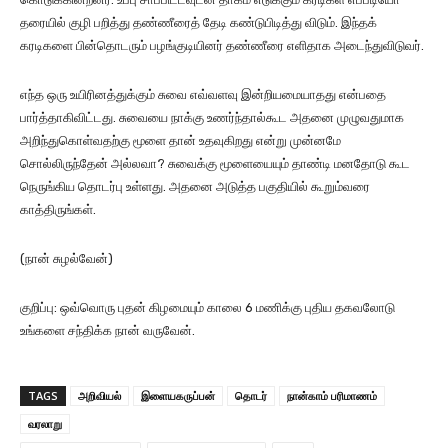
தரையில் குழி பறித்து தண்ணீரைத் தேடி கண்டுபிடித்து விடும். இந்தக்
கரடிகளை பின்தொடரும் பழங்குடியினர் தண்ணீரை எளிதாக அடைந்துவிடுவர்.
எந்த ஒரு உயிரினத்துக்கும் சுவை எவ்வளவு இன்றியமையாதது என்பதை
பார்த்தாகிவிட்டது. சுவையை நாக்கு உணர்ந்தால்கூட அதனை முழுவதுமாக
அறிந்துகொள்வதற்கு மூளை தான் உதவுகிறது என்று முன்னமே
சொல்லிருந்தேன் அல்லவா? சுவைக்கு மூளையையும் தாண்டி மனதோடு கூட
நெருங்கிய தொடர்பு உள்ளது. அதனை அடுத்த பகுதியில் கூறும்வரை
காத்திருங்கள்.
(நான் சுழல்வேன்)
குறிப்பு: ஒவ்வொரு புதன் கிழமையும் காலை 6 மணிக்கு புதிய தகவலோடு
உங்களை சந்திக்க நான் வருவேன்.
TAGS
அறிவியல்
இளையகருப்பன்
தொடர்
நான்காம் பரிமாணம்
வரலாறு