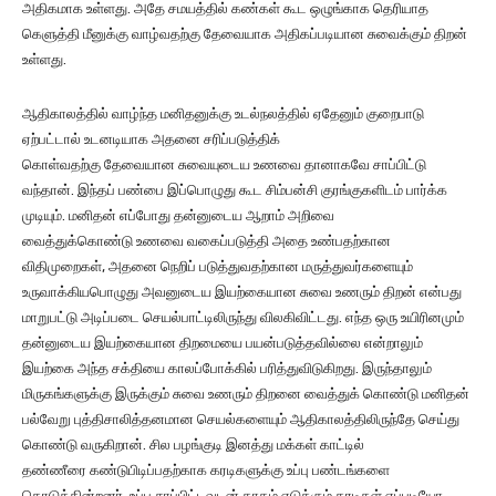
அதிகமாக உள்ளது. அதே சமயத்தில் கண்கள் கூட ஒழுங்காக தெரியாத
கெளுத்தி மீனுக்கு வாழ்வதற்கு தேவையாக அதிகப்படியான சுவைக்கும் திறன்
உள்ளது.
ஆதிகாலத்தில் வாழ்ந்த மனிதனுக்கு உடல்நலத்தில் ஏதேனும் குறைபாடு
ஏற்பட்டால் உடனடியாக அதனை சரிப்படுத்திக்
கொள்வதற்கு தேவையான சுவையுடைய உணவை தானாகவே சாப்பிட்டு
வந்தான். இந்தப் பண்பை இப்பொழுது கூட சிம்பன்சி குரங்குகளிடம் பார்க்க
முடியும். மனிதன் எப்போது தன்னுடைய ஆறாம் அறிவை
வைத்துக்கொண்டு உணவை வகைப்படுத்தி அதை உண்பதற்கான
விதிமுறைகள், அதனை நெறிப் படுத்துவதற்கான மருத்துவர்களையும்
உருவாக்கியபொழுது அவனுடைய இயற்கையான சுவை உணரும் திறன் என்பது
மாறுபட்டு அடிப்படை செயல்பாட்டிலிருந்து விலகிவிட்டது. எந்த ஒரு உயிரினமும்
தன்னுடைய இயற்கையான திறமையை பயன்படுத்தவில்லை என்றாலும்
இயற்கை அந்த சக்தியை காலப்போக்கில் பரித்துவிடுகிறது. இருந்தாலும்
மிருகங்களுக்கு இருக்கும் சுவை உணரும் திறனை வைத்துக் கொண்டு மனிதன்
பல்வேறு புத்திசாலித்தனமான செயல்களையும் ஆதிகாலத்திலிருந்தே செய்து
கொண்டு வருகிறான். சில பழங்குடி இனத்து மக்கள் காட்டில்
தண்ணீரை கண்டுபிடிப்பதற்காக கரடிகளுக்கு உப்பு பண்டங்களை
கொடுக்கின்றனர். உப்பு சாப்பிட்டவுடன் தாகம் எடுக்கும் கரடிகள் எப்படியோ