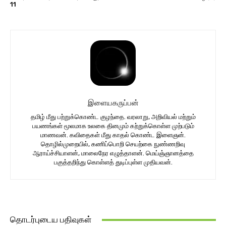
11
இளையகருப்பன்
தமிழ் மீது பற்றுக்கொண்ட குழந்தை. வரலாறு, அறிவியல் மற்றும்
பயணங்கள் மூலமாக உலகை தினமும் கற்றுக்கொள்ள முற்படும்
மாணவன். கவிதைகள் மீது காதல் கொண்ட இளைஞன்.
தொழில்முறையில், கணிப்பொறி செயற்கை நுண்ணறிவு
ஆராய்ச்சியாளன், மாலைநேர எழுத்தாளன். மெய்ஞ்ஞானத்தை
பகுத்தறிந்து கொள்ளத் துடிப்புள்ள முதியவன்.
தொடர்புடைய பதிவுகள்