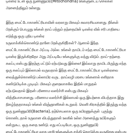
டிஎன்ஏ உடன் ஒரு நுண்ணுயிர்(Mitochondria) உங்களுடைய செல்கள்
அனைத்திலும் உள்ளது.
இந்த மைட்டோகாண்ட்ரியாவின் வரலாறு மிகவும் சுவாரசியமானது. நீங்கள்
பிறக்கும் பொழுது உங்கள் தாய் மற்றும் தந்தையின் டிஎன்ஏ வில் சரி பாதியை
எடுத்து ஒரு புதிய டிஎன்ஏ
உருவாக்கிக்கொண்டு தானே பிறக்குகிறீர்கள்? ஆனால் இந்த
மைட்டோகாண்ட்ரியா அப்படி அல்ல. உங்கள் தாயிடம் எந்த மைட்டோகாண்ட்ரியா
டிஎன்ஏ இருக்கிறதோ அது அப்படியே உங்களுக்கு வந்து விடும். தாய்-தந்தை
கலப்பு என்பது இதற்கு மட்டும் ஏற்படுவது இல்லை! இவ்வாறு தாயிடமிருந்து எந்த
ஒரு கலப்பும் இல்லாமல் வருவதால் இந்த மைட்டோகாண்ட்ரியா டிஎன்ஏவை
வைத்துக்கொண்டு பல்லாயிர வருட தாய்வழி மரபை உங்களால் எளிதாக
கண்டுபிடிக்க முடியும். மிகவும் குறைவாகவே இதில் மாறுதல்
ஏற்படுவதால் இதன் பரிணாம வளர்ச்சி என்பது மிகவும்
வித்தியாசமானது. பரிணாம வளர்ச்சி இல்லாமல் ஒரு இயற்கை விபத்தாக இது
நிகழ்ந்ததாகவும் உங்கள் விஞ்ஞானிகள் கூறுவர். வெளி கிரகத்தில் இருந்து வந்த
ஒரு நுண்ணுயிரி(Bacteria), தற்செயலாக ஒரு உயிரணுக்குள் புகுந்து
கொண்டதால் உருவான விபத்துதான் உலகில் உள்ள அனைத்து உயிர்களும்
என்றுகூட ஒரு கதை உண்டு. எது எப்படியோ, ஒரு நுண்ணுயிர்
மைட்டோகாண்ட்ரியா வாக மாறி உங்களுக்கு சக்தி கொடுத்து வருகிறது என்பது