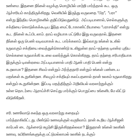
உண்மை. இதனை நீங்கள் வழக்கு மொழியில் மாற்றி பார்த்தால் கூட ஒரு
ஆச்சரியம் காத்திருக்கிறது. வெளியில் இருந்து வருவதை “பிற”, “பரா”
என்று இந்திய மொழிகளில் குறிப்பிடுவதுண்டு. அப்படியானால், செல்களுக்கு
சக்தியை கொடுக்கக்கூடிய இந்த மைட்டோகாண்ட்ரியாவை “பராசக்தி” என்று
கூட நீங்கள் கூப்பிடலாம். தாய் வழியாக மட்டுமே இது வருவதால், இதனை
நீங்கள் ஒரு பெண் வடிவமாகக் கூட பார்க்கலாம். இவ்வாறு உங்கள் உடலில்
உருவாகும் சக்தியை வைத்துக்கொண்டு உடலிலுள்ள தாய்-தந்தை டிஎன்ஏ புதிய
செல்களை உருவாக்கி உடலை வளர்த்துக் கொள்கிறது. தாய் தந்தை சரிபாதியாக
இருக்கும் டிஎன்ஏவை அப்படியானால் பாதி ஆண் பாதி பெண் என்று
கூறலாமா? இதனை சிவம் என்றும் அர்த்தநாரி என்றும் உங்கள் பண்டைய
மதங்கள் கூறுகின்றன. சிவமும் சக்தியும் கலப்பதனால் தான் உலகம் உருவாகிறது
என்றும் கூறுகின்றன. இப்படி மதத்திற்கும் அறிவியல் வரலாற்றுக்கும்
உள்ள தொடர்பை ஆராய்ச்சி செய்து பார்க்கும் பொறுப்பை உங்களிடமே விட்டு
விடுகிறேன்.
சரி. உணவோடு கலந்த ஒரு வரலாற்று கதையும்
பார்த்தாகிவிட்டது. மீண்டும் உணவுக்குள் வருவோம். நான் கூறிய ஆக்சிஜன்
கார்பன் டை ஆக்சைடு சுழற்சி இருக்கிறதல்லவா? இதுதான் உங்கள் உலகின்
உணவு. உயிரினங்களுக்கு மட்டுமல்லாமல் உலகில் நடக்கும்