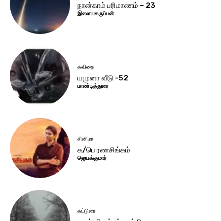
நான்காம் பரிமாணம் – 23
இளையகருப்பன்
கவிதை
யமுனா வீடு -52
பாண்டித்துரை
சினிமா
க/பெ ரணசிங்கம்
ஜெயக்குமார்
கட்டுரை