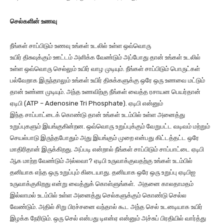
செல்களின் உணவு
நீங்கள் சாப்பிடும் உணவு உங்கள் உடலில் உள்ள ஒவ்வொரு
உயிர் திசுவுக்கும் ஊட்டம் அளிக்க வேண்டும் அப்போது தான் உங்கள் உடலில்
உள்ள ஒவ்வொரு செல்லும் உயிர் வாழ முடியும். நீங்கள் சாப்பிடும் பொருட்கள்
பல்வேறாக இருந்தாலும் உங்கள் உயிர் திசுக்களுக்கு ஒரே ஒரு உணவை மட்டும்
தான் உண்ண முடியும். அந்த உணவிற்கு நீங்கள் வைத்த ரசாயன பெயர்தான்
ஏடிபி (ATP – Adenosine Tri Phosphate). ஏடிபி என்னும்
இந்த சாப்பாட்டைக் கொண்டு தான் உங்கள் உடம்பில் உள்ள அனைத்து
உறுப்புகளும் இயங்குகின்றன. ஒவ்வொரு உறுப்புக்கும் வேறுபட்ட வடிவம் மற்றும்
செயல்பாடு இருந்தபோதும் அது இயங்கும் முறை என்பது கிட்டத்தட்ட ஒரே
மாதிரிதான் இருக்கிறது. அப்படி என்றால் நீங்கள் சாப்பிடும் சாப்பாட்டை ஏடிபி
ஆக மாற்ற வேண்டும் அல்லவா? ஏடிபி உருவாக்குவதற்கு உங்கள் உடம்பில்
தனியாக எந்த ஒரு உறுப்பும் கிடையாது. தனியாக ஒரே ஒரு உறுப்பு ஏடிபிஐ
உருவாக்குகிறது என்று வைத்துக் கொள்ளுங்கள். அதனை காலதாமதம்
இல்லாமல் உடம்பில் உள்ள அனைத்து செல்களுக்கும் கொண்டு செல்ல
வேண்டும். அதில் சிறு பிரச்சனை வந்தால் கூட அந்த செல் உடனடியாக உயிர்
இழக்க நேரிடும். ஒரு செல் என்பது டிஎன்ஏ என்னும் அச்சுப் பிரதியில் வார்த்து