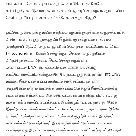
எடுக்கப்பட்ட செயல் வடிவம் என்று சென்ற அதிகாரத்திலேயே
கூறியிருந்தேன். ஆனால் உங்கள் டிஎன்ஏ விற்கு ஏடிபியை உருவாக்கும் ரகசியம்
தெரியாது. அப்படியானால் ஏடிபி எங்கேதான் உருவாகிறது?
ஒவ்வொரு செல்லுக்கு உள்ளே சக்தியை உருவாக்குவதற்காக ஒரு தன்னாட்சி
அதிகாரம் பெற்ற ஒரு நுண்ணுயிர் இருக்கிறது என்று உங்களால் நம்ப
முடிகிறதா? ஆம். அந்த நுண்ணுயிரின் பெயர்தான் மைட்டோகாண்ட்ரியா
(Mitochondria). நீங்கள் செல்லுக்குள் இதனை ஒரு பகுதியாக
அறிந்திருக்கலாம். ஆனால் இவை செல்லுக்குள் உள்ள
டிஎன்ஏவிடம் (DNA) கட்டுப்படவில்லை. மாறாக ஒவ்வொரு
மைட்டோகாண்ட்ரியாவுக்கு உள்ளே வேறுபட்ட ஒரு தனி டிஎன்ஏ (mt-DNA)
உள்ளது. இந்த டிஎன்ஏ வின் உதவியால்தான் சாப்பாட்டில் உள்ள
குளுக்கோஸ் மற்றும் சுவாசக் காற்றில் உள்ள ஆக்சிஜன் இரண்டும் கலந்து
ஏடிபி மற்றும் கார்பன் டை ஆக்சைடு வாயுவாக மாறுகிறது. பின்பு ஏடிபி ஐ
உணவாகக் கொண்டு மொத்த உடல் இயக்கமும் நடைபெறுகிறது. இங்கே
இரண்டு விஷயங்கள் கவனிக்கப்பட வேண்டியவை. முதலாவதாக, இங்கே
நடக்கும் ஆக்சிஜன் கார்பன் டை ஆக்சைடு சூழற்சி. உலகில் இருக்கும்
உயிரினங்கள் அனைத்திற்கும் இந்த சுழற்சிதான் அடிப்படை உணவாக
விளங்குகிறது. இரண்டாவதாக, உங்கள் உணவை செரிப்பதற்கு மட்டுமே தனி