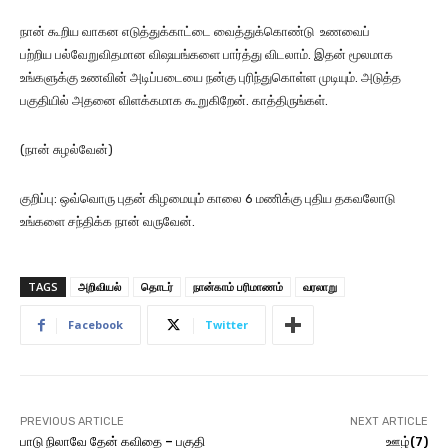
நான் கூறிய வாகன எடுத்துக்காட்டை வைத்துக்கொண்டு உணவைப்
பற்றிய பல்வேறுவிதமான விஷயங்களை பார்த்து விடலாம். இதன் மூலமாக
உங்களுக்கு உணவின் அடிப்படையை நன்கு புரிந்துகொள்ள முடியும். அடுத்த
பகுதியில் அதனை விளக்கமாக கூறுகிறேன். காத்திருங்கள்.
(நான் சுழல்வேன்)
குறிப்பு: ஒவ்வொரு புதன் கிழமையும் காலை 6 மணிக்கு புதிய தகவலோடு
உங்களை சந்திக்க நான் வருவேன்.
TAGS
அறிவியல்
தொடர்
நான்காம் பரிமாணம்
வரலாறு
Facebook
Twitter
PREVIOUS ARTICLE
NEXT ARTICLE
பாடு நிலாவே தேன் கவிதை – பகுதி
ஊழ்(7)