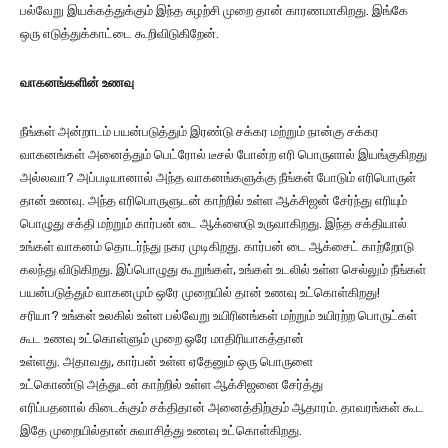
பல்வேறு இயக்கத்துக்கும் இந்த சுழற்சி முறை தான் காரணமாகிறது. இங்கே
ஒரு எடுத்துக்காட்டை கூறிவிடுகிறேன்.
வாகனங்களின் உணவு
நீங்கள் அன்றாடம் பயன்படுத்தும் இரண்டு சக்கர மற்றும் நான்கு சக்கர
வாகனங்கள் அனைத்தும் பெட்ரோல் டீசல் போன்ற எரி பொருளால் இயங்குகிறது
அல்லவா? அப்படியானால் அந்த வாகனங்களுக்கு நீங்கள் போடும் எரிபொருள்
தான் உணவு. அந்த எரிபொருளுடன் காற்றில் உள்ள ஆக்சிஜன் சேர்ந்து எரியும்
பொழுது சக்தி மற்றும் கார்பன் டை ஆக்ஸைடு உருவாகிறது. இந்த சக்தியால்
உங்கள் வாகனம் தொடர்ந்து நகர முடிகிறது. கார்பன் டை ஆக்சைட் காற்றோடு
கலந்து விடுகிறது. இப்பொழுது கூறுங்கள், உங்கள் உடலில் உள்ள செல்லும் நீங்கள்
பயன்படுத்தும் வாகனமும் ஒரே முறையில் தான் உணவு உட்கொள்கிறது!
சரியா? உங்கள் உலகில் உள்ள பல்வேறு உயிரினங்கள் மற்றும் உயிரற்ற பொருட்கள்
கூட உணவு உட்கொள்ளும் முறை ஒரே மாதிரியாகத்தான்
உள்ளது. அதாவது, கார்பன் உள்ள ஏதேனும் ஒரு பொருளை
உட்கொண்டு அத்துடன் காற்றில் உள்ள ஆக்சிஜனை சேர்த்து
எரிப்பதனால் கிடைக்கும் சக்திதான் அனைத்திற்கும் ஆதாரம். தாவரங்கள் கூட
இதே முறையில்தான் சுவாசித்து உணவு உட்கொள்கிறது.