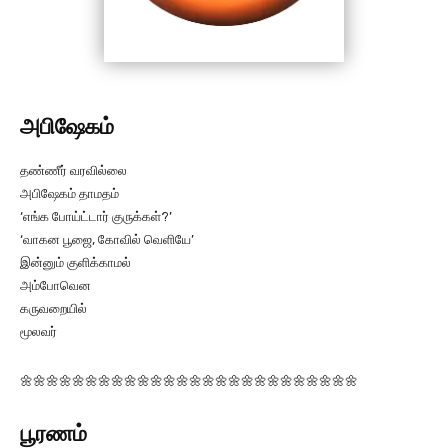
அபிஷேகம்
தண்ணீர் வரவில்லை
அபிஷேகம் தாமதம்
‘எங்க போய்ட்டார் குருக்கள்?’
‘வாகன பூஜை, கோவில் வெளியே’
இன்னும் குளிக்காமல்
அம்போவென
கருவறையில்
மூலவர்
🌼🌼🌼🌼🌼🌼🌼🌼🌼🌼🌼🌼🌼🌼🌼🌼🌼🌼🌼🌼🌼🌼🌼🌼🌼🌼
பூரணம்