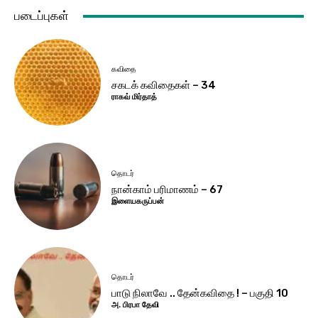
படைப்புகள்
கவிதை
சகடக் கவிதைகள் – 34
ராகவ் மிர்தாத்
தொடர்
நான்காம் பரிமாணம் – 67
இளையகருப்பன்
தொடர்
பாடு நிலாவே .. தேன்கவிதை ! – பகுதி 10
அ. பிரபா தேவி