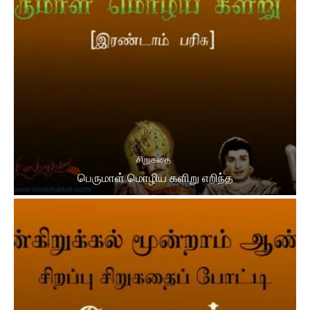
சிறுகதை
பெருமாள் மொழிய களிறு எறிந்த