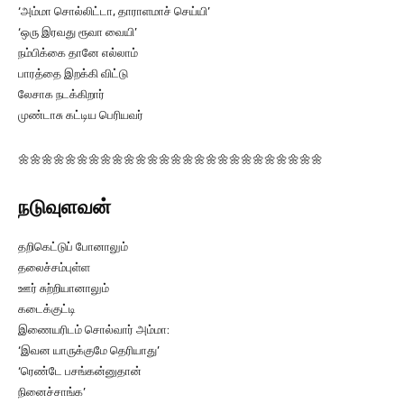
‘அம்மா சொல்லிட்டா, தாராளமாச் செய்யி’
‘ஒரு இரவது ரூவா வையி’
நம்பிக்கை தானே எல்லாம்
பாரத்தை இறக்கி விட்டு
லேசாக நடக்கிறார்
முண்டாசு கட்டிய பெரியவர்
🌼🌼🌼🌼🌼🌼🌼🌼🌼🌼🌼🌼🌼🌼🌼🌼🌼🌼🌼🌼🌼🌼🌼🌼🌼🌼
நடுவுளவன்
தறிகெட்டுப் போனாலும்
தலைச்சம்புள்ள
ஊர் சுற்றியானாலும்
கடைக்குட்டி
இணையரிடம் சொல்வார் அம்மா:
‘இவன யாருக்குமே தெரியாது’
‘ரெண்டே பசங்கன்னுதான்
நினைச்சாங்க’