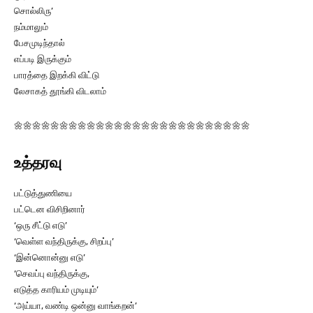
சொல்லிரு’
நம்மாலும்
பேசமுடிந்தால்
எப்படி இருக்கும்
பாரத்தை இறக்கி விட்டு
லேசாகத் தூங்கி விடலாம்
🌼🌼🌼🌼🌼🌼🌼🌼🌼🌼🌼🌼🌼🌼🌼🌼🌼🌼🌼🌼🌼🌼🌼🌼🌼🌼
உத்தரவு
பட்டுத்துணியை
பட்டென விசிறினார்
‘ஒரு சீட்டு எடு’
‘வெள்ள வந்திருக்கு, சிறப்பு’
‘இன்னொன்னு எடு’
‘செவப்பு வந்திருக்கு,
எடுத்த காரியம் முடியும்’
‘அய்யா, வண்டி ஒன்னு வாங்கறன்’