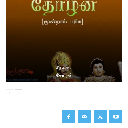
சிறுகதை
தோழன்