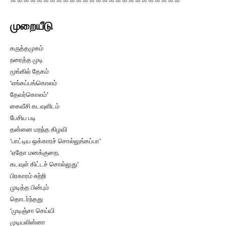
முறையீடு
கருத்தமுகம்
நரைத்த முடி
மூங்கில் தேகம்
‘எங்கப்பங்கொலம்
தேவர்கொலம்’
கைவீசி கடவுளிடம்
பேசிய படி
தன்னை மறந்த கிழவி
‘பாட்டிய ஒக்காரச் சொல்லுங்கப்பா’
‘ஏதோ மனக்குறை,
கடவுள் கிட்டச் சொல்லுது’
பிரகாரம் சுற்றி
முடித்த பின்பும்
தொடர்ந்தது
‘முடிஞ்சா செய்யி
முடியலின்னா