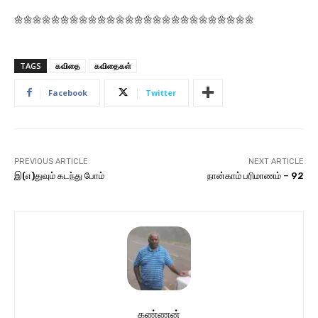
🌼🌼🌼🌼🌼🌼🌼🌼🌼🌼🌼🌼🌼🌼🌼🌼🌼🌼🌼🌼🌼🌼🌼🌼🌼🌼
TAGS
கவிதை
கவிதைகள்
Facebook
Twitter
PREVIOUS ARTICLE
NEXT ARTICLE
இ(எ)துவும் கடந்து போம்
நான்காம் பரிமாணம் – 92
கண்ணன்