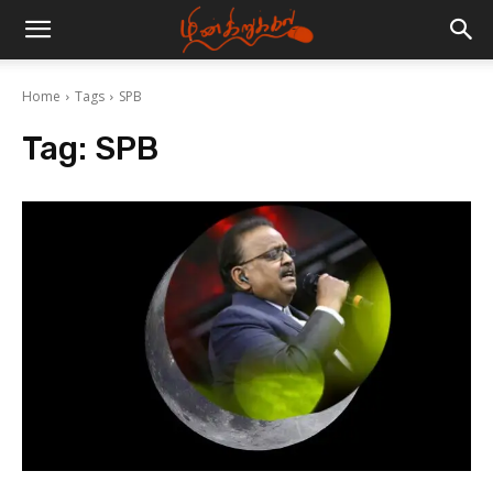
Home
Tags
SPB
Tag:
SPB