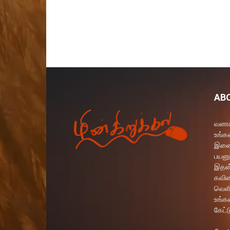
AB
வணக்
உங்கள
இணைய
பயனு
இதன்
கவித
வெளி
உங்க
கேட்ட