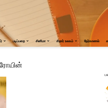
்
படிப்பறை
சினிமா
சிறார் உலகம்
நேர்காணல்
க
ீரோயின்
ப