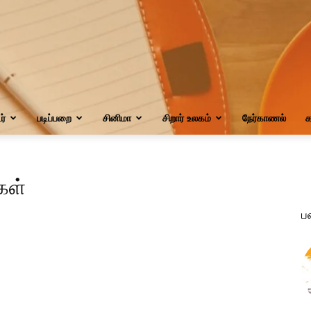
்
படிப்பறை
சினிமா
சிறார் உலகம்
நேர்காணல்
க
்கள்
ப