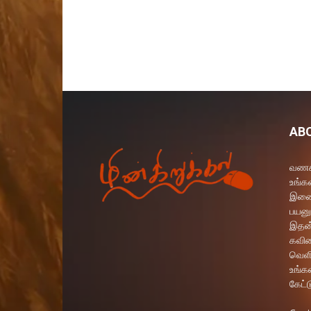
AB
வணக்
உங்கள
இணைய
பயனு
இதன்
கவித
வெளி
உங்க
கேட்ட