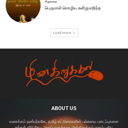
சிறுகதை
பெருமாள் மொழிய களிறு எறிந்த
Load more
ABOUT US
வணக்கம் நண்பர்களே, தமிழ் கட்டுரைகளின் பல்சுவை படைப்புகளை
உங்கள் வீடு தேடி அனுப்புவதற்காக மின்கிறுக்கல் எனும் புதிய