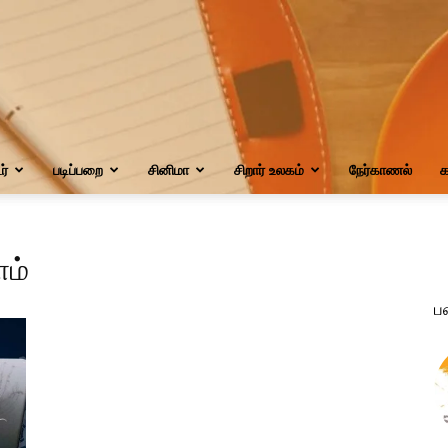
்
படிப்பறை
சினிமா
சிறார் உலகம்
நேர்காணல்
க
ளம்
ப