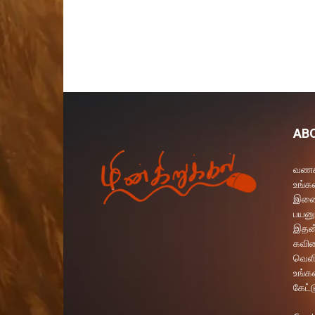
AB
வணக்
உங்கள
இணைய
பயனு
இதன்
கவித
வெளி
உங்க
கேட்ட