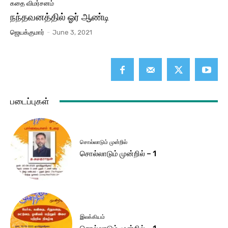
கதை விமர்சனம்
நந்தவனத்தில் ஓர் ஆண்டி
ஜெயக்குமார்
-
June 3, 2021
படைப்புகள்
சொல்லாடும் முன்றில்
சொல்லாடும் முன்றில் – 1
இலக்கியம்