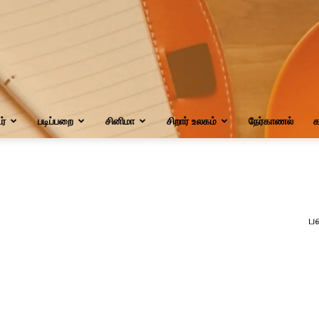
்
படிப்பறை
சினிமா
சிறார் உலகம்
நேர்காணல்
க
்
ப