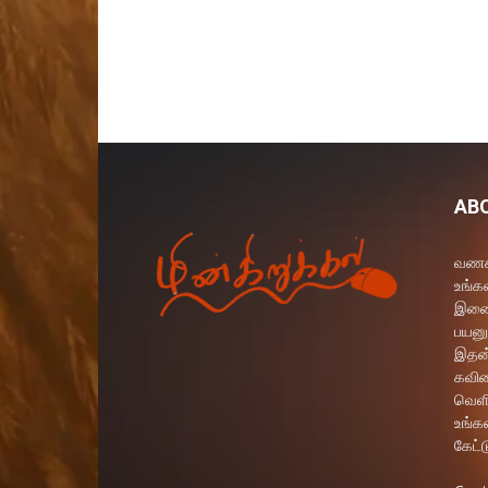
AB
வணக்
உங்கள
இணைய
பயனு
இதன்
கவித
வெளி
உங்க
கேட்ட