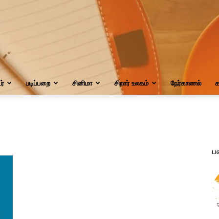
்
படிப்பறை
சினிமா
சிறார் உலகம்
நேர்காணல்
க
ப