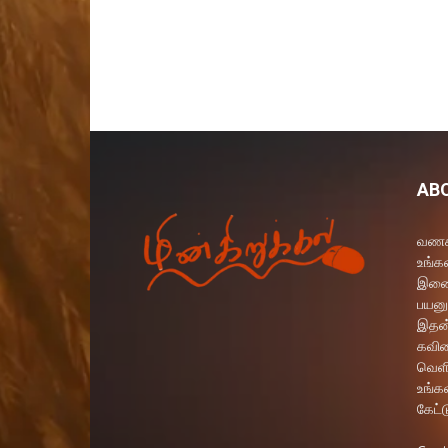
AB
வணக்
உங்கள
இணைய
பயனு
இதன்
கவித
வெளி
உங்க
கேட்ட