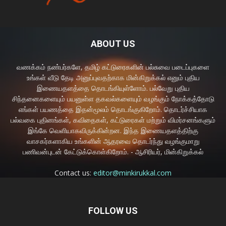
ABOUT US
வணக்கம் நண்பர்களே, தமிழ் கட்டுரைகளின் பல்சுவை படைப்புகளை
உங்கள் வீடு தேடி அனுப்புவதற்காக மின்கிறுக்கல் எனும் புதிய
இணையதளத்தை தொடங்கியுள்ளோம். பல்வேறு புதிய
சிந்தனைகளையும் பயனுள்ள தகவல்களையும் வழங்கும் நோக்கத்தோடு
எங்கள் பயணத்தை இதன்மூலம் தொடங்குகிறோம். தொடர்ச்சியாக
பல்வகை புதினங்கள், கவிதைகள், கட்டுரைகள் மற்றும் விமர்சனங்களும்
இங்கே வெளியாகவிருக்கின்றன. இந்த இணையதளத்திற்கு
வாசகர்களாகிய உங்களின் ஆதரவை தொடர்ந்து வழங்குமாறு
பணிவன்புடன் கேட்டுக்கொள்கிறோம். - ஆசிரியர், மின்கிறுக்கல்
Contact us:
editor@minkirukkal.com
FOLLOW US