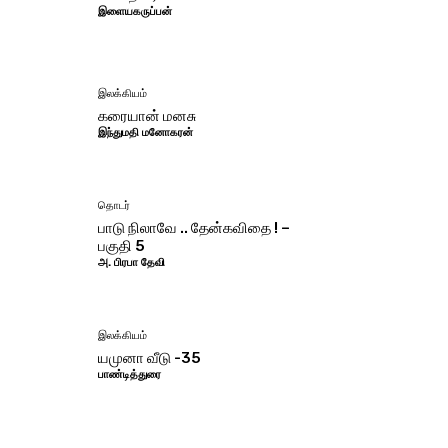
இளையகருப்பன்
இலக்கியம்
கரையான் மனசு
இந்துமதி மனோகரன்
தொடர்
பாடு நிலாவே .. தேன்கவிதை ! –
பகுதி 5
அ. பிரபா தேவி
இலக்கியம்
யமுனா வீடு -35
பாண்டித்துரை