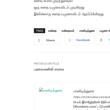
கனவு போல முடிந்துவிடும்
ஒரு கதை யமுனாவிடம் முடிகிறது
இன்னொரு கதை யமுனாவிடம் ஆரம்பிக்கிறது
TAGS
கவிதை
கவிதைகள்
பாண்டித்துரை
யமுனா வ
Facebook
T
Share
PREVIOUS ARTICLE
பறவைகளின் சாலை
பாண்டித்துரை
https://minkirukkal.com/aut
பெயர் இராஜேந்திரன் நீதிப்ப
(சிவகங்கை மாவட்டம்) வணிக