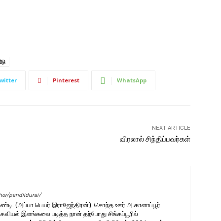
ீடு
witter
Pinterest
WhatsApp
NEXT ARTICLE
விரலால் சிந்திப்பவர்கள்
hor/pandiidurai/
ாண்டி. (அப்பா பெயர் இராஜேந்திரன்). சொந்த ஊர் அ.காளாப்பூர்
வியல் இளங்கலை படித்த நான் தற்போது சிங்கப்பூரில்