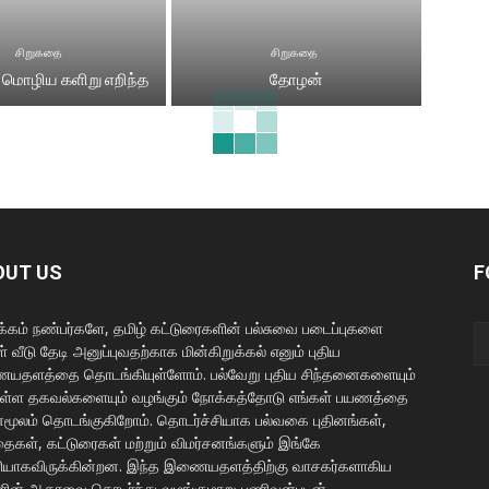
சிறுகதை
சிறுகதை
 மொழிய களிறு எறிந்த
தோழன்
OUT US
F
கம் நண்பர்களே, தமிழ் கட்டுரைகளின் பல்சுவை படைப்புகளை
் வீடு தேடி அனுப்புவதற்காக மின்கிறுக்கல் எனும் புதிய
தளத்தை தொடங்கியுள்ளோம். பல்வேறு புதிய சிந்தனைகளையும்
ள்ள தகவல்களையும் வழங்கும் நோக்கத்தோடு எங்கள் பயணத்தை
மூலம் தொடங்குகிறோம். தொடர்ச்சியாக பல்வகை புதினங்கள்,
ைகள், கட்டுரைகள் மற்றும் விமர்சனங்களும் இங்கே
யாகவிருக்கின்றன. இந்த இணையதளத்திற்கு வாசகர்களாகிய
ளின் ஆதரவை தொடர்ந்து வழங்குமாறு பணிவன்புடன்