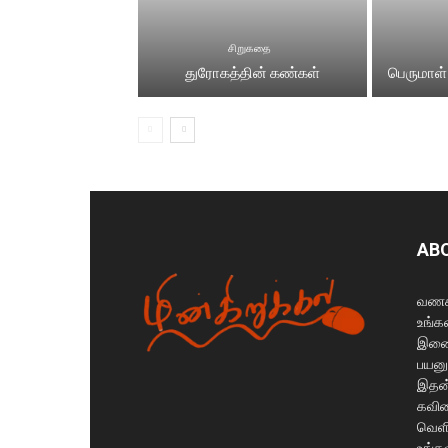
சிறுகதை
துரோகத்தின் கண்கள்
பெருமாள்
AB
வணக்
உங்கள
இணைய
பயனு
இதன்
கவித
வெளி
உங்க