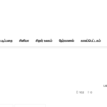
படிப்பறை
சினிமா
சிறார் உலகம்
நேர்காணல்
காலப்பெட்டகம்
ப
102
0