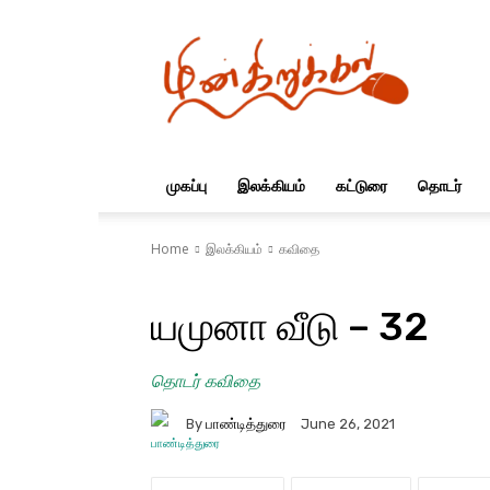
மின்கிறுக்கல்
முகப்பு
இலக்கியம்
கட்டுரை
தொடர்
Home
இலக்கியம்
கவிதை
யமுனா வீடு – 32
தொடர் கவிதை
By
பாண்டித்துரை
June 26, 2021