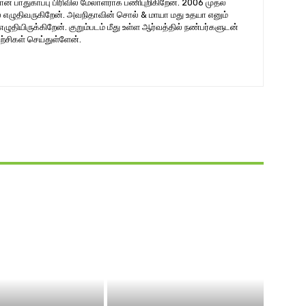
ான பாதுகாப்பு பிரிவில் மேலாளராக பணிபுறிகிறேன். 2006 முதல்
ல் எழுதிவருகிறேன். அவநிதாவின் சொல் & மாயா மது உதயா எனும்
ியிருக்கிறேன். குறும்படம் மீது உள்ள ஆர்வத்தில் நண்பர்களுடன்
்சிகள் செய்துள்ளேன்.