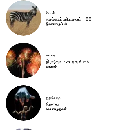
தொடர்
நான்காம் பரிமாணம் – 88
இளையகருப்பன்
கவிதை
இ(எ)துவும் கடந்து போம்
காமராஜ்
குறுங்கதை
நிறைவு
கே.பாலமுருகன்