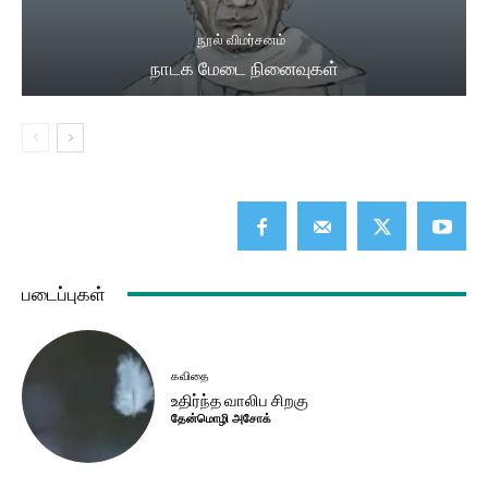
நூல் விமர்சனம்
நாடக மேடை நினைவுகள்
படைப்புகள்
கவிதை
உதிர்ந்த வாலிப சிறகு
தேன்மொழி அசோக்