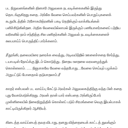
பட நிறுவனங்களின் தினசரி அலுவலக நடவடிக்கைகளில் இருந்து
தொடங்குகிறது கதை. அங்கே வேலை செய்பவர்களின் பொறுப்புகளைக்
கூறுமிடத்தில் அசோகமித்ரனின் பகடி தெறிக்கும் வாக்கியங்கள்
பளிச்சிடுகின்றன. அதிக வேலையில்லாமல் இருக்கும் பணியாளர்களைப் பற்றிய
வரிகளில் நாம் சந்தித்த சில மனிதர்களின் அலுவல் நடவடிக்கைகளைச்
சுலபமாய்ப் பொருத்திப் பார்க்கலாம்.
//தூங்கி, தலைமயிரை நரைக்க வைத்து, அடிவயிற்றில் ஊளைச்சதை சேர்த்து,
டயாபடிஸ் நோய்க்கு இடம் கொடுத்து.. நிறைய உளறலை வரவழைத்துக்
கொள்ளலாம். …… நிஜமாகவே வேலை வந்தபோது….வேலை செய்யும் பழக்கம்
அறுபட்டுப் போனதால் தடுமாறலாம்.//
காதர் என்பவன் பட வாய்ப்பு கேட்டு அவர்கள் அலுவலகத்திற்கு வந்த பின் கதை
புது வேகமெடுக்கிறது. அவன் தான் யார் என்பதை அங்கிருப்போர்
முன்னிலையில் நிலைநிறுத்திக் கொள்ளப் படும் சிரமங்களை வெகு இயல்பாகக்
காட்டியிருக்கிறார் ஆசிரியர்.
கிடைத்த வாய்ப்பைத் தவற விடாது, தனது வித்தையைக் காட்டத் துவங்கும்