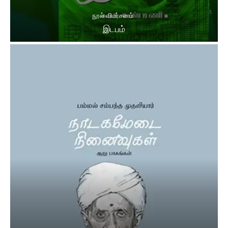
நூல் விமர்சனம்
இடபம்