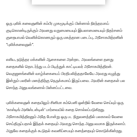
ஒரு புலிக் கலைஞனின் கம்பீர முகமூடிக்குப் பின்னால் நிரந்தரமாய்
குடிகொண்டிருக்கும் அவனது வறுமையையும் இயலாமையையும் நிதர்சனம்
குறையாமல் வெளிக்கொணரும் ஒரு மகத்தான படைப்பு, அசோகமித்ரனின்
“புலிக்கலைஞன்”.
எளிய, நடுத்தர மக்களின் ஆசைகளை அன்றாட அவலங்களை தனது
கதைகளில் தொடர்ந்து படம் பிடித்துக் காட்டியவர் அசோகமித்திரன்.
வெகுஜனங்களின் வாழ்க்கையைப் பிரதிபலித்ததாலேயே அவரது எழுத்து
இன்றும் பலரின் மனத்திற்கு நெருக்கமாய் இருப்பவை. அவரின் கதைகள் பல
சொந்த அனுபவங்களால் பின்னப்பட்டவை.
புலிக்கலைஞன் கதையிலும் சினிமா கம்பெனி ஒன்றில் வேலை செய்யும் ஒரு
‘காஸ்டிங் அஸிஸ்டன்டின்’ பார்வையில் கதை சொல்லப்படுகிறது.
அசோகமித்திரனும் அதே போன்று ஒரு பட நிறுவனத்தில் பலகாலம் வேலை
செய்திருப்பதால் இந்தக் கதையும் அவரது சொந்த அனுபவமாக இருக்கலாம்.
அதுவே கதைக்குக் கூடுதல் கவனிப்பையும் கனத்தையும் கொடுக்கின்றது.