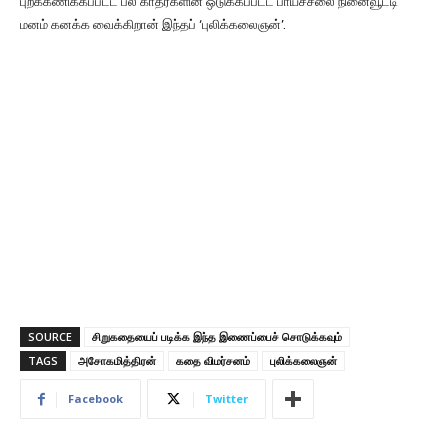
புறக்கணிக்கப்பட்ட பல காதர்களின் ஒடுக்கப்பட்ட பாய்ச்சலை நினைவூட்டி
மனம் கனக்க வைக்கிறான் இந்தப் ‘புலிக்கலைஞன்’.
SOURCE
சிறுகதையைப் படிக்க இந்த இணைப்பைச் சொடுக்கவும்
TAGS
அசோகமித்திரன்
கதை விமர்சனம்
புலிக்கலைஞன்
Facebook
Twitter