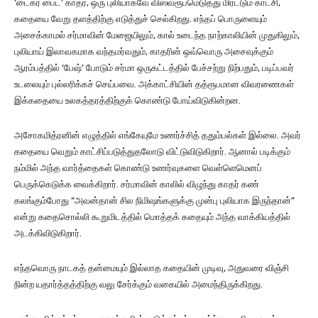
‘டைகர் பைட்’ காதர், ஒரு புலியாகவே விஸ்வரூபமெடுத்து மிரட்டும் காட்சி,
கதையை வேறு தளத்திற்கு எடுத்துச் செல்கிறது. எந்தப் பொருளையும்
அசைக்காமல் சர்மாவின் மேஜையிலும், கால் உடைந்த நாற்காலியின் முதுகிலும்,
புலியாய் இலாவகமாக வந்தமர்வதும், காதரின் ஒவ்வொரு அசைவுக்கும்
ஆரம்பத்தில் ‘பேஷ்’ போடும் சர்மா ஒருகட்டத்தில் பேச்சற்று நிற்பதும், படிப்பவர்
உடலையும் புல்லரிக்கச் செய்பவை. அக்காட்சியின் தத்ரூபமான விவரணைகள்
இக்கதையை உலகத்தரத்திற்குக் கொண்டு போய்விடுகின்றன.
அசோகமித்ரனின் எழுத்தில் எங்கேயுமே உணர்ச்சித் ததும்பல்கள் இல்லை. அவர்
கதையை வெறும் காட்சிப்படுத்துதலோடு விட்டுவிடுகிறார். ஆனால் படிக்கும்
நம்மில் அந்த வார்த்தைகள் கொண்டு உணர்வுகளை வெள்ளெமெனப்
பெருக்கெடுக்க வைக்கிறார். சர்மாவின் காலில் விழுந்து காதர் கண்
கலங்கும்போது “அவன்தான் சில நிமிஷங்களுக்கு முன்பு புலியாக இருந்தான்”
என்று கதைசொல்லி கூறுமிடத்தில் மொத்தக் கதையும் அந்த வாக்கியத்தில்
அடக்கிவிடுகிறார்.
எந்தவொரு நாடகத் தன்மையும் இல்லாத கதையின் முடிவு, அதுவரை விஞ்சி
நின்ற யதார்த்தத்திற்கு வலு சேர்க்கும் வகையில் அமைந்திருக்கிறது.